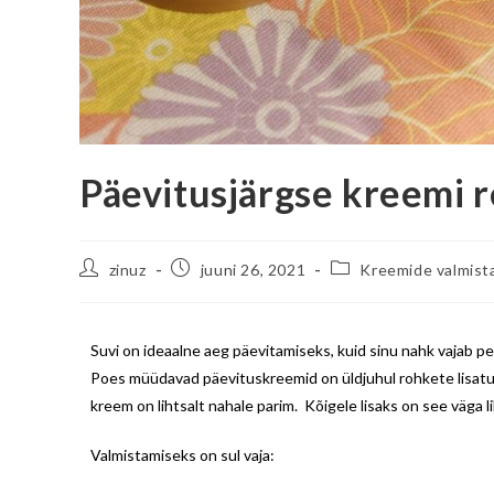
Päevitusjärgse kreemi r
zinuz
juuni 26, 2021
Kreemide valmist
Suvi on ideaalne aeg päevitamiseks, kuid sinu nahk vajab peal
Poes müüdavad päevituskreemid on üldjuhul rohkete lisatu
kreem on lihtsalt nahale parim. Kõigele lisaks on see väga l
Valmistamiseks on sul vaja: