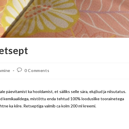
etsept
amine
0 Comments
e päevitamist ka hooldamist, et säiliks selle sära, elujõud ja niisutatus.
d kemikaalidega, mistõttu enda tehtud 100% looduslike toorainetega
ihtne ka kiire. Retseptiga valmib ca kolm 200 ml kreemi.