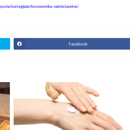
gooria/isetegijale/kosmeetika-valmistamine/
Facebook