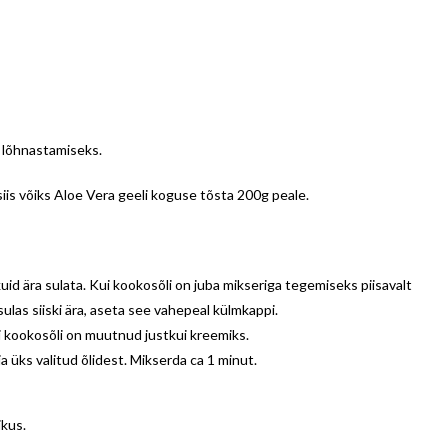
i lõhnastamiseks.
uid siis võiks Aloe Vera geeli koguse tõsta 200g peale.
d ära sulata. Kui kookosõli on juba mikseriga tegemiseks piisavalt
sulas siiski ära, aseta see vahepeal külmkappi.
i kookosõli on muutnud justkui kreemiks.
ja üks valitud õlidest. Mikserda ca 1 minut.
ikus.