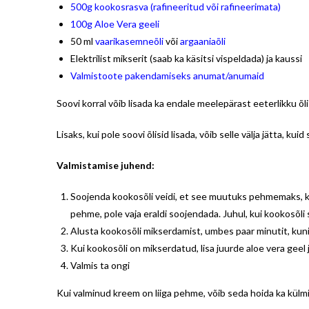
500g kookosrasva (rafineeritud või rafineerimata)
100g Aloe Vera geeli
50 ml
vaarikasemneõli
või
argaaniaõli
Elektrilist mikserit (saab ka käsitsi vispeldada) ja kaussi
Valmistoote pakendamiseks anumat/anumaid
Soovi korral võib lisada ka endale meelepärast eeterlikku õl
Lisaks, kui pole soovi õlisid lisada, võib selle välja jätta, k
Valmistamise juhend:
Soojenda kookosõli veidi, et see muutuks pehmemaks, kui
pehme, pole vaja eraldi soojendada. Juhul, kui kookosõli 
Alusta kookosõli mikserdamist, umbes paar minutit, kun
Kui kookosõli on mikserdatud, lisa juurde aloe vera geel 
Valmis ta ongi
Kui valminud kreem on liiga pehme, võib seda hoida ka külm