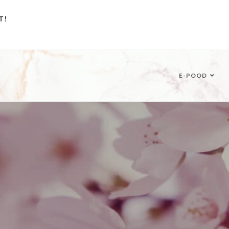
T!
E-POOD