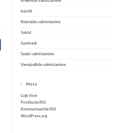
Kreemide valmistamine
kuivõli
Küünalde valmistamine
Salvid
Savimask
Seebi valmistamine
Vannipallide valmistamine
Meta
Logi sisse
Postituste RSS
Kommentaaride RSS
WordPress.org