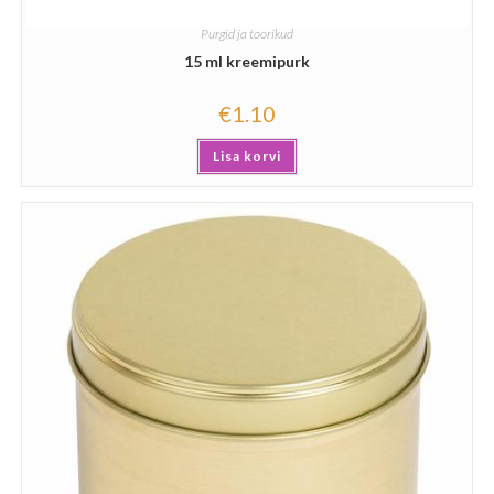
Purgid ja toorikud
15 ml kreemipurk
€
1.10
Lisa korvi