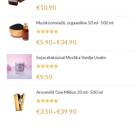
Hinnanguga
€
10.90
5.00
/ 5
Mustköömneõli, orgaaniline 50 ml- 500 ml
Hinnanguga
€
5.90
€
34.90
–
5.00
/ 5
Sojavahaküünal Mustika-Vanilje Unelm
Hinnanguga
€
9.50
5.00
/ 5
Aroomiõli One Million 20 ml- 500 ml
Hinnanguga
€
3.50
€
39.90
–
5.00
/ 5