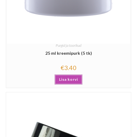
Purgid ja toorikud
25 ml kreemipurk (5 tk)
€
3.40
Lisa korvi