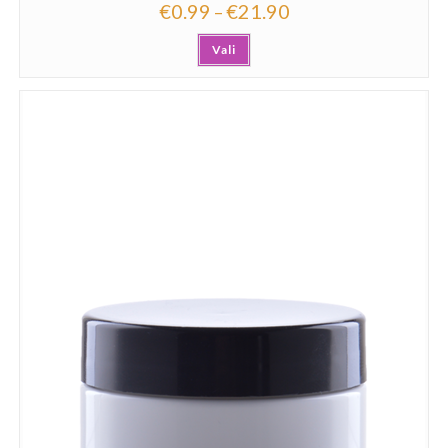
€
0.99
€
21.90
–
Vali