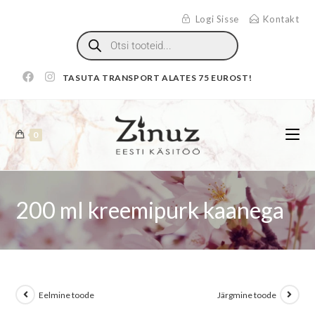
Logi Sisse
Kontakt
TASUTA TRANSPORT ALATES 75 EUROST!
0
200 ml kreemipurk kaanega
Eelmine toode
Järgmine toode