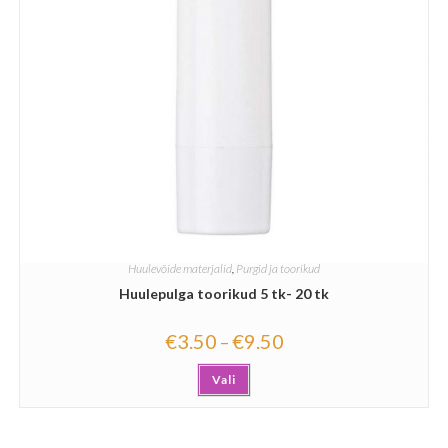
Huulevõide materjalid
,
Purgid ja toorikud
Huulepulga toorikud 5 tk- 20 tk
€
3.50
€
9.50
–
Vali