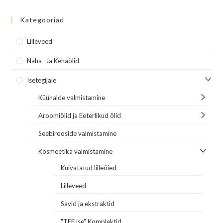
Kategooriad
Lilleveed
Naha- Ja Kehaõlid
Isetegijale
Küünalde valmistamine
Aroomiõlid ja Eeterlikud õlid
Seebirooside valmistamine
Kosmeetika valmistamine
Kuivatatud lilleõied
Lilleveed
Savid ja ekstraktid
"TEE ise" Komplektid