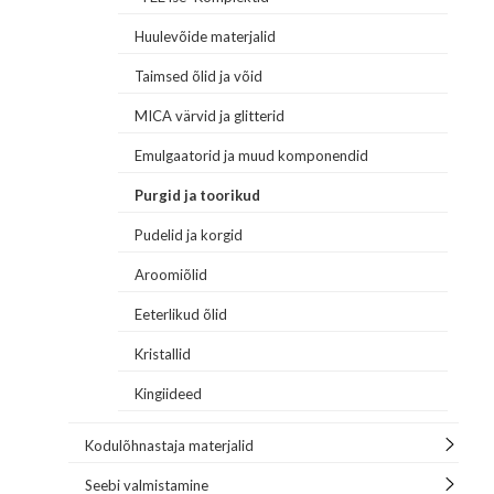
Huulevõide materjalid
Taimsed õlid ja võid
MICA värvid ja glitterid
Emulgaatorid ja muud komponendid
Purgid ja toorikud
Pudelid ja korgid
Aroomiõlid
Eeterlikud õlid
Kristallid
Kingiideed
Kodulõhnastaja materjalid
Seebi valmistamine