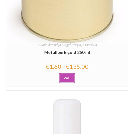
Küünlaklaasid ja purgid
,
Purgid ja toorikud
Metallpurk gold 250 ml
€
1.60
€
135.00
–
Vali