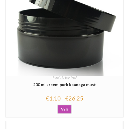
Purgid ja toorikud
200 ml kreemipurk kaanega must
€
1.10
€
26.25
–
Vali