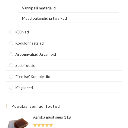
Vannipalli materjalid
Muud pakendid ja tarvikud
Küünlad
Kodulõhnastajad
Aroomivahad Ja Lambid
Seebiroosid
"Tee Ise" Komplektid
Kingiideed
Populaarseimad Tooted
Aafrika must seep 1 kg