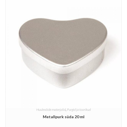
Huulevõide materjalid
,
Purgid ja toorikud
Metallpurk süda 20 ml