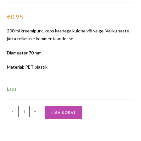
€
0.95
200 ml kreemipurk, koos kaanega kuldne või valge. Valiku saate
jätta tellimuse kommentaaridesse.
Diameeter 70 mm
Materjal: PET plastik
Laos
-
+
LISA KORVI