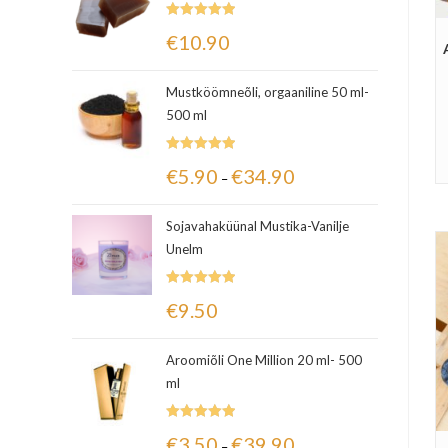
Hinnanguga
€
10.90
5.00
/ 5
Mustköömneõli, orgaaniline 50 ml-
500 ml
Hinnanguga
€
5.90
€
34.90
–
5.00
/ 5
Sojavahaküünal Mustika-Vanilje
Unelm
Hinnanguga
€
9.50
5.00
/ 5
Aroomiõli One Million 20 ml- 500
ml
Hinnanguga
€
3.50
€
39.90
–