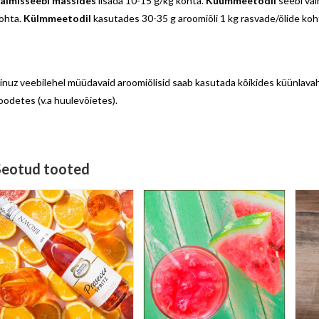
almisseebi massides
lisada 10-15 g/kg kohta.
Kuummeetodil
seebi val
ohta.
Külmmeetodil
kasutades 30-35 g aroomiõli 1 kg rasvade/õlide koh
inuz veebilehel müüdavaid aroomiõlisid saab kasutada kõikides küünlavah
oodetes (v.a huulevõietes).
Seotud tooted