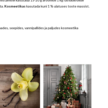
mistamisel kasutada 15-20 g aroomiõli 1 kg rasvade/õlide
ta.
Kosmeetikas
kasutada kuni 1 % ulatuses toote massist.
ades, seepides, vannipallides ja paljudes kosmeetika