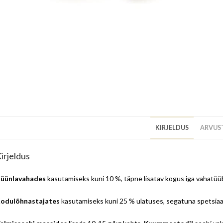
KIRJELDUS
ARVUST
irjeldus
üünlavahades
kasutamiseks kuni 10 %, täpne lisatav kogus iga vahatüübi
odulõhnastajates
kasutamiseks kuni 25 % ulatuses, segatuna spetsiaal