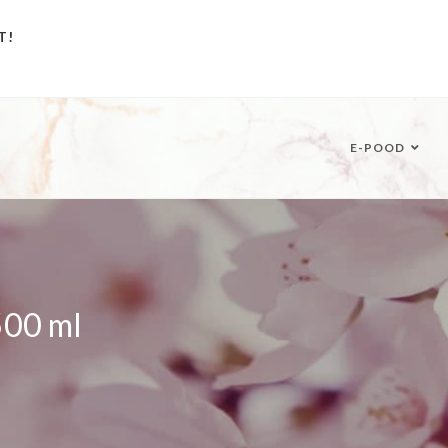
T!
E-POOD
500 ml