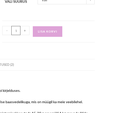
VALI SUURUS
-
+
LISA KORVI
USED (2)
 kirjelduses.
se baasvedelikuga, mis on müügil ka meie veebilehel.