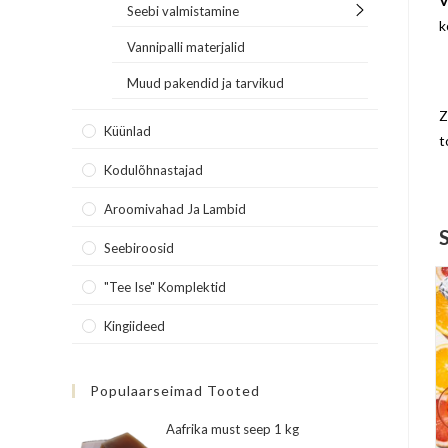
V
Seebi valmistamine
k
Vannipalli materjalid
Muud pakendid ja tarvikud
Z
Küünlad
t
Kodulõhnastajad
Aroomivahad Ja Lambid
Seebiroosid
"Tee Ise" Komplektid
Kingiideed
Populaarseimad Tooted
Aafrika must seep 1 kg