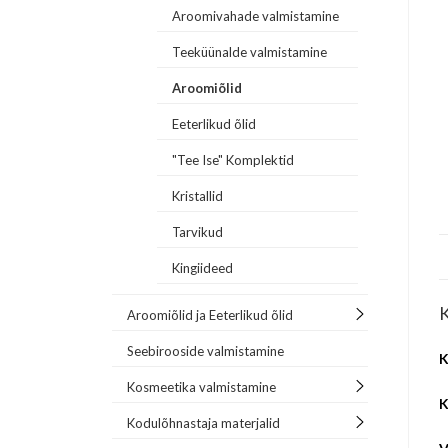
Aroomivahade valmistamine
Teeküünalde valmistamine
Aroomiõlid
Eeterlikud õlid
"Tee Ise" Komplektid
Kristallid
Tarvikud
Kingiideed
K
Aroomiõlid ja Eeterlikud õlid
Seebirooside valmistamine
K
Kosmeetika valmistamine
K
Kodulõhnastaja materjalid