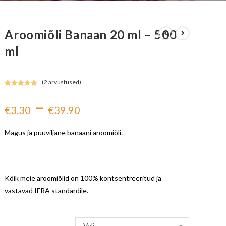
Aroomiõli Banaan 20 ml – 500
ml
(
2
arvustused)
Hinnatud
2
–
5.00
/5
€
3.30
€
39.90
kliendi
hinnangu
põhjal
Magus ja puuviljane banaani aroomiõli.
Kõik meie aroomiõlid on 100% kontsentreeritud ja
vastavad IFRA standardile.
Vali