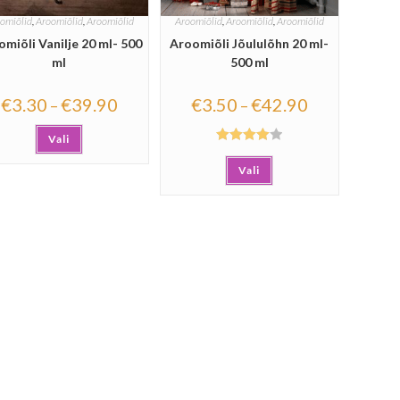
omiõlid
,
Aroomiõlid
,
Aroomiõlid
Aroomiõlid
,
Aroomiõlid
,
Aroomiõlid
miõli Vanilje 20 ml- 500
Aroomiõli Jõululõhn 20 ml-
ml
500 ml
€
3.30
€
39.90
€
3.50
€
42.90
–
–
Vali
Hinnangu
Vali
ga
4.00
/
5