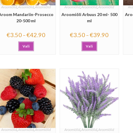
Aroomiõlid
,
Aroomiõlid
,
Aroomiõlid
Aroomiõlid
,
Aroomiõlid
,
Aroomiõlid
Aro
Aroom Mandariin-Prosecco
Aroomiõli Arbuus 20 ml- 500
Aroo
20-500 ml
ml
€
3.50
€
42.90
€
3.50
€
39.90
–
–
Vali
Vali
Aroomiõlid
,
Aroomiõlid
,
Aroomiõlid
Aroomiõlid
,
Aroomiõlid
,
Aroomiõlid