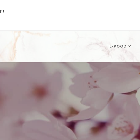
T!
E-POOD