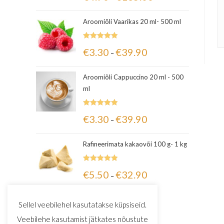
5.00
/ 5
Aroomiõli Vaarikas 20 ml- 500 ml
Hinnanguga
€
3.30
€
39.90
–
5.00
/ 5
Aroomiõli Cappuccino 20 ml - 500
ml
Hinnanguga
€
3.30
€
39.90
–
5.00
/ 5
Rafineerimata kakaovõi 100 g- 1 kg
Hinnanguga
€
5.50
€
32.90
–
5.00
/ 5
Sellel veebilehel kasutatakse küpsiseid.
Veebilehe kasutamist jätkates nõustute