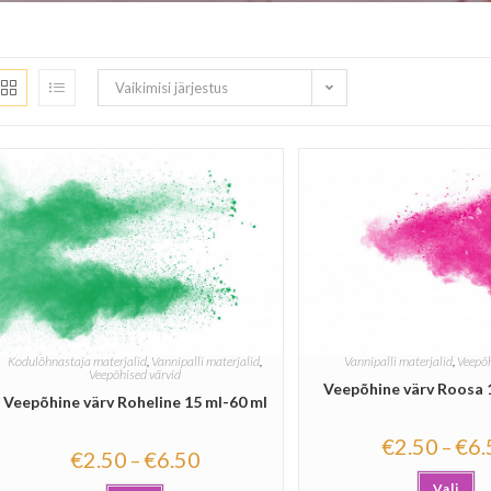
Vaikimisi järjestus
Kodulõhnastaja materjalid
,
Vannipalli materjalid
,
Vannipalli materjalid
,
Veepõh
Veepõhised värvid
Veepõhine värv Roosa 
Veepõhine värv Roheline 15 ml-60 ml
€
2.50
€
6.
–
€
2.50
€
6.50
–
Vali