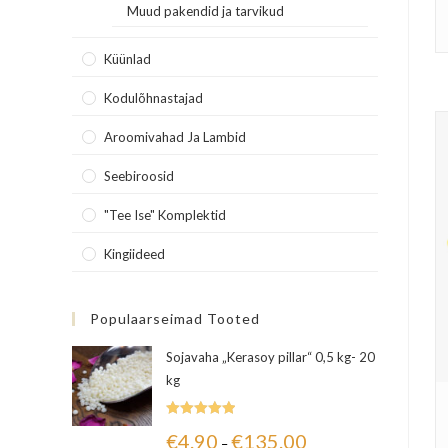
Muud pakendid ja tarvikud
Küünlad
Kodulõhnastajad
Aroomivahad Ja Lambid
Seebiroosid
"Tee Ise" Komplektid
Kingiideed
Populaarseimad Tooted
Sojavaha „Kerasoy pillar“ 0,5 kg- 20
kg
Hinnanguga
€
4.90
€
135.00
–