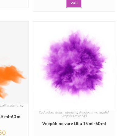
Vali
palli materjalid
,
d
Kodulõhnastaja materjalid
,
Vannipalli materjalid
,
Veepõhised värvid
15 ml-60 ml
Veepõhine värv Lilla 15 ml-60 ml
50