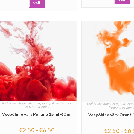
Vali
Kodulõhnastaja materjalid
,
Vannipalli materjalid
,
Kodulõhnastaja materjalid
,
Vanni
Veepõhised värvid
Veepõhised värvi
Veepõhine värv Punane 15 ml-60 ml
Veepõhine värv Oranž 
€
2.50
€
6.50
€
2.50
€
6.
–
–