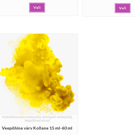
Vali
Vali
Kodulõhnastaja materjalid
,
Vannipalli materjalid
,
Veepõhised värvid
Veepõhine värv Kollane 15 ml-60 ml