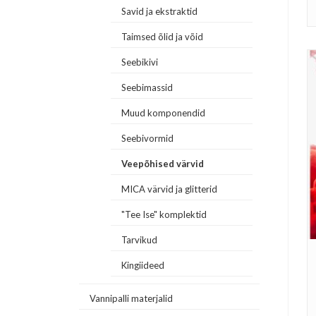
Savid ja ekstraktid
Taimsed õlid ja võid
Seebikivi
Seebimassid
Muud komponendid
Seebivormid
Veepõhised värvid
MICA värvid ja glitterid
"Tee Ise" komplektid
Tarvikud
Kingiideed
Vannipalli materjalid