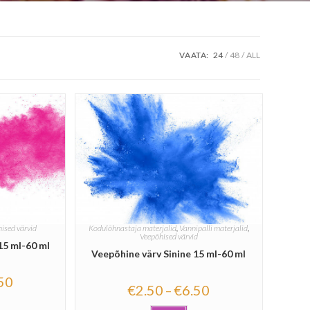
VAATA:
24
48
ALL
ised värvid
Kodulõhnastaja materjalid
,
Vannipalli materjalid
,
Veepõhised värvid
15 ml-60 ml
Veepõhine värv Sinine 15 ml-60 ml
50
€
2.50
€
6.50
–