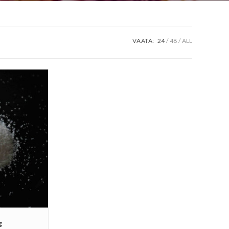
VAATA:
24
48
ALL
g