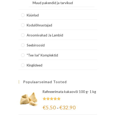
Muud pakendid ja tarvikud
Küünlad
Kodulõhnastajad
Aroomivahad Ja Lambid
Seebiroosid
"Tee Ise" Komplektid
Kingiideed
Populaarseimad Tooted
Rafineerimata kakaovõi 100 g- 1 kg
Hinnanguga
€
5.50
€
32.90
–
5.00
/ 5