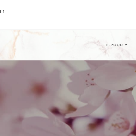
T!
E-POOD