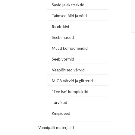
Savid ja ekstraktid
Taimsed õlid ja võid
Seebikivi
Seebimassid
Muud komponendid
Seebivormid
Veepõhised värvid
MICA värvid ja glitterid
"Tee Ise" komplektid
Tarvikud
Kingiideed
Vannipalli materjalid