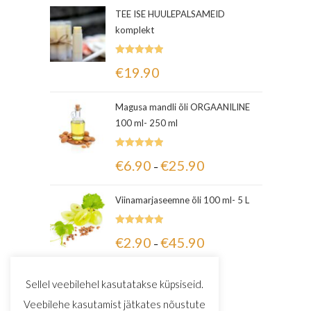
TEE ISE HUULEPALSAMEID
komplekt
Hinnanguga
€
19.90
5.00
/ 5
Magusa mandli õli ORGAANILINE
100 ml- 250 ml
Hinnanguga
€
6.90
€
25.90
–
5.00
/ 5
Viinamarjaseemne õli 100 ml- 5 L
Hinnanguga
€
2.90
€
45.90
–
5.00
/ 5
Sellel veebilehel kasutatakse küpsiseid.
Veebilehe kasutamist jätkates nõustute