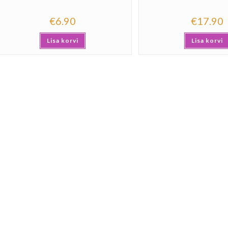
€
6.90
€
17.90
Lisa korvi
Lisa korvi