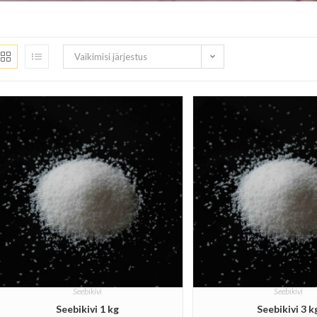
Vaikimisi järjestus
Seebikivi
Seebikivi
Seebikivi 1 kg
Seebikivi 3 k