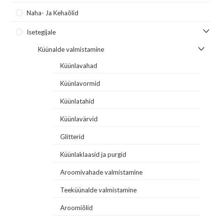
Naha- Ja Kehaõlid
Isetegijale
Küünalde valmistamine
Küünlavahad
Küünlavormid
Küünlatahid
Küünlavärvid
Glitterid
Küünlaklaasid ja purgid
Aroomivahade valmistamine
Teeküünalde valmistamine
Aroomiõlid