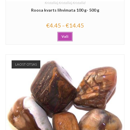
Kristallid
,
Kristallid
,
Kristallid
Roosa kvarts lihvimata 100 g- 500 g
€
4.45
€
14.45
–
Vali
LAOST OTSAS