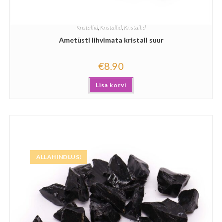
Kristallid
,
Kristallid
,
Kristallid
Ametüsti lihvimata kristall suur
€
8.90
Lisa korvi
ALLAHINDLUS!