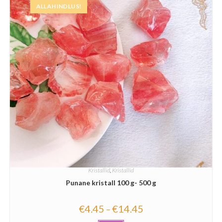
ALLAHINDLUS!
Kristallid
,
Kristallid
Punane kristall 100 g- 500 g
€
4.45
€
14.45
–