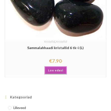
Kristallid
,
Kristallid
Sammalahhaadi kristallid 6 tk-i (L)
€
7.90
Loe edasi
Kategooriad
Lilleveed