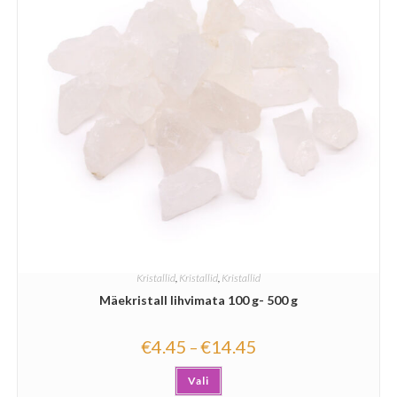
Kristallid
,
Kristallid
,
Kristallid
Mäekristall lihvimata 100 g- 500 g
€
4.45
€
14.45
–
Vali