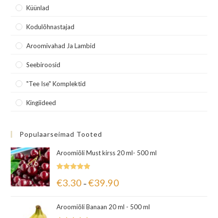
Küünlad
Kodulõhnastajad
Aroomivahad Ja Lambid
Seebiroosid
"Tee Ise" Komplektid
Kingiideed
Populaarseimad Tooted
Aroomiõli Must kirss 20 ml- 500 ml
Hinnanguga
€
3.30
€
39.90
–
5.00
/ 5
Aroomiõli Banaan 20 ml - 500 ml