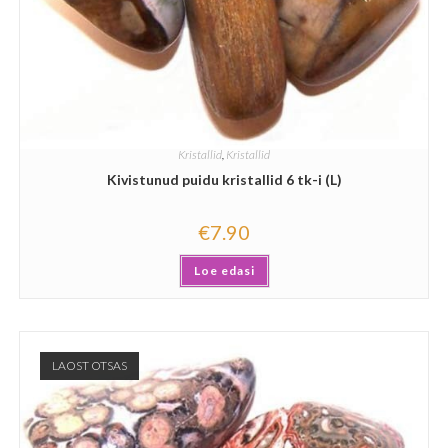
Kristallid
,
Kristallid
Kivistunud puidu kristallid 6 tk-i (L)
€
7.90
Loe edasi
LAOST OTSAS