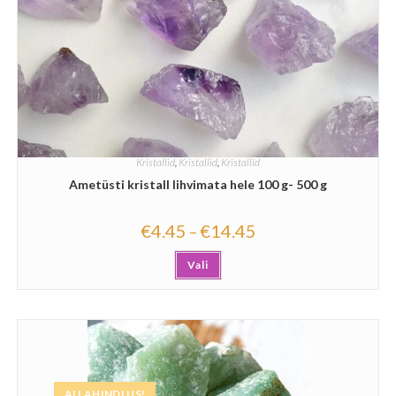
Kristallid
,
Kristallid
,
Kristallid
Ametüsti kristall lihvimata hele 100 g- 500 g
€
4.45
€
14.45
–
Vali
ALLAHINDLUS!