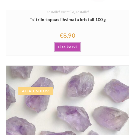
Kristallid
,
Kristallid
,
Kristallid
Tsitriin topaas lihvimata kristall 100 g
€
8.90
Lisa korvi
ALLAHINDLUS!