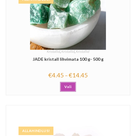
Kristallid
,
Kristallid
,
Kristallid
JADE kristall lihvimata 100 g- 500 g
€
4.45
€
14.45
–
Vali
ALLAHINDLUS!