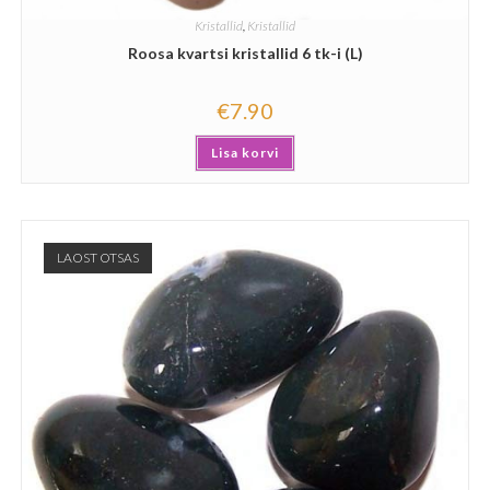
Kristallid
,
Kristallid
Roosa kvartsi kristallid 6 tk-i (L)
€
7.90
Lisa korvi
LAOST OTSAS