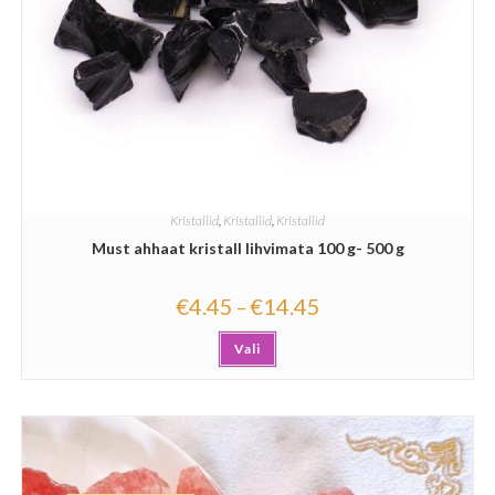
Kristallid
,
Kristallid
,
Kristallid
Must ahhaat kristall lihvimata 100 g- 500 g
€
4.45
€
14.45
–
Vali