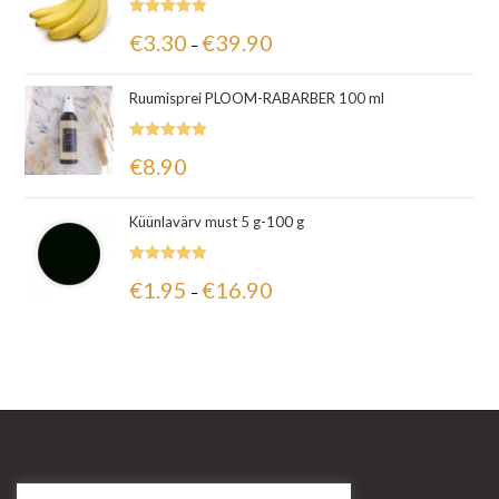
Hinnanguga
€
3.30
€
39.90
–
5.00
/ 5
Ruumisprei PLOOM-RABARBER 100 ml
Hinnanguga
€
8.90
5.00
/ 5
Küünlavärv must 5 g-100 g
Hinnanguga
€
1.95
€
16.90
–
5.00
/ 5