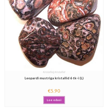
Kristallid
,
Kristallid
Leopardi mustriga kristallid 6 tk-i (L)
€
5.90
Loe edasi