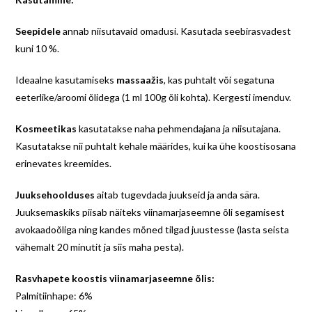
Seepidele
annab niisutavaid omadusi. Kasutada seebirasvadest
kuni 10 %.
Ideaalne kasutamiseks
massaažis
, kas puhtalt või segatuna
eeterlike/aroomi õlidega (1 ml 100g õli kohta). Kergesti imenduv.
Kosmeetikas
kasutatakse naha pehmendajana ja niisutajana.
Kasutatakse nii puhtalt kehale määrides, kui ka ühe koostisosana
erinevates kreemides.
Juuksehoolduses
aitab tugevdada juukseid ja anda sära.
Juuksemaskiks piisab näiteks viinamarjaseemne õli segamisest
avokaadoõliga ning kandes mõned tilgad juustesse (lasta seista
vähemalt 20 minutit ja siis maha pesta).
Rasvhapete koostis viinamarjaseemne õlis:
Palmitiinhape: 6%