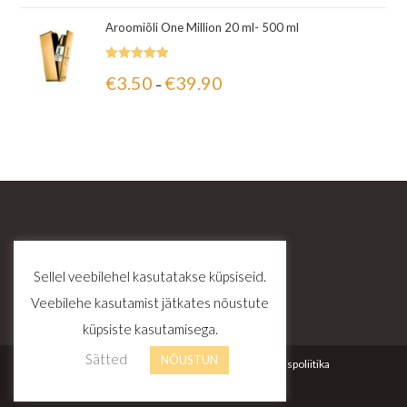
Aroomiõli One Million 20 ml- 500 ml
Hinnanguga
€
3.50
€
39.90
–
5.00
/ 5
Sellel veebilehel kasutatakse küpsiseid.
Veebilehe kasutamist jätkates nõustute
küpsiste kasutamisega.
Sätted
NÕUSTUN
Kontakt
Tellimustingimused
Privaatsuspoliitika
© Copyright - Zinuz OÜ