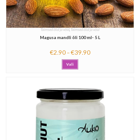
Taimsed õlid ja võid
,
Taimsed õlid ja võid
Magusa mandli õli 100 ml- 5 L
€
2.90
€
39.90
–
Vali