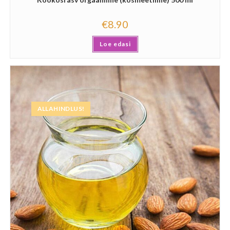
€
8.90
Loe edasi
ALLAHINDLUS!