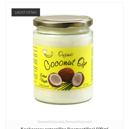
LAOST OTSAS
Taimsed õlid ja võid
,
Taimsed õlid ja võid
Kookosrasv orgaaniline (kosmeetiline) 500 ml