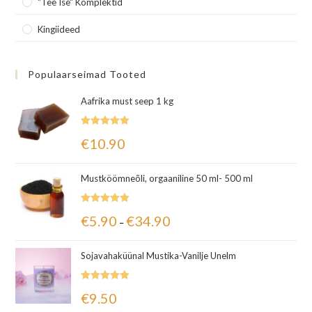
"Tee Ise" Komplektid
Kingiideed
Populaarseimad Tooted
Aafrika must seep 1 kg
Hinnanguga
€
10.90
5.00
/ 5
Mustköömneõli, orgaaniline 50 ml- 500 ml
Hinnanguga
€
5.90
€
34.90
–
5.00
/ 5
Sojavahaküünal Mustika-Vanilje Unelm
Hinnanguga
€
9.50
5.00
/ 5