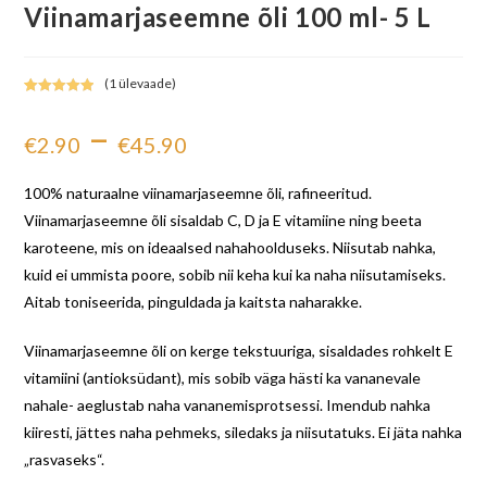
Viinamarjaseemne õli 100 ml- 5 L
(
1
ülevaade)
Hinnatud
1
–
5.00
/5
€
2.90
€
45.90
kliendi
hinnangu
põhjal
100% naturaalne viinamarjaseemne õli, rafineeritud.
Viinamarjaseemne õli sisaldab C, D ja E vitamiine ning beeta
karoteene, mis on ideaalsed nahahoolduseks. Niisutab nahka,
kuid ei ummista poore, sobib nii keha kui ka naha niisutamiseks.
Aitab toniseerida, pinguldada ja kaitsta naharakke.
Viinamarjaseemne õli on kerge tekstuuriga, sisaldades rohkelt E
vitamiini (antioksüdant), mis sobib väga hästi ka vananevale
nahale- aeglustab naha vananemisprotsessi. Imendub nahka
kiiresti, jättes naha pehmeks, siledaks ja niisutatuks. Ei jäta nahka
„rasvaseks“.