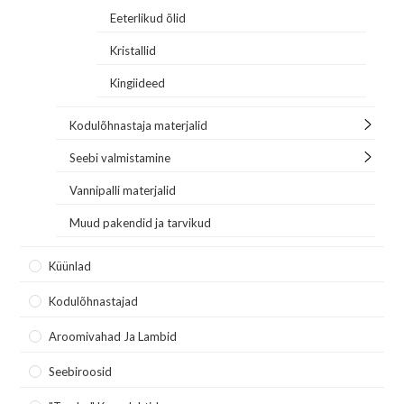
Eeterlikud õlid
Kristallid
Kingiideed
Kodulõhnastaja materjalid
Seebi valmistamine
Vannipalli materjalid
Muud pakendid ja tarvikud
Küünlad
Kodulõhnastajad
Aroomivahad Ja Lambid
Seebiroosid