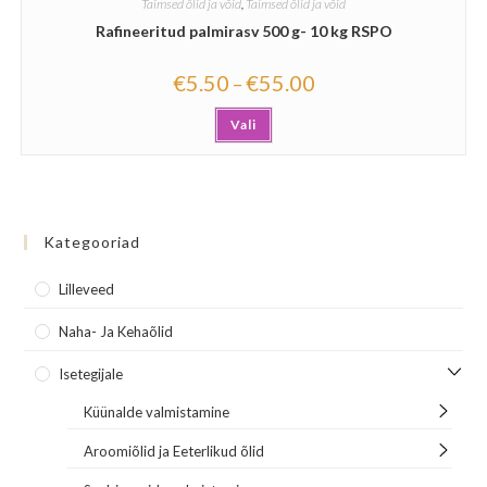
Taimsed õlid ja võid
,
Taimsed õlid ja võid
Rafineeritud palmirasv 500 g- 10 kg RSPO
€
5.50
€
55.00
–
Vali
Kategooriad
Lilleveed
Naha- Ja Kehaõlid
Isetegijale
Küünalde valmistamine
Aroomiõlid ja Eeterlikud õlid