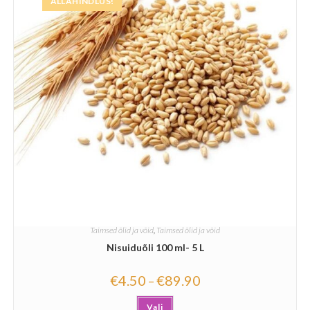
ALLAHINDLUS!
Taimsed õlid ja võid
,
Taimsed õlid ja võid
Nisuiduõli 100 ml- 5 L
€
4.50
€
89.90
–
Vali