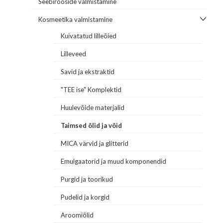
Seebirooside valmistamine
Kosmeetika valmistamine
Kuivatatud lilleõied
Lilleveed
Savid ja ekstraktid
"TEE ise" Komplektid
Huulevõide materjalid
Taimsed õlid ja võid
MICA värvid ja glitterid
Emulgaatorid ja muud komponendid
Purgid ja toorikud
Pudelid ja korgid
Aroomiõlid