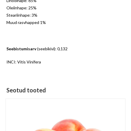
Linoolhape: 65%
Oleiinhape: 25%
Steariinhape: 3%
Muud rasvhapped 1%
Seebistumisarv
(seebikivi): 0,132
INCI: Vitis Vinifera
Seotud tooted