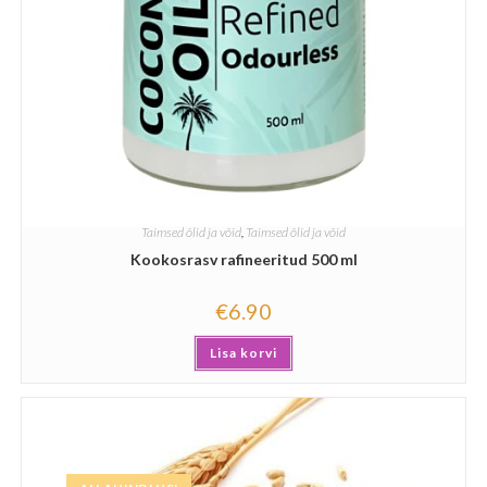
Taimsed õlid ja võid
,
Taimsed õlid ja võid
Kookosrasv rafineeritud 500 ml
€
6.90
Lisa korvi