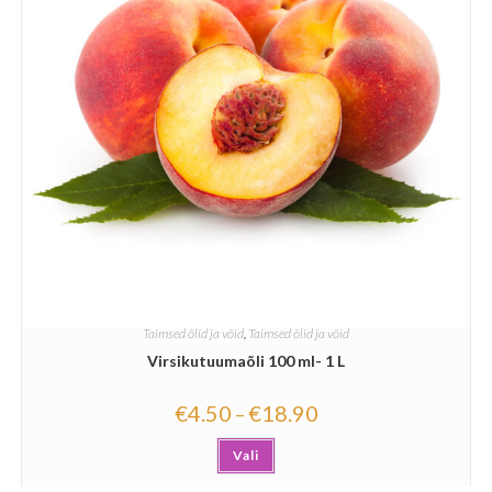
Taimsed õlid ja võid
,
Taimsed õlid ja võid
Virsikutuumaõli 100 ml- 1 L
€
4.50
€
18.90
–
Vali