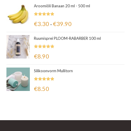
Aroomiõli Banaan 20 ml - 500 ml
Hinnanguga
€
3.30
€
39.90
–
5.00
/ 5
Ruumisprei PLOOM-RABARBER 100 ml
Hinnanguga
€
8.90
5.00
/ 5
Silikoonvorm Mullitorn
Hinnanguga
€
8.50
5.00
/ 5