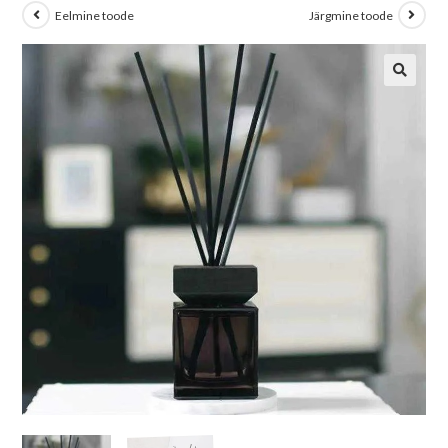
Eelmine toode
Järgmine toode