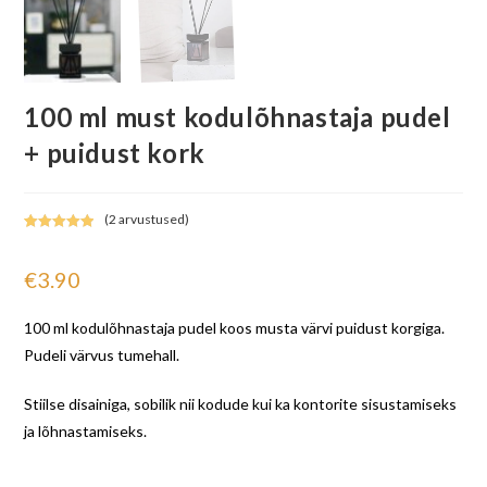
100 ml must kodulõhnastaja pudel
+ puidust kork
(
2
arvustused)
Hinnatud
2
5.00
/5
€
3.90
kliendi
hinnangu
põhjal
100 ml kodulõhnastaja pudel koos musta värvi puidust korgiga.
Pudeli värvus tumehall.
Stiilse disainiga, sobilik nii kodude kui ka kontorite sisustamiseks
ja lõhnastamiseks.