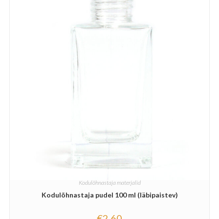
Kodulõhnastaja materjalid
Kodulõhnastaja pudel 100 ml (läbipaistev)
€
2.60