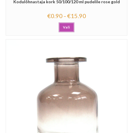
Kodulõhnastaja kork 50/100/120 ml pudelile rose gold
€
0.90
€
15.90
–
Vali