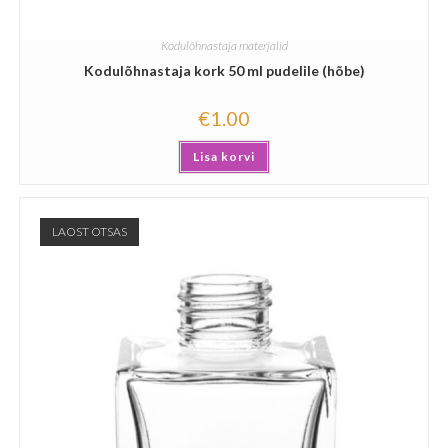
Kodulõhnastaja materjalid
Kodulõhnastaja kork 50 ml pudelile (hõbe)
€
1.00
Lisa korvi
LAOST OTSAS