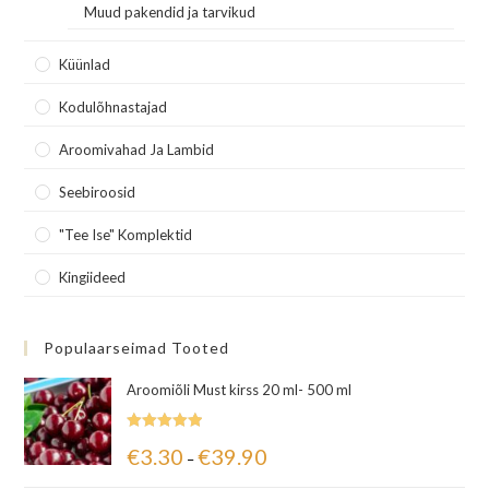
Muud pakendid ja tarvikud
Küünlad
Kodulõhnastajad
Aroomivahad Ja Lambid
Seebiroosid
"Tee Ise" Komplektid
Kingiideed
Populaarseimad Tooted
Aroomiõli Must kirss 20 ml- 500 ml
Hinnanguga
€
3.30
€
39.90
–
5.00
/ 5