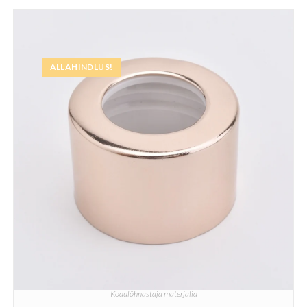
ALLAHINDLUS!
Kodulõhnastaja materjalid