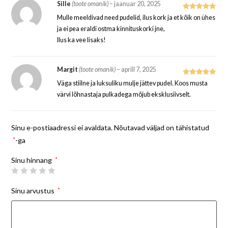
Sille
(toote omanik)
–
jaanuar 20, 2025
Hinnangug
Mulle meeldivad need pudelid, ilus kork ja et kõik on ühes
a
5
/ 5
ja ei pea eraldi ostma kinnituskorki jne,
Ilus ka vee lisaks!
Margit
(toote omanik)
–
aprill 7, 2025
Hinnangug
Väga stiilne ja luksuliku mulje jättev pudel. Koos musta
a
5
/ 5
värvi lõhnastaja pulkadega mõjub eksklusiivselt.
Sinu e-postiaadressi ei avaldata.
Nõutavad väljad on tähistatud
*
-ga
Sinu hinnang
*
Sinu arvustus
*