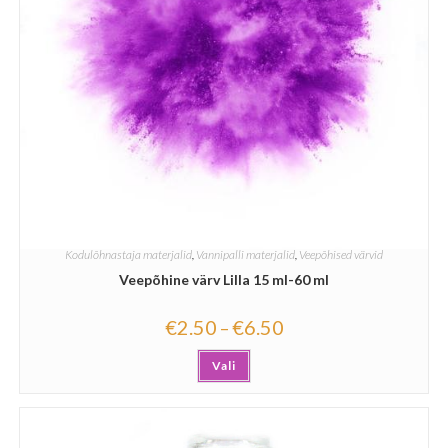
Kodulõhnastaja materjalid
,
Vannipalli materjalid
,
Veepõhised värvid
Veepõhine värv Lilla 15 ml-60 ml
€
2.50
€
6.50
–
Vali