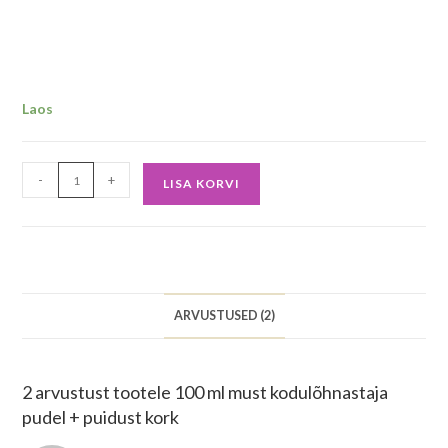
Laos
-
+
LISA KORVI
ARVUSTUSED (2)
2 arvustust tootele
100 ml must kodulõhnastaja
pudel + puidust kork