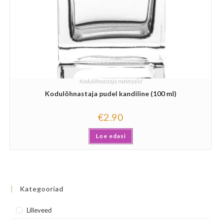
Kodulõhnastaja materjalid
Kodulõhnastaja pudel kandiline (100 ml)
€
2.90
Loe edasi
Kategooriad
Lilleveed