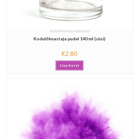
Kodulõhnastaja materjalid
Kodulõhnastaja pudel 140 ml (süsi)
€
2.80
Lisa korvi