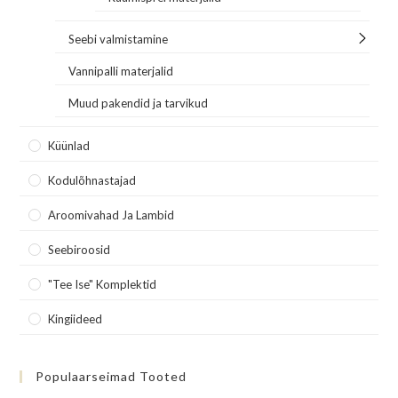
Seebi valmistamine
Vannipalli materjalid
Muud pakendid ja tarvikud
Küünlad
Kodulõhnastajad
Aroomivahad Ja Lambid
Seebiroosid
"Tee Ise" Komplektid
Kingiideed
Populaarseimad Tooted