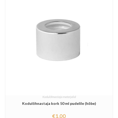
Kodulõhnastaja materjalid
Kodulõhnastaja kork 50 ml pudelile (hõbe)
€
1.00