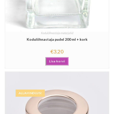
Kodulõhnastaja materjalid
Kodulõhnastaja pudel 200 ml + kork
€
3.20
Lisa korvi
ALLAHINDLUS!