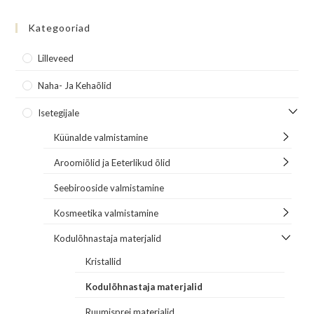
Kategooriad
Lilleveed
Naha- Ja Kehaõlid
Isetegijale
Küünalde valmistamine
Aroomiõlid ja Eeterlikud õlid
Seebirooside valmistamine
Kosmeetika valmistamine
Kodulõhnastaja materjalid
Kristallid
Kodulõhnastaja materjalid
Ruumisprei materjalid