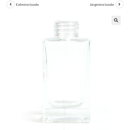
Eelmine toode
Järgmine toode