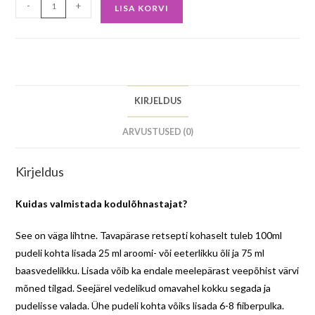
-
+
LISA KORVI
KIRJELDUS
ARVUSTUSED (0)
Kirjeldus
Kuidas valmistada kodulõhnastajat?
See on väga lihtne. Tavapärase retsepti kohaselt tuleb 100ml
pudeli kohta lisada 25 ml aroomi- või eeterlikku õli ja 75 ml
baasvedelikku. Lisada võib ka endale meelepärast veepõhist värvi
mõned tilgad. Seejärel vedelikud omavahel kokku segada ja
pudelisse valada. Ühe pudeli kohta võiks lisada 6-8 fiiberpulka.