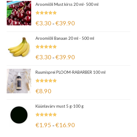
Aroomiõli Must kirss 20 ml- 500 ml
Hinnanguga
€
3.30
€
39.90
–
5.00
/ 5
Aroomiõli Banaan 20 ml - 500 ml
Hinnanguga
€
3.30
€
39.90
–
5.00
/ 5
Ruumisprei PLOOM-RABARBER 100 ml
Hinnanguga
€
8.90
5.00
/ 5
Küünlavärv must 5 g-100 g
Hinnanguga
€
1.95
€
16.90
–
5.00
/ 5