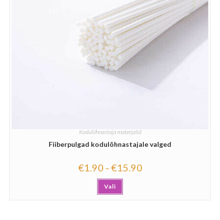
Kodulõhnastaja materjalid
Fiiberpulgad kodulõhnastajale valged
€
1.90
€
15.90
–
Vali