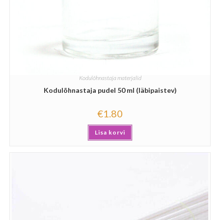
Kodulõhnastaja materjalid
Kodulõhnastaja pudel 50 ml (läbipaistev)
€
1.80
Lisa korvi