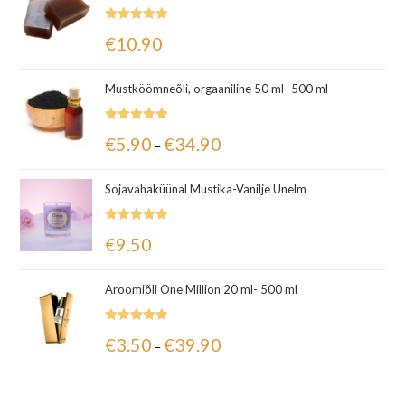
Hinnanguga
€
10.90
5.00
/ 5
Mustköömneõli, orgaaniline 50 ml- 500 ml
Hinnanguga
€
5.90
€
34.90
–
5.00
/ 5
Sojavahaküünal Mustika-Vanilje Unelm
Hinnanguga
€
9.50
5.00
/ 5
Aroomiõli One Million 20 ml- 500 ml
Hinnanguga
€
3.50
€
39.90
–
5.00
/ 5