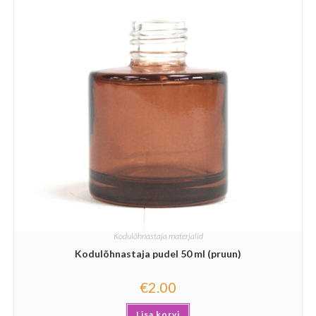
Kodulõhnastaja materjalid
Kodulõhnastaja pudel 50 ml (pruun)
€
2.00
Lisa korvi