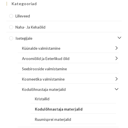
Kategooriad
Lilleveed
Naha- Ja Kehaõlid
Isetegijale
Küünalde valmistamine
Aroomiõlid ja Eeterlikud õlid
Seebirooside valmistamine
Kosmeetika valmistamine
Kodulõhnastaja materjalid
Kristallid
Kodulõhnastaja materjalid
Ruumisprei materjalid