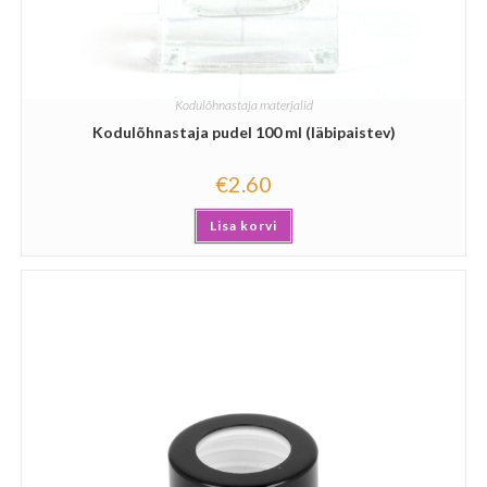
Kodulõhnastaja materjalid
Kodulõhnastaja pudel 100 ml (läbipaistev)
€
2.60
Lisa korvi