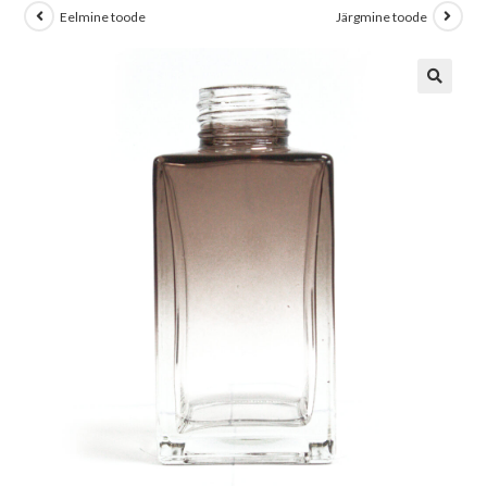
Eelmine toode
Järgmine toode