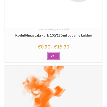
Kodulõhnastaja materjalid
Kodulõhnastaja kork 100/120 ml pudelile kuldne
€
0.90
€
15.90
–
Vali