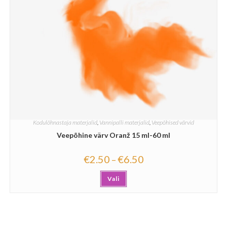
Kodulõhnastaja materjalid
,
Vannipalli materjalid
,
Veepõhised värvid
Veepõhine värv Oranž 15 ml-60 ml
€
2.50
€
6.50
–
Vali