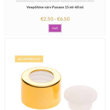
Kodulõhnastaja materjalid
,
Vannipalli materjalid
,
Veepõhised värvid
Veepõhine värv Punane 15 ml-60 ml
€
2.50
€
6.50
–
Vali
ALLAHINDLUS!