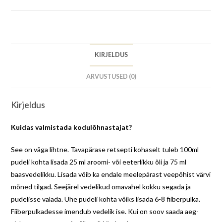
KIRJELDUS
ARVUSTUSED (0)
Kirjeldus
Kuidas valmistada kodulõhnastajat?
See on väga lihtne. Tavapärase retsepti kohaselt tuleb 100ml
pudeli kohta lisada 25 ml aroomi- või eeterlikku õli ja 75 ml
baasvedelikku. Lisada võib ka endale meelepärast veepõhist värvi
mõned tilgad. Seejärel vedelikud omavahel kokku segada ja
pudelisse valada. Ühe pudeli kohta võiks lisada 6-8 fiiberpulka.
Fiiberpulkadesse imendub vedelik ise. Kui on soov saada aeg-