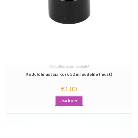
Kodulõhnastaja materjalid
Kodulõhnastaja kork 50 ml pudelile (must)
€
1.00
Lisa korvi