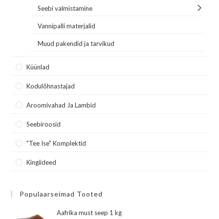
Seebi valmistamine
Vannipalli materjalid
Muud pakendid ja tarvikud
Küünlad
Kodulõhnastajad
Aroomivahad Ja Lambid
Seebiroosid
"Tee Ise" Komplektid
Kingiideed
Populaarseimad Tooted
Aafrika must seep 1 kg