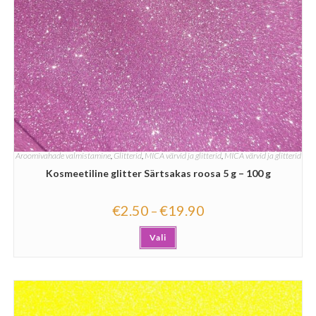
Aroomivahade valmistamine
,
Glitterid
,
MICA värvid ja glitterid
,
MICA värvid ja glitterid
Kosmeetiline glitter Särtsakas roosa 5 g – 100 g
€
2.50
€
19.90
–
Vali