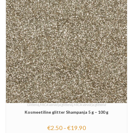
Glitterid
,
MICA värvid ja glitterid
,
MICA värvid ja glitterid
Kosmeetiline glitter Shampanja 5 g – 100 g
€
2.50
€
19.90
–