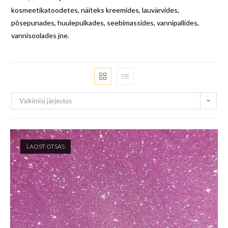
kosmeetikatoodetes, näiteks kreemides, lauvärvides,
põsepunades, huulepulkades, seebimassides, vannipallides,
vannisoolades jne.
Vaikimisi järjestus
LAOST OTSAS