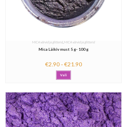
MICA värvid ja glitterid
,
MICA värvid ja glitterid
Mica Läikiv must 5 g- 100 g
€
2.90
€
21.90
–
Vali