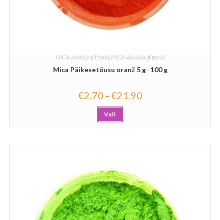
MICA värvid ja glitterid
,
MICA värvid ja glitterid
Mica Päikesetõusu oranž 5 g- 100 g
€
2.70
€
21.90
–
Vali