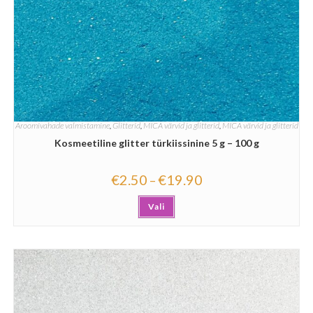
Aroomivahade valmistamine
,
Glitterid
,
MICA värvid ja glitterid
,
MICA värvid ja glitterid
Kosmeetiline glitter türkiissinine 5 g – 100 g
€
2.50
€
19.90
–
Vali