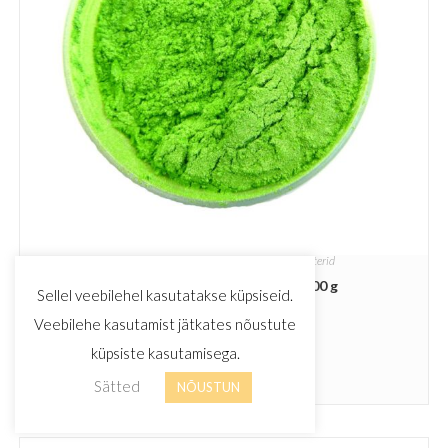
MICA värvid ja glitterid
,
MICA värvid ja glitterid
Mica Pistaatsia roheline 5 g- 100 g
Sellel veebilehel kasutatakse küpsiseid.
Veebilehe kasutamist jätkates nõustute
€
2.70
€
21.90
–
küpsiste kasutamisega.
Vali
Sätted
NÕUSTUN