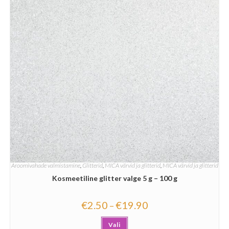
Aroomivahade valmistamine
,
Glitterid
,
MICA värvid ja glitterid
,
MICA värvid ja glitterid
Kosmeetiline glitter valge 5 g – 100 g
€
2.50
€
19.90
–
Vali