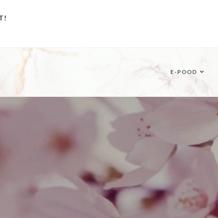
T!
E-POOD