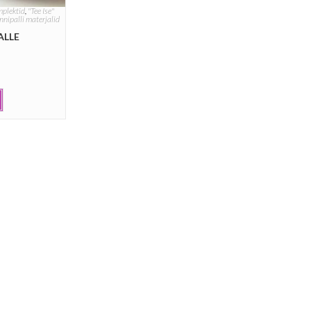
mplektid
,
"Tee Ise"
nnipalli materjalid
ALLE