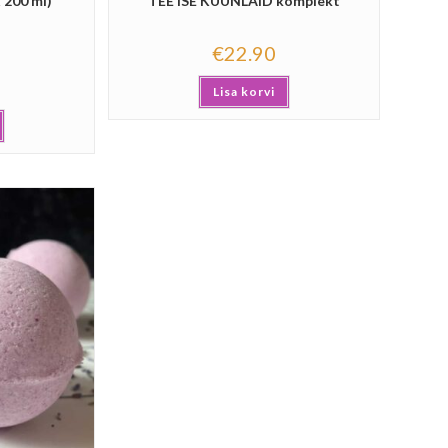
 200 ml)
TEE ISE KÜÜNLAID komplekt
€
22.90
Lisa korvi