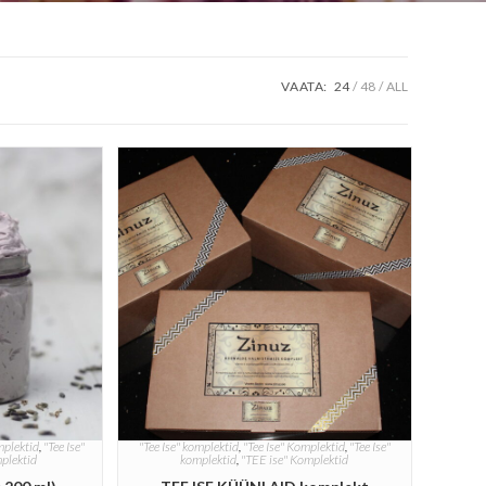
VAATA:
24
48
ALL
mplektid
,
"Tee Ise"
"Tee Ise" komplektid
,
"Tee Ise" Komplektid
,
"Tee Ise"
mplektid
komplektid
,
"TEE ise" Komplektid