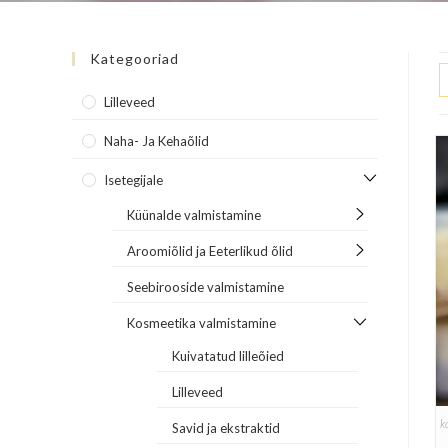
Kategooriad
Lilleveed
Naha- Ja Kehaõlid
Isetegijale
Küünalde valmistamine
Aroomiõlid ja Eeterlikud õlid
Seebirooside valmistamine
Kosmeetika valmistamine
Kuivatatud lilleõied
Lilleveed
k
Savid ja ekstraktid