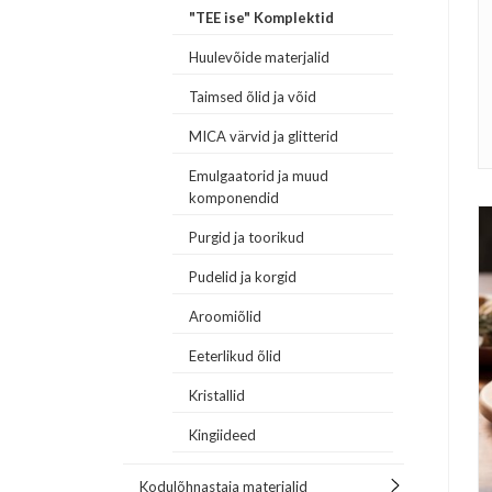
"TEE ise" Komplektid
Huulevõide materjalid
Taimsed õlid ja võid
MICA värvid ja glitterid
Emulgaatorid ja muud
komponendid
Purgid ja toorikud
Pudelid ja korgid
Aroomiõlid
Eeterlikud õlid
Kristallid
Kingiideed
Kodulõhnastaja materjalid