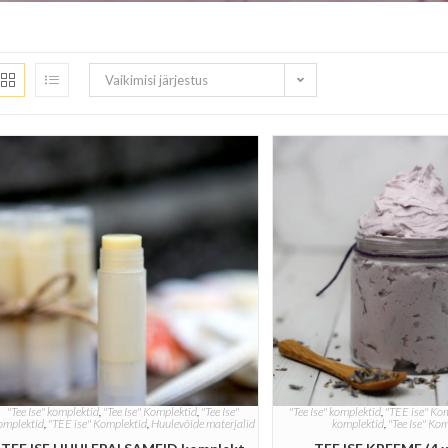
Vaikimisi järjestus
"Tee Ise" komplektid
,
"Tee Ise" Komplektid
,
"Tee Ise"
"Tee Ise" komplektid
,
"TEE ise" Ko
omplektid
,
"TEE ise" Komplektid
,
Huulevõide materjalid
komplektid
,
"Tee Ise" Ko