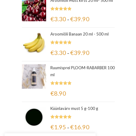
Aroomiõli Must kirss 20 ml- 500 ml
Hinnanguga
€
3.30
€
39.90
–
5.00
/ 5
Aroomiõli Banaan 20 ml - 500 ml
Hinnanguga
€
3.30
€
39.90
–
5.00
/ 5
Ruumisprei PLOOM-RABARBER 100
ml
Hinnanguga
€
8.90
5.00
/ 5
Küünlavärv must 5 g-100 g
Hinnanguga
€
1.95
€
16.90
–
5.00
/ 5