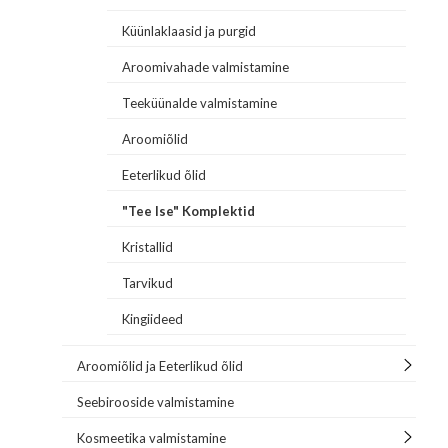
Küünlaklaasid ja purgid
Aroomivahade valmistamine
Teeküünalde valmistamine
Aroomiõlid
Eeterlikud õlid
"Tee Ise" Komplektid
Kristallid
Tarvikud
Kingiideed
Aroomiõlid ja Eeterlikud õlid
Seebirooside valmistamine
Kosmeetika valmistamine