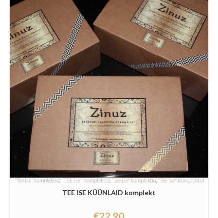
"Tee Ise" komplektid
,
"TEE ise" Komplektid
,
"Tee Ise" komplektid
,
"Tee Ise" Komplektid
TEE ISE KÜÜNLAID komplekt
€
22.90