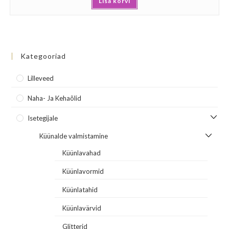
Lisa korvi
5.00
/ 5
Kategooriad
Lilleveed
Naha- Ja Kehaõlid
Isetegijale
Küünalde valmistamine
Küünlavahad
Küünlavormid
Küünlatahid
Küünlavärvid
Glitterid