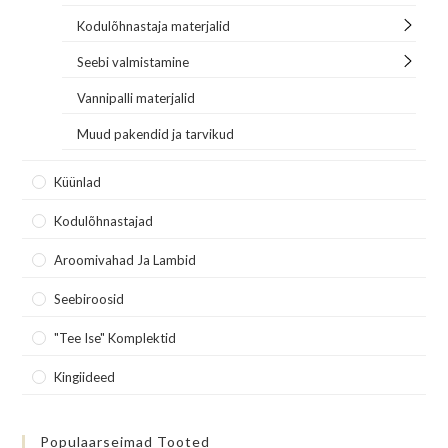
Kodulõhnastaja materjalid
Seebi valmistamine
Vannipalli materjalid
Muud pakendid ja tarvikud
Küünlad
Kodulõhnastajad
Aroomivahad Ja Lambid
Seebiroosid
"Tee Ise" Komplektid
Kingiideed
Populaarseimad Tooted