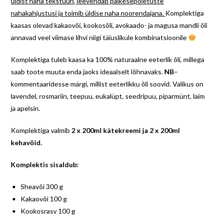
üldist naha tekstuuri, leevendab päikesepõletuste
nahakahjustusi ja toimib üldise naha noorendajana.
Komplektiga
kaasas olevad kakaovõi, kookosõli, avokaado- ja magusa mandli õli
annavad veel viimase lihvi niigi täiuslikule kombinatsioonile
Komplektiga tuleb kaasa ka 100% naturaalne eeterlik õli, millega
saab toote muuta enda jaoks ideaalselt lõhnavaks.
NB
–
kommentaaridesse märgi, millist eeterlikku õli soovid. Valikus on
lavendel, rosmariin, teepuu, eukalüpt, seedripuu, piparmünt, laim
ja apelsin.
Komplektiga valmib
2 x 200ml kätekreemi ja 2 x 200ml
kehavõid.
Komplektis sisaldub:
Sheavõi 300 g
Kakaovõi 100 g
Kookosrasv 100 g