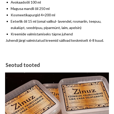
Avokaadoõli 100 ml
Magusa mandli õli 250 ml
Kosmeetikapurgid 4×200 ml
Eeterlik õli 15 ml (omal valikul- lavendel, rosmariin, teepuu,
eukalüpt, seedripuu, piparmünt, laim, apelsin)
Kreemide valmistamiseks täpne juhend
Juhendi järgi valmistatud kreemid säilivad keskmiselt 6-8 kuud.
Seotud tooted