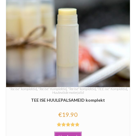
"Tee Ise" komplektid
,
"Tee Ise" Komplektid
,
"Tee Ise" komplektid
,
"TEE ise" Komplektid
,
Huulevõide materjalid
TEE ISE HUULEPALSAMEID komplekt
€
19.90
Hinnanguga