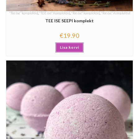
"Tee Ise" komplektid
,
"TEE ise" Komplektid
,
"Tee Ise" komplektid
,
"Tee Ise" Komplektid
TEE ISE SEEPI komplekt
€
19.90
Lisa korvi