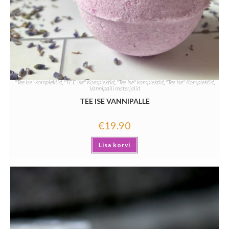
"Tee Ise" komplektid
,
"TEE ise" Komplektid
,
"Tee Ise" komplektid
,
"Tee Ise" Komplektid
,
Vannipalli materjalid
TEE ISE VANNIPALLE
€
19.90
Lisa korvi