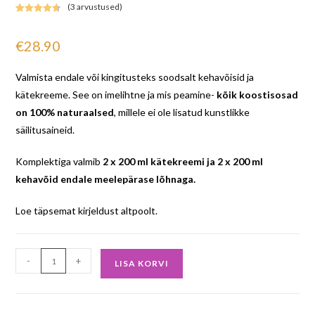
(
3
arvustused)
Hinnatud
3
4.67
/5
€
28.90
kliendi
hinnangu
põhjal
Valmista endale või kingitusteks soodsalt kehavõisid ja
kätekreeme. See on imelihtne ja mis peamine-
kõik koostisosad
on 100% naturaalsed
, millele ei ole lisatud kunstlikke
säilitusaineid.
Komplektiga valmib
2 x 200 ml kätekreemi ja 2 x 200 ml
kehavõid endale meelepärase lõhnaga.
Loe täpsemat kirjeldust altpoolt.
-
+
LISA KORVI