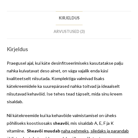
KIRJELDUS
ARVUSTUSED (3)
Kirjeldus
Praegusel ajal, kui käte desinfitseerimiseks kasutatakse palju
nahka kuivatavat deso ainet, on väga vajalik enda käsi
kvaliteetselt niisutada. Komplektiga valmivad lisaks
kätekreemidele ka suurepärased nahka toitvad ja ideaalselt
niisutavad kehavõid. Ise tehes tead täpselt, mida sinu kreem
sisaldab.
Nii kätekreemide kui ka kehavõide valmistamisel on üheks
põhiliseks koostisosaks
sheavõi
, mis sisaldab A, E, F ja K
vitamiine.
Sheavõi muudab
naha pehmeks, siledaks ja parandab