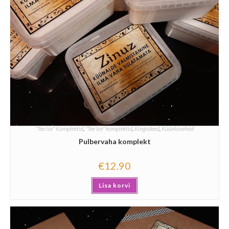
"Tee Ise" Komplektid
,
"Tee Ise" komplektid
,
Kingiideed
,
Küünlavahad
Pulbervaha komplekt
€
12.90
Lisa korvi