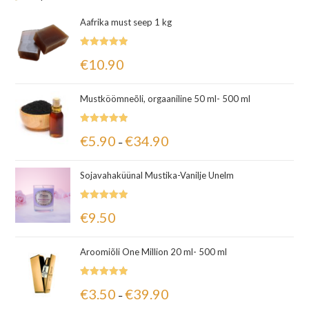
Aafrika must seep 1 kg
Hinnanguga
€
10.90
5.00
/ 5
Mustköömneõli, orgaaniline 50 ml- 500 ml
Hinnanguga
€
5.90
€
34.90
–
5.00
/ 5
Sojavahaküünal Mustika-Vanilje Unelm
Hinnanguga
€
9.50
5.00
/ 5
Aroomiõli One Million 20 ml- 500 ml
Hinnanguga
€
3.50
€
39.90
–
5.00
/ 5