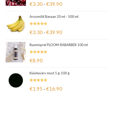
Hinnanguga
€
3.30
€
39.90
–
5.00
/ 5
Aroomiõli Banaan 20 ml - 500 ml
Hinnanguga
€
3.30
€
39.90
–
5.00
/ 5
Ruumisprei PLOOM-RABARBER 100 ml
Hinnanguga
€
8.90
5.00
/ 5
Küünlavärv must 5 g-100 g
Hinnanguga
€
1.95
€
16.90
–
5.00
/ 5