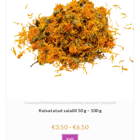
Kuivatatud lilleõied
,
Kuivatatud lilleõied
,
Vannipalli materjalid
Kuivatatud saialill 50 g – 100 g
€
3.50
€
6.50
–
Vali