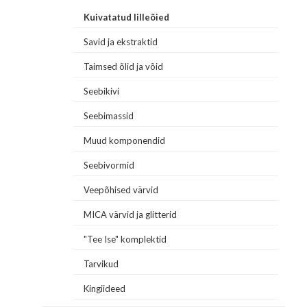
Kuivatatud lilleõied
Savid ja ekstraktid
Taimsed õlid ja võid
Seebikivi
Seebimassid
Muud komponendid
Seebivormid
Veepõhised värvid
MICA värvid ja glitterid
"Tee Ise" komplektid
Tarvikud
Kingiideed