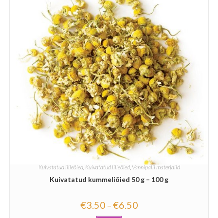
Kuivatatud lilleõied
,
Kuivatatud lilleõied
,
Vannipalli materjalid
Kuivatatud kummeliõied 50 g – 100 g
€
3.50
€
6.50
–