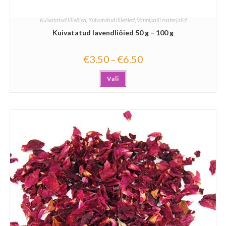
Kuivatatud lilleõied
,
Kuivatatud lilleõied
,
Vannipalli materjalid
Kuivatatud lavendliõied 50 g – 100 g
€
3.50
€
6.50
–
Vali