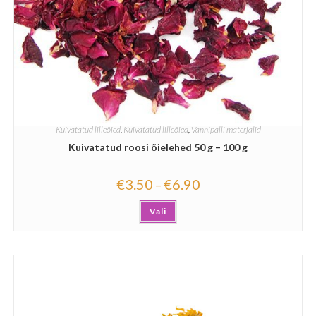
Kuivatatud lilleõied
,
Kuivatatud lilleõied
,
Vannipalli materjalid
Kuivatatud roosi õielehed 50 g – 100 g
€
3.50
€
6.90
–
Vali