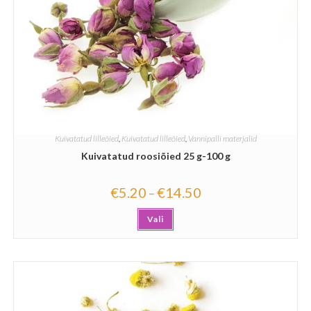
Kuivatatud lilleõied
,
Kuivatatud lilleõied
,
Vannipalli materjalid
Kuivatatud roosiõied 25 g-100 g
€
5.20
€
14.50
–
Vali