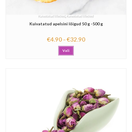
Kuivatatud lilleõied
,
Kuivatatud lilleõied
Kuivatatud apelsini lõigud 50 g -500 g
€
4.90
€
32.90
–
Vali