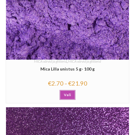
MICA värvid ja glitterid
,
MICA värvid ja glitterid
Mica Lilla unistus 5 g- 100 g
€
2.70
€
21.90
–
Vali