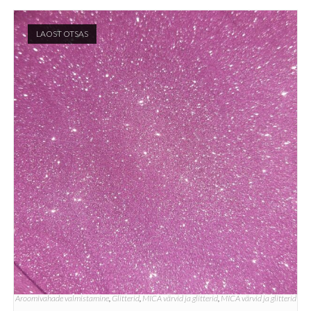
LAOST OTSAS
Aroomivahade valmistamine
,
Glitterid
,
MICA värvid ja glitterid
,
MICA värvid ja glitterid