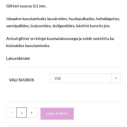
Glitteri suurus 0,1 mm.
Ideaalne kasutamiseks lauvärvides, huulepulkades, kehaläigetes,
vannipallides, losjoonides, dušigeelides, käsitöö kunstis jne.
Antud glitter on kõrge kuumataluvusega ja sobib seetõttu ka
küünaldes kasutamiseks.
Lahustikindel
Vali
VALI SUURUS
-
+
LISA KORVI