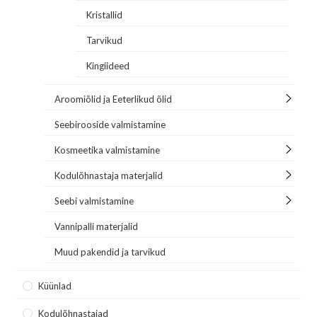
Kristallid
Tarvikud
Kingiideed
Aroomiõlid ja Eeterlikud õlid
Seebirooside valmistamine
Kosmeetika valmistamine
Kodulõhnastaja materjalid
Seebi valmistamine
Vannipalli materjalid
Muud pakendid ja tarvikud
Küünlad
Kodulõhnastajad