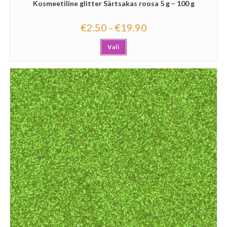
Kosmeetiline glitter Särtsakas roosa 5 g – 100 g
€
2.50
€
19.90
–
Vali