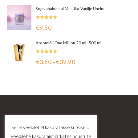
Sojavahaküünal Mustika-Vanilje Unelm
Hinnanguga
€
9.50
5.00
/ 5
Aroomiõli One Million 20 ml- 500 ml
Hinnanguga
€
3.50
€
39.90
–
5.00
/ 5
Sellel veebilehel kasutatakse küpsiseid.
Veebilehe kasutamist jätkates nõustute