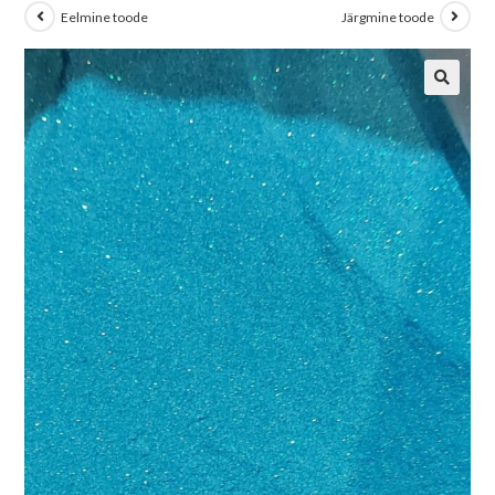
Eelmine toode
Järgmine toode