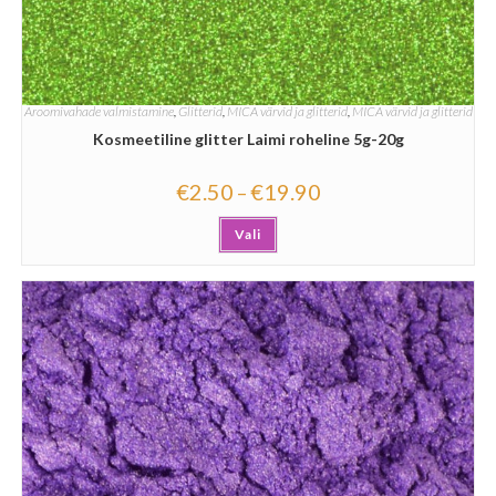
Aroomivahade valmistamine
,
Glitterid
,
MICA värvid ja glitterid
,
MICA värvid ja glitterid
Kosmeetiline glitter Laimi roheline 5g-20g
€
2.50
€
19.90
–
Vali