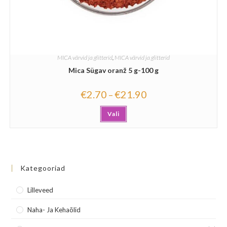
MICA värvid ja glitterid
,
MICA värvid ja glitterid
Mica Sügav oranž 5 g-100 g
€
2.70
€
21.90
–
Vali
Kategooriad
Lilleveed
Naha- Ja Kehaõlid