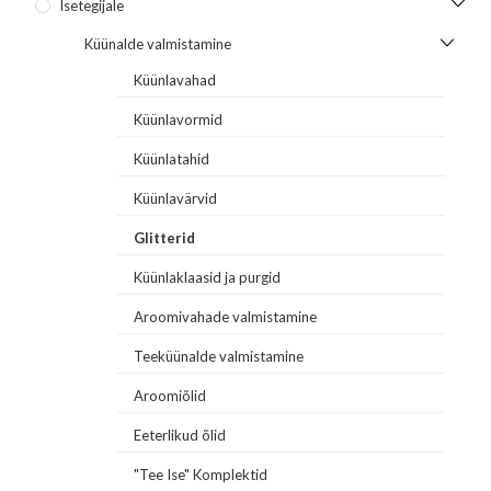
Isetegijale
Küünalde valmistamine
Küünlavahad
Küünlavormid
Küünlatahid
Küünlavärvid
Glitterid
Küünlaklaasid ja purgid
Aroomivahade valmistamine
Teeküünalde valmistamine
Aroomiõlid
Eeterlikud õlid
"Tee Ise" Komplektid