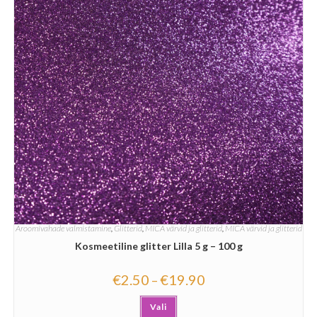
Aroomivahade valmistamine
,
Glitterid
,
MICA värvid ja glitterid
,
MICA värvid ja glitterid
Kosmeetiline glitter Lilla 5 g – 100 g
€
2.50
€
19.90
–
Vali