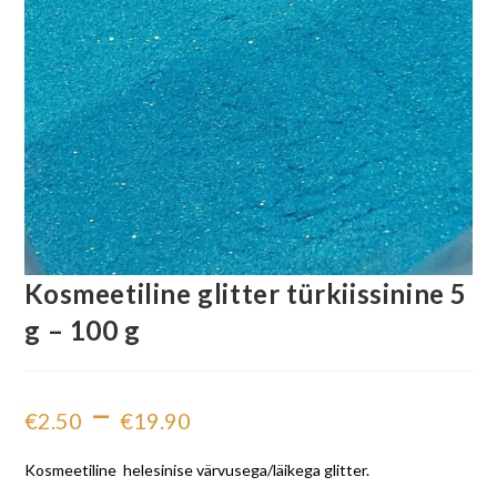
Kosmeetiline glitter türkiissinine 5
g – 100 g
–
€
2.50
€
19.90
Kosmeetiline helesinise värvusega/läikega glitter.