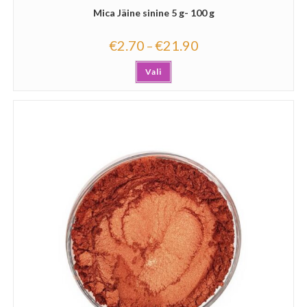
Mica Jäine sinine 5 g- 100 g
€
2.70
€
21.90
–
Vali