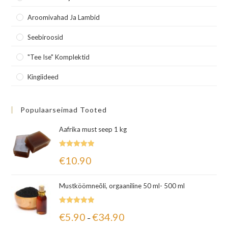
Aroomivahad Ja Lambid
Seebiroosid
"Tee Ise" Komplektid
Kingiideed
Populaarseimad Tooted
Aafrika must seep 1 kg
Hinnanguga
€
10.90
5.00
/ 5
Mustköömneõli, orgaaniline 50 ml- 500 ml
Hinnanguga
€
5.90
€
34.90
–
5.00
/ 5