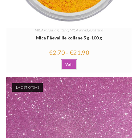
MICA värvid ja glitterid
,
MICA värvid ja glitterid
Mica Päevalille kollane 5 g-100 g
€
2.70
€
21.90
–
Vali
LAOST OTSAS