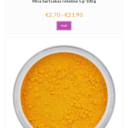
Mica Särtsakas roheline 5 g-100 g
€
2.70
€
21.90
–
Vali