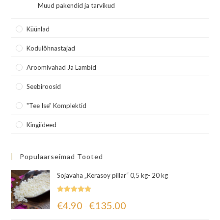
Muud pakendid ja tarvikud
Küünlad
Kodulõhnastajad
Aroomivahad Ja Lambid
Seebiroosid
"Tee Ise" Komplektid
Kingiideed
Populaarseimad Tooted
Sojavaha „Kerasoy pillar“ 0,5 kg- 20 kg
Hinnanguga
€
4.90
€
135.00
–
5.00
/ 5