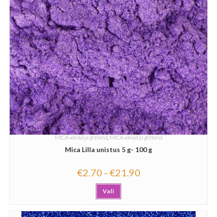
MICA värvid ja glitterid
,
MICA värvid ja glitterid
Mica Lilla unistus 5 g- 100 g
€
2.70
€
21.90
–
Vali