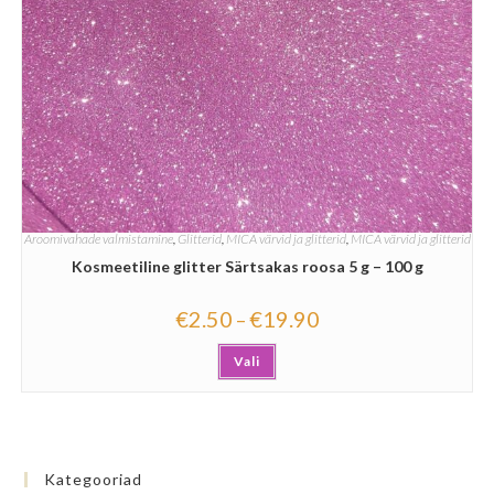
Aroomivahade valmistamine
,
Glitterid
,
MICA värvid ja glitterid
,
MICA värvid ja glitterid
Kosmeetiline glitter Särtsakas roosa 5 g – 100 g
€
2.50
€
19.90
–
Vali
Kategooriad