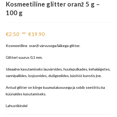
Kosmeetiline glitter oranž 5 g –
100 g
–
€
2.50
€
19.90
Kosmeetiline oranži värvusega/läikega glitter.
Glitteri suurus 0,1 mm.
Ideaalne kasutamiseks lauvärvides, huulepulkades, kehaläigetes,
vannipallides, losjoonides, dušigeelides, käsitöö kunstis jne.
Antud glitter on kõrge kuumataluvusega ja sobib seetõttu ka
küünaldes kasutamiseks.
Lahustikindel