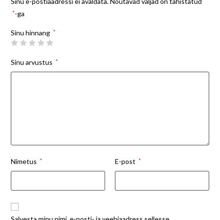
Sinu e-postiaadressi ei avaldata.
Nõutavad väljad on tähistatud
*
-ga
Sinu hinnang
*
Sinu arvustus
*
Nimetus
*
E-post
*
Salvesta minu nimi, e-posti- ja veebiaadress sellesse