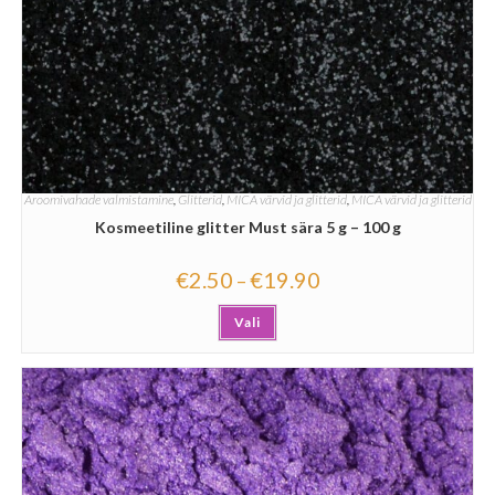
Aroomivahade valmistamine
,
Glitterid
,
MICA värvid ja glitterid
,
MICA värvid ja glitterid
Kosmeetiline glitter Must sära 5 g – 100 g
€
2.50
€
19.90
–
Vali