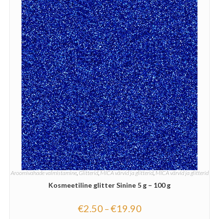
Aroomivahade valmistamine
,
Glitterid
,
MICA värvid ja glitterid
,
MICA värvid ja glitterid
Kosmeetiline glitter Sinine 5 g – 100 g
€
2.50
€
19.90
–