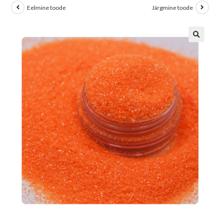
Eelmine toode
Järgmine toode