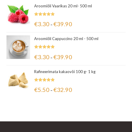
Aroomiõli Vaarikas 20 ml- 500 ml
Hinnanguga
€
3.30
€
39.90
–
5.00
/ 5
Aroomiõli Cappuccino 20 ml - 500 ml
Hinnanguga
€
3.30
€
39.90
–
5.00
/ 5
Rafineerimata kakaovõi 100 g- 1 kg
Hinnanguga
€
5.50
€
32.90
–
5.00
/ 5