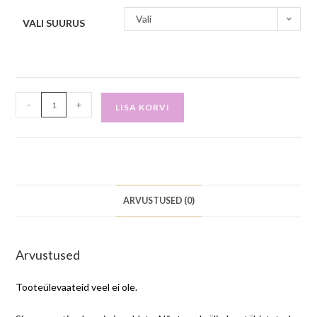
Vali
VALI SUURUS
-
+
LISA KORVI
ARVUSTUSED (0)
Arvustused
Tooteülevaateid veel ei ole.