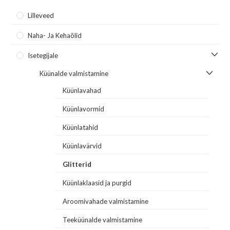
Lilleveed
Naha- Ja Kehaõlid
Isetegijale
Küünalde valmistamine
Küünlavahad
Küünlavormid
Küünlatahid
Küünlavärvid
Glitterid
Küünlaklaasid ja purgid
Aroomivahade valmistamine
Teeküünalde valmistamine