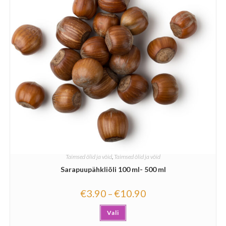
Taimsed õlid ja võid
,
Taimsed õlid ja võid
Sarapuupähkliõli 100 ml- 500 ml
€
3.90
€
10.90
–
Vali