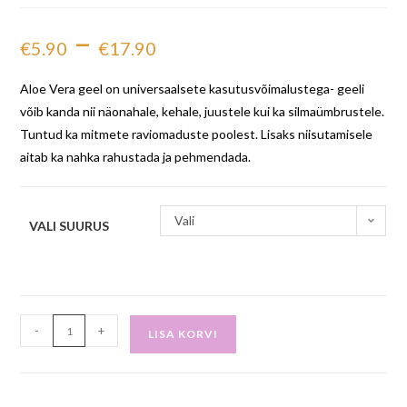
–
€
5.90
€
17.90
Aloe Vera geel on universaalsete kasutusvõimalustega- geeli
võib kanda nii näonahale, kehale, juustele kui ka silmaümbrustele.
Tuntud ka mitmete raviomaduste poolest. Lisaks niisutamisele
aitab ka nahka rahustada ja pehmendada.
Vali
VALI SUURUS
-
+
LISA KORVI