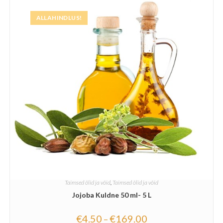
ALLAHINDLUS!
Taimsed õlid ja võid
,
Taimsed õlid ja võid
Jojoba Kuldne 50 ml- 5 L
€
4.50
€
169.00
–