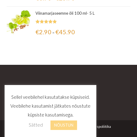
Viinamarjaseemne õli 100 ml- 5 L
Hinnanguga
€
2.90
€
45.90
–
5.00
/ 5
Sellel veebilehel kasutatakse küpsiseid.
Veebilehe kasutamist jätkates nõustute
küpsiste kasutamisega.
Sätted
NÕUSTUN
Kontakt
Tellimustingimused
Privaatsuspoliitika