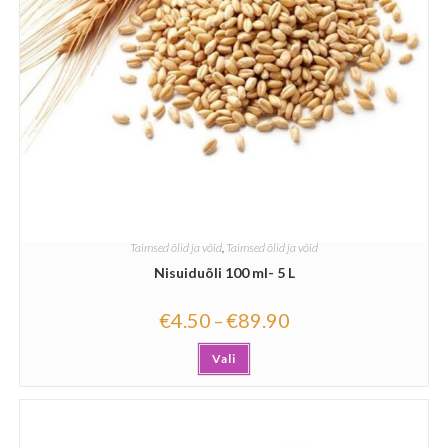
Taimsed õlid ja võid
,
Taimsed õlid ja võid
Nisuiduõli 100 ml- 5 L
€
4.50
€
89.90
–
Vali