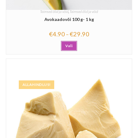
Taimsed õlid ja võid
,
Taimsed õlid ja võid
Avokaadovõi 100 g- 1 kg
€
4.90
€
29.90
–
Vali
ALLAHINDLUS!