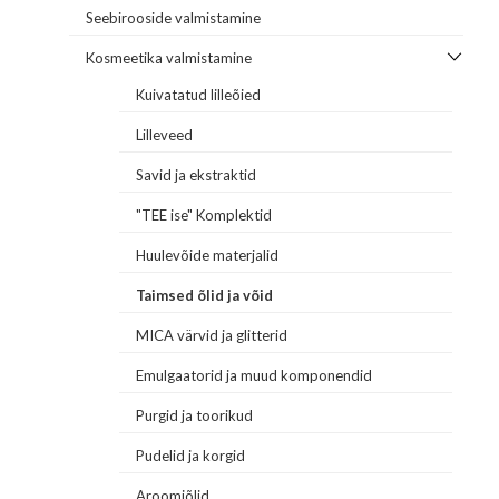
Seebirooside valmistamine
Kosmeetika valmistamine
Kuivatatud lilleõied
Lilleveed
Savid ja ekstraktid
"TEE ise" Komplektid
Huulevõide materjalid
Taimsed õlid ja võid
MICA värvid ja glitterid
Emulgaatorid ja muud komponendid
Purgid ja toorikud
Pudelid ja korgid
Aroomiõlid