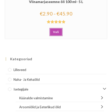
Viinamarjaseemne õli 100 ml- 5 L
€
2.90
€
45.90
–
Hinnanguga
Vali
5.00
/ 5
Kategooriad
Lilleveed
Naha- Ja Kehaõlid
Isetegijale
Küünalde valmistamine
Aroomiõlid ja Eeterlikud õlid