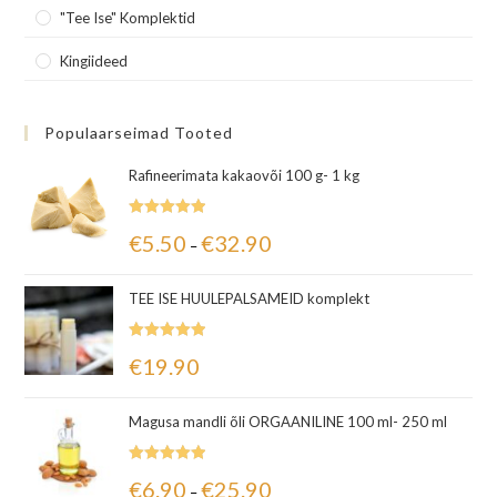
"Tee Ise" Komplektid
Kingiideed
Populaarseimad Tooted
Rafineerimata kakaovõi 100 g- 1 kg
Hinnanguga
€
5.50
€
32.90
–
5.00
/ 5
TEE ISE HUULEPALSAMEID komplekt
Hinnanguga
€
19.90
5.00
/ 5
Magusa mandli õli ORGAANILINE 100 ml- 250 ml
Hinnanguga
€
6.90
€
25.90
–
5.00
/ 5