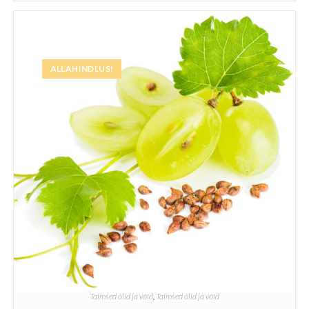
ALLAHINDLUS!
Taimsed õlid ja võid
,
Taimsed õlid ja võid