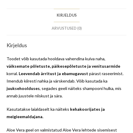
KIRJELDUS
ARVUSTUSED (0)
Kirjeldus
Toodet võib kasutada hooldava vahendina kuiva naha,
väiksemate põletuste, päikesepõletuste ja venitusarmide
korral.
Leevendab ärritust ja ebamugavust
pärast raseerimist.
Imendub kiiresti nahka ja värskendab. Võib kasutada ka
juuksehoolduses
, segades geeli näiteks shampooni hulka, mis
annab juustele niiskust ja sära.
Kasutatakse laialdaselt ka näiteks
kehakoorijates ja
meigieemaldajana.
Aloe Vera geel on valmistatud Aloe Vera lehtede sisemisest