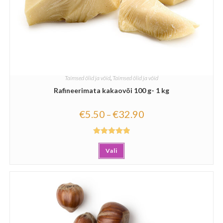
Taimsed õlid ja võid
,
Taimsed õlid ja võid
Rafineerimata kakaovõi 100 g- 1 kg
€
5.50
€
32.90
–
Hinnanguga
Vali
5.00
/ 5