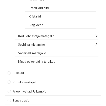
Eeterlikud õlid
Kristallid
Kingiideed
Kodulõhnastaja materjalid
Seebi valmistamine
Vannipalli materjalid
Muud pakendid ja tarvikud
Küünlad
Kodulõhnastajad
Aroomivahad Ja Lambid
Seebiroosid