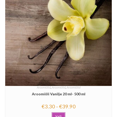
Aroomiõlid
,
Aroomiõlid
,
Aroomiõlid
Aroomiõli Vanilje 20 ml- 500 ml
€
3.30
€
39.90
–
Vali