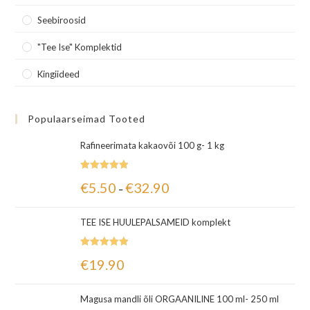
Seebiroosid
"Tee Ise" Komplektid
Kingiideed
Populaarseimad Tooted
Rafineerimata kakaovõi 100 g- 1 kg
Hinnanguga
€
5.50
€
32.90
–
5.00
/ 5
TEE ISE HUULEPALSAMEID komplekt
Hinnanguga
€
19.90
5.00
/ 5
Magusa mandli õli ORGAANILINE 100 ml- 250 ml