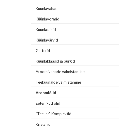
Küünlavahad
Küünlavormid
Küünlatahid
Küünlavärvid
Glitterid
Küünlaklaasid ja purgid
Aroomivahade valmistamine
Teeküünalde valmistamine
Aroomiõlid
Eeterlikud õlid
"Tee Ise" Komplektid
Kristallid