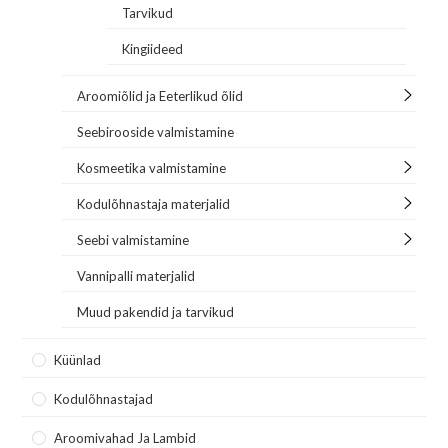
Tarvikud
Kingiideed
Aroomiõlid ja Eeterlikud õlid
Seebirooside valmistamine
Kosmeetika valmistamine
Kodulõhnastaja materjalid
Seebi valmistamine
Vannipalli materjalid
Muud pakendid ja tarvikud
Küünlad
Kodulõhnastajad
Aroomivahad Ja Lambid