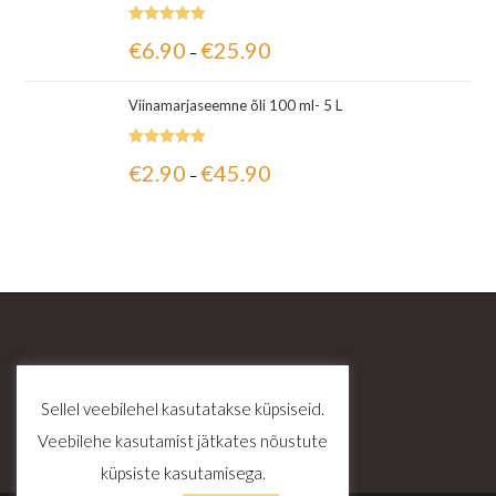
Hinnanguga
€
6.90
€
25.90
–
5.00
/ 5
Viinamarjaseemne õli 100 ml- 5 L
Hinnanguga
€
2.90
€
45.90
–
5.00
/ 5
Sellel veebilehel kasutatakse küpsiseid.
Veebilehe kasutamist jätkates nõustute
küpsiste kasutamisega.