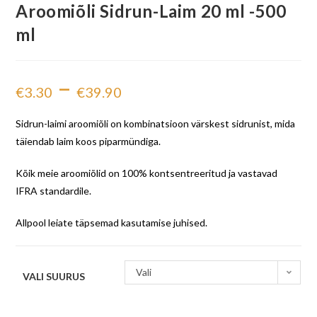
Aroomiõli Sidrun-Laim 20 ml -500
ml
–
€
3.30
€
39.90
Sidrun-laimi aroomiõli on kombinatsioon värskest sidrunist, mida
täiendab laim koos piparmündiga.
Kõik meie aroomiõlid on 100% kontsentreeritud ja vastavad
IFRA standardile.
Allpool leiate täpsemad kasutamise juhised.
Vali
VALI SUURUS