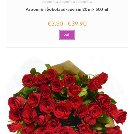
Aroomiõlid
,
Aroomiõlid
,
Aroomiõlid
Aroomiõli Šokolaad-apelsin 20 ml- 500 ml
€
3.30
€
39.90
–
Vali