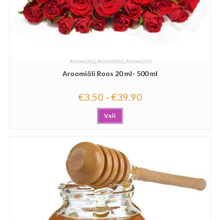
Aroomiõlid
,
Aroomiõlid
,
Aroomiõlid
Aroomiõli Roos 20 ml- 500 ml
€
3.50
€
39.90
–
Vali