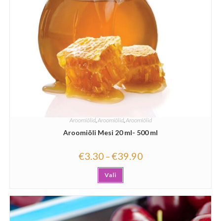
Aroomiõlid
,
Aroomiõlid
,
Aroomiõlid
Aroomiõli Mesi 20 ml- 500 ml
€
3.30
€
39.90
–
Vali