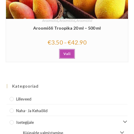
Aroomiõlid
,
Aroomiõlid
,
Aroomiõlid
Aroomiõli Troopika 20 ml – 500 ml
€
3.50
€
42.90
–
Vali
Kategooriad
Lilleveed
Naha- Ja Kehaõlid
Isetegijale
Küünalde valmistamine