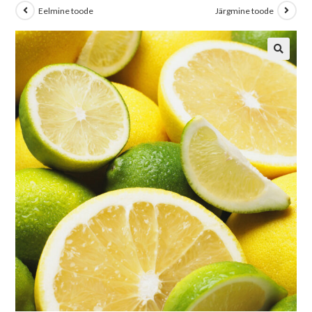
Eelmine toode
Järgmine toode