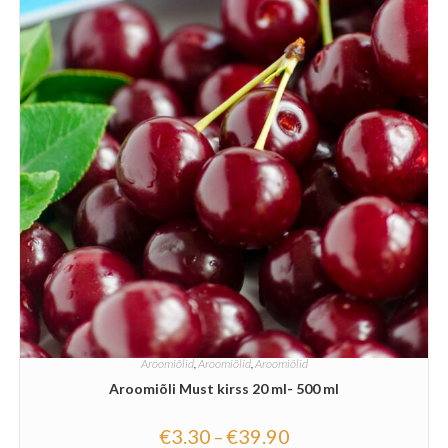
Aroomiõlid
,
Aroomiõlid
,
Aroomiõlid
Aroomiõli Must kirss 20 ml- 500 ml
€
3.30
€
39.90
–