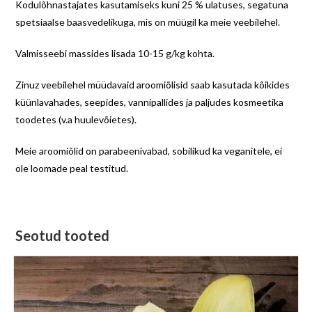
Kodulõhnastajates kasutamiseks kuni 25 % ulatuses, segatuna
spetsiaalse baasvedelikuga, mis on müügil ka meie veebilehel.
Valmisseebi massides lisada 10-15 g/kg kohta.
Zinuz veebilehel müüdavaid aroomiõlisid saab kasutada kõikides
küünlavahades, seepides, vannipallides ja paljudes kosmeetika
toodetes (v.a huulevõietes).
Meie aroomiõlid on parabeenivabad, sobilikud ka veganitele, ei
ole loomade peal testitud.
Seotud tooted