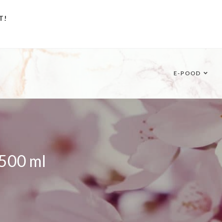
T!
E-POOD
 500 ml