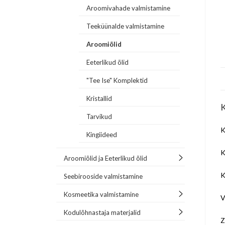
Aroomivahade valmistamine
Teeküünalde valmistamine
Aroomiõlid
Eeterlikud õlid
"Tee Ise" Komplektid
Kristallid
K
Tarvikud
K
Kingiideed
K
Aroomiõlid ja Eeterlikud õlid
K
Seebirooside valmistamine
Kosmeetika valmistamine
V
Kodulõhnastaja materjalid
Z