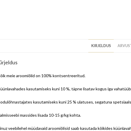
KIRJELDUS
ARVUST
irjeldus
õik meie aroomiõlid on 100% kontsentreeritud.
üünlavahades kasutamiseks kuni 10 %, täpne lisatav kogus iga vahatüübi 
odulõhnastajates kasutamiseks kuni 25 % ulatuses, segatuna spetsiaalse
almisseebi massides lisada 10-15 g/kg kohta.
inuz veebilehel müüdavaid aroomiõlisid saab kasutada kõikides küünlavah