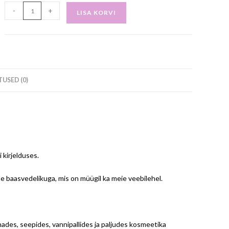
-
+
LISA KORVI
USED (0)
kirjelduses.
 baasvedelikuga, mis on müügil ka meie veebilehel.
ades, seepides, vannipallides ja paljudes kosmeetika