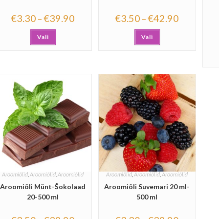
€
3.30
€
39.90
€
3.50
€
42.90
–
–
Vali
Vali
Aroomiõlid
,
Aroomiõlid
,
Aroomiõlid
Aroomiõlid
,
Aroomiõlid
,
Aroomiõlid
Aroomiõli Münt-Šokolaad
Aroomiõli Suvemari 20 ml-
20-500 ml
500 ml