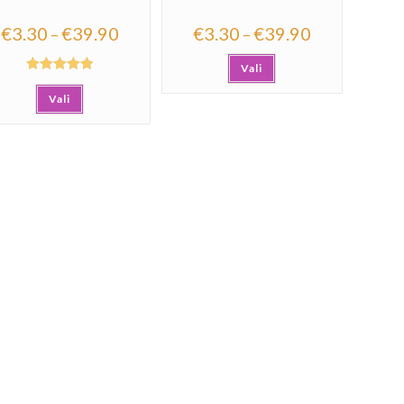
€
3.30
€
39.90
€
3.30
€
39.90
–
–
Vali
Hinnanguga
Vali
5.00
/ 5