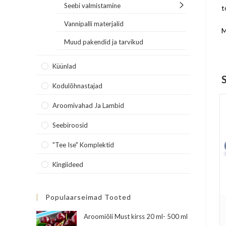
Seebi valmistamine
t
Vannipalli materjalid
M
Muud pakendid ja tarvikud
Küünlad
Kodulõhnastajad
Aroomivahad Ja Lambid
Seebiroosid
"Tee Ise" Komplektid
Kingiideed
Populaarseimad Tooted
Aroomiõli Must kirss 20 ml- 500 ml