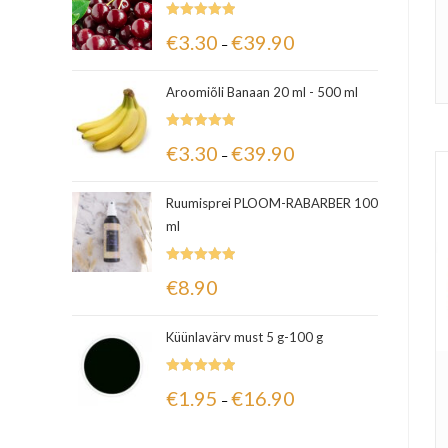
Hinnanguga
€
3.30
€
39.90
–
5.00
/ 5
Aroomiõli Banaan 20 ml - 500 ml
Hinnanguga
€
3.30
€
39.90
–
5.00
/ 5
Ruumisprei PLOOM-RABARBER 100
ml
Hinnanguga
€
8.90
5.00
/ 5
Küünlavärv must 5 g-100 g
Hinnanguga
€
1.95
€
16.90
–
5.00
/ 5