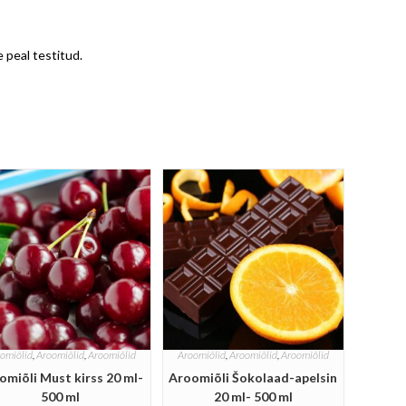
 peal testitud.
omiõlid
,
Aroomiõlid
,
Aroomiõlid
Aroomiõlid
,
Aroomiõlid
,
Aroomiõlid
omiõli Must kirss 20 ml-
Aroomiõli Šokolaad-apelsin
500 ml
20 ml- 500 ml