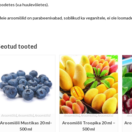
oodetes (v.a huulevõietes).
eie aroomiõlid on parabeenivabad, sobilikud ka veganitele, ei ole loomade
Seotud tooted
Aroomiõlid
,
Aroomiõlid
,
Aroomiõlid
Aroomiõlid
,
Aroomiõlid
,
Aroomiõlid
Aro
Aroomiõli Mustikas 20 ml-
Aroomiõli Troopika 20 ml –
Aro
500 ml
500 ml