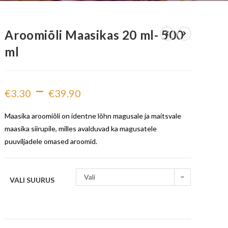
Aroomiõli Maasikas 20 ml- 500
ml
–
€
3.30
€
39.90
Maasika aroomiõli on identne lõhn magusale ja maitsvale
maasika siirupile, milles avalduvad ka magusatele
puuviljadele omased aroomid.
Vali
VALI SUURUS