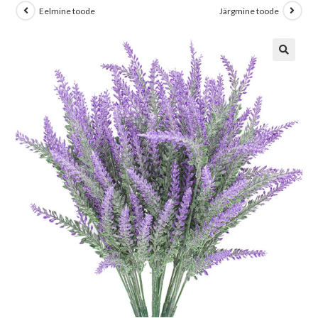
Eelmine toode
Järgmine toode