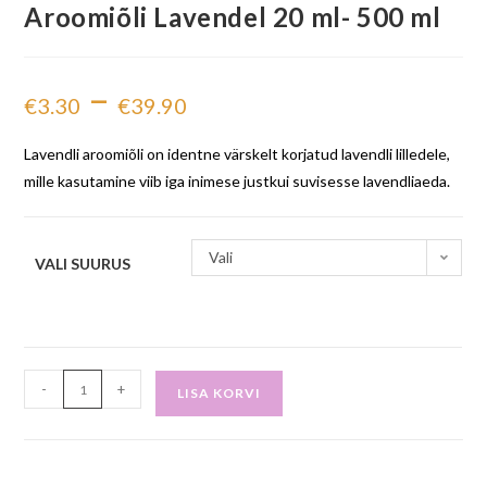
Aroomiõli Lavendel 20 ml- 500 ml
–
€
3.30
€
39.90
Lavendli aroomiõli on identne värskelt korjatud lavendli lilledele,
mille kasutamine viib iga inimese justkui suvisesse lavendliaeda.
Vali
VALI SUURUS
-
+
LISA KORVI