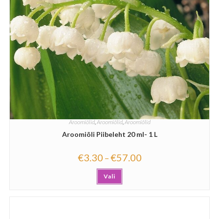
Aroomiõlid
,
Aroomiõlid
,
Aroomiõlid
Aroomiõli Piibeleht 20 ml- 1 L
€
3.30
€
57.00
–
Vali