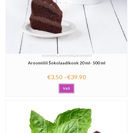
Aroomiõlid
,
Aroomiõlid
,
Aroomiõlid
Aroomiõli Šokolaadikook 20 ml- 500 ml
€
3.50
€
39.90
–
Vali