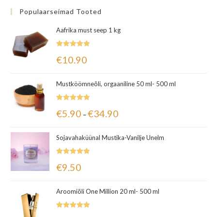
Populaarseimad Tooted
Aafrika must seep 1 kg
Hinnanguga
€
10.90
5.00
/ 5
Mustköömneõli, orgaaniline 50 ml- 500 ml
Hinnanguga
€
5.90
€
34.90
–
5.00
/ 5
Sojavahaküünal Mustika-Vanilje Unelm
Hinnanguga
€
9.50
5.00
/ 5
Aroomiõli One Million 20 ml- 500 ml
Hinnanguga