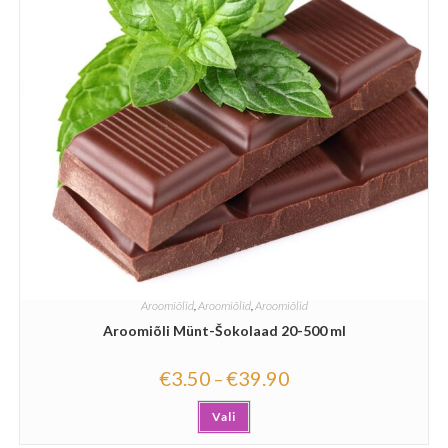
Aroomiõlid
,
Aroomiõlid
,
Aroomiõlid
Aroomiõli Münt-Šokolaad 20-500 ml
€
3.50
€
39.90
–
Vali