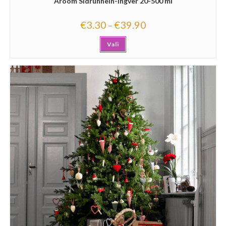
Aroom Sidrunhein-Ingver 20-500 ml
€
3.30
€
39.90
–
Vali