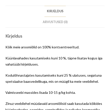
KIRJELDUS
ARVUSTUSED (0)
Kirjeldus
Kõik meie aroomiõlid on 100% kontsentreeritud.
Küünlavahades kasutamiseks kuni 10 %, täpne lisatav kogus iga
vahatüübi kirjelduses.
Kodulõhnastajates kasutamiseks kuni 25 % ulatuses, segatuna
spetsiaalse baasvedelikuga, mis on müügil ka meie veebilehel.
Valmisseebi massides lisada 10-15 g/kg kohta.
Zinuz veebilehel müüdavaid aroomiõlisid saab kasutada kõikides
küünlavahades, seepides, vannipallides ja paljudes kosmeetika