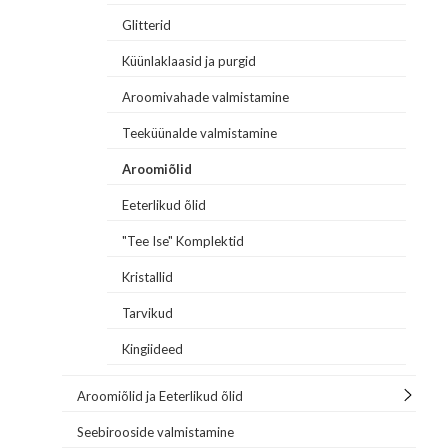
Glitterid
Küünlaklaasid ja purgid
Aroomivahade valmistamine
Teeküünalde valmistamine
Aroomiõlid
Eeterlikud õlid
"Tee Ise" Komplektid
Kristallid
Tarvikud
Kingiideed
Aroomiõlid ja Eeterlikud õlid
Seebirooside valmistamine