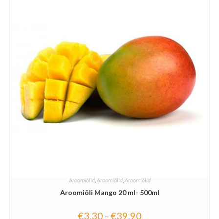
Aroomiõlid
,
Aroomiõlid
,
Aroomiõlid
Aroomiõli Mango 20 ml- 500ml
€
3.30
€
39.90
–