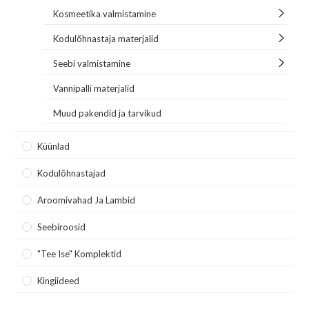
Kosmeetika valmistamine
Kodulõhnastaja materjalid
Seebi valmistamine
Vannipalli materjalid
Muud pakendid ja tarvikud
Küünlad
Kodulõhnastajad
Aroomivahad Ja Lambid
Seebiroosid
"Tee Ise" Komplektid
Kingiideed