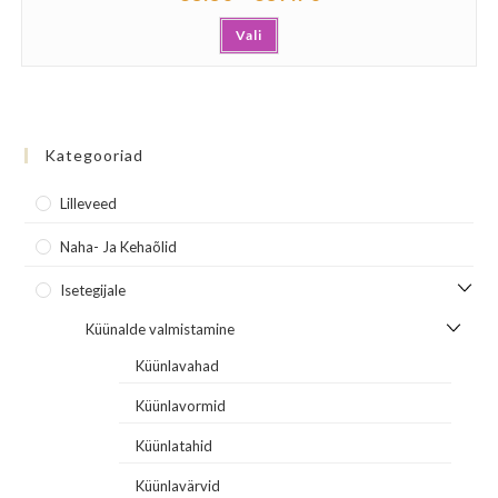
Vali
Kategooriad
Lilleveed
Naha- Ja Kehaõlid
Isetegijale
Küünalde valmistamine
Küünlavahad
Küünlavormid
Küünlatahid
Küünlavärvid