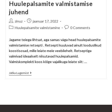
Huulepalsamite valmistamise
juhend
zinuz
jaanuar 17, 2022
Huulepalsamite valmistamine
0 Comments
Jagame teiega lihtsat, aga samas väga head huulepalsamite
valmistamise retsepti . Retsepti kuuluvad ainult looduslikud
koostisosad, mille leiate meie veebilehelt. Retseptiga
valmivad ideaalselt niisutavad huulepalsamid.
Valmiskomplekti koos kõige vajalikuga leiate siit: …
Jätka Lugemist