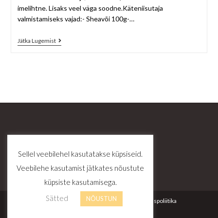
imelihtne. Lisaks veel väga soodne.Käteniisutaja
valmistamiseks vajad:- Sheavõi 100g-…
Jätka Lugemist
Sellel veebilehel kasutatakse küpsiseid.
Veebilehe kasutamist jätkates nõustute
küpsiste kasutamisega.
Sätted
NÕUSTUN
Kontakt
Tellimustingimused
Privaatsuspoliitika
© Copyright - Zinuz OÜ