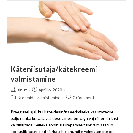
Käteniisutaja/kätekreemi
valmistamine
zinuz
aprill 6, 2020
Kreemide valmistamine
0 Comments
Praegusel ajal, kui käte desinfitseerimiseks kasutatakse
palju nahka kuivatavat deso ainet, on väga vajalik enda käsi
ka niisutada. Selleks sobib suurepäraselt isevalmistatud
looduslik käteniisutaja/kätekreem, mille valmistamine on