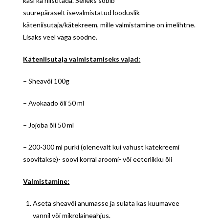
käsi ka niisutada. Selleks sobib
suurepäraselt isevalmistatud looduslik
käteniisutaja/kätekreem, mille valmistamine on imelihtne.
Lisaks veel väga soodne.
Käteniisutaja valmistamiseks vajad:
– Sheavõi 100g
– Avokaado õli 50 ml
– Jojoba õli 50 ml
– 200-300 ml purki (olenevalt kui vahust kätekreemi
soovitakse)- soovi korral aroomi- või eeterlikku õli
Valmistamine:
Aseta sheavõi anumasse ja sulata kas kuumavee
vannil või mikrolaineahjus.