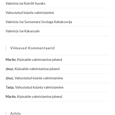
Valmista ise Kuivõli Suveks
Vahustatud küünla valmistamine
Valmista Ise Surnumere Soolaga Kehakoorija
Valmista Ise Kakaosalv
Viimased Kommentaarid
Martin
,
Küünalde valmistamise juhend
zinuz
,
Küünalde valmistamise juhend
zinuz
,
Vahustatud küünla valmistamine
Tanja
,
Vahustatud küünla valmistamine
Martin
,
Küünalde valmistamise juhend
Arhiiv