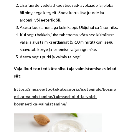
Lisa juurde vedelad koostisosad- avokaado ja jojoba
õli ning sega kergelt. Soovi korral lisa juurde ka
aroomi- või eeterlik õli.
Aseta koos anumaga külmkappi. Üldjuhul ca 1 tunniks.
Kui segu hakkab juba tahenema, võta see külmikust
välja ja alusta mikserdamist (5-10 minutit) kuni segu
saavutab kerge ja kreemise väljanägemise.
Aseta segu purki ja valmis ta ongi
Vajalikud tooted käteniisutaja valmistamiseks leiad
siit:
https://zinuz.ee/tootekategooria/isetegijale/kosme
etika-valmistamine/taimsed-olid-ja-void-
kosmeetika-valmistamine/