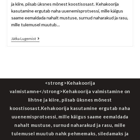
ja kiire, piisab üksnes mõnest koostisosast. Kehakoorija
kasutamine ergutab naha uuenemisprotsessi, mille käigus
saame eemaldada nahalt mustuse, surnud naharakud ja rasu,
mille tulemusel muutub…
Jätka Lugemist
<strong>Kehakoorija
valmistamne</strong>Kehakoorija valmistamine on
lihtne ja kiire, piisab üksnes mõnest
koostisosast.Kehakoorija kasutamine ergutab naha
uuenemisprotsessi, mille käigus saame eemaldada
nahalt mustuse, surnud naharakud ja rasu, mille
tulemusel muutub nahk pehmemaks, siledamaks ja