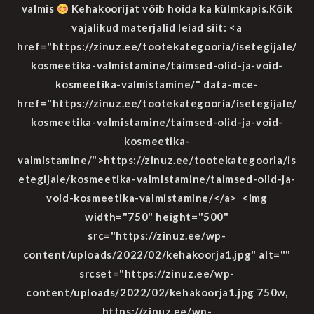
valmis
Kehakoorijat võib hoida ka külmkapis.Kõik
vajalikud materjalid leiad siit: <a
href="https://zinuz.ee/tootekategooria/isetegijale/
kosmeetika-valmistamine/taimsed-olid-ja-void-
kosmeetika-valmistamine/" data-mce-
href="https://zinuz.ee/tootekategooria/isetegijale/
kosmeetika-valmistamine/taimsed-olid-ja-void-
kosmeetika-
valmistamine/">https://zinuz.ee/tootekategooria/is
etegijale/kosmeetika-valmistamine/taimsed-olid-ja-
void-kosmeetika-valmistamine/</a> <img
width="750" height="500"
src="https://zinuz.ee/wp-
content/uploads/2022/02/kehakoorja1.jpg" alt=""
srcset="https://zinuz.ee/wp-
content/uploads/2022/02/kehakoorja1.jpg 750w,
https://zinuz.ee/wp-