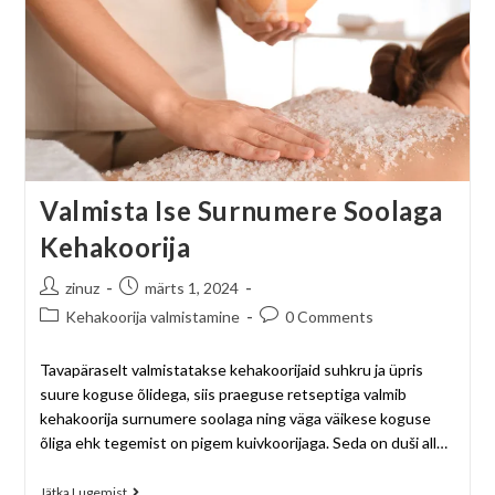
Valmista Ise Surnumere Soolaga
Kehakoorija
zinuz
märts 1, 2024
Kehakoorija valmistamine
0 Comments
Tavapäraselt valmistatakse kehakoorijaid suhkru ja üpris
suure koguse õlidega, siis praeguse retseptiga valmib
kehakoorija surnumere soolaga ning väga väikese koguse
õliga ehk tegemist on pigem kuivkoorijaga. Seda on duši all…
Jätka Lugemist