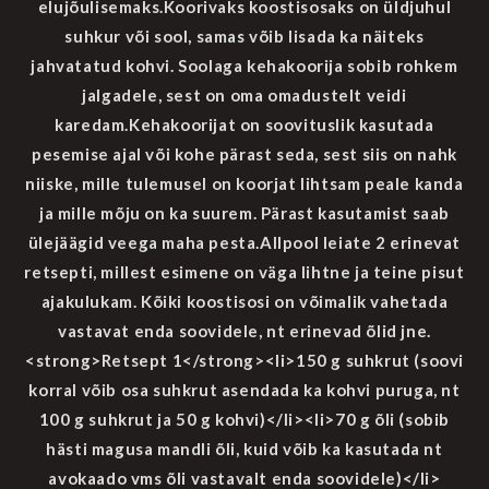
elujõulisemaks.Koorivaks koostisosaks on üldjuhul
suhkur või sool, samas võib lisada ka näiteks
jahvatatud kohvi. Soolaga kehakoorija sobib rohkem
jalgadele, sest on oma omadustelt veidi
karedam.Kehakoorijat on soovituslik kasutada
pesemise ajal või kohe pärast seda, sest siis on nahk
niiske, mille tulemusel on koorjat lihtsam peale kanda
ja mille mõju on ka suurem. Pärast kasutamist saab
ülejäägid veega maha pesta.Allpool leiate 2 erinevat
retsepti, millest esimene on väga lihtne ja teine pisut
ajakulukam. Kõiki koostisosi on võimalik vahetada
vastavat enda soovidele, nt erinevad õlid jne.
<strong>Retsept 1</strong><li>150 g suhkrut (soovi
korral võib osa suhkrut asendada ka kohvi puruga, nt
100 g suhkrut ja 50 g kohvi)</li><li>70 g õli (sobib
hästi magusa mandli õli, kuid võib ka kasutada nt
avokaado vms õli vastavalt enda soovidele)</li>