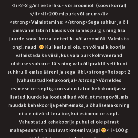
<li>2-3 g/ml eeterliku- või aroomiõli (soovi korral)
</li><li>200 ml purk või anum</li>
<strong>Valmistamine: </strong>Sega suhkur ja õli
omavahel läbi nt kausis või samas purgis ning lisa
juurde soovi korral eeterlik- või aroomiõli. Valmis ta
ongi, naudi
Kui kaalu ei ole, on võimalik koorija
valmistada ka viisil, kus vala purk kolmveerand
ulatuses suhkrut täis ning vala õli praktiliselt kuni
suhkru ülemise ääreni ja sega läbi.<strong>Retsept 2
(vahustatud kehakoorija)</strong>Võrreldes
esimese retseptiga on vahustatud kehakoorijasse
lisatud juurde ka looduslikud võid, nt mangovõi, mis
muudab kehakoorija pehmemaks ja õhulisemaks ning
ei ole niivõrd teraline, kui esimene retsept.
Vahustatud kehakoorija puhul ei ole pärast
mahapesemist niisutavat kreemi vajagi
<li>100 g