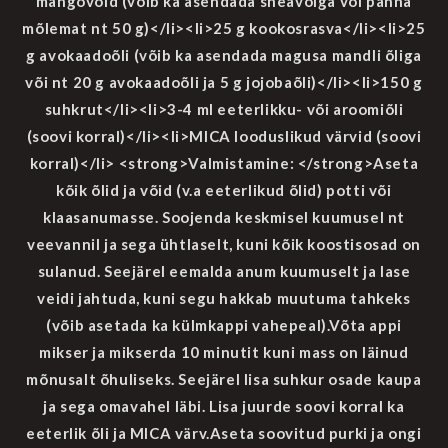
mangovõid (võib ka asendada sheavõiga või panna
mõlemat nt 50 g)</li><li>25 g kookosrasva</li><li>25
g avokaadoõli (võib ka asendada magusa mandli õliga
või nt 20 g avokaadoõli ja 5 g jojobaõli)</li><li>150 g
suhkrut</li><li>3-4 ml eeterlikku- või aroomiõli
(soovi korral)</li><li>MICA looduslikud värvid (soovi
korral)</li> <strong>Valmistamine: </strong>Aseta
kõik õlid ja võid (v.a eeterlikud õlid) potti või
klaasanumasse. Soojenda keskmisel kuumusel nt
veevannil ja sega ühtlaselt, kuni kõik koostisosad on
sulanud. Seejärel eemalda anum kuumuselt ja lase
veidi jahtuda, kuni segu hakkab muutuma tahkeks
(võib asetada ka külmkappi vahepeal).Võta appi
mikser ja mikserda 10 minutit kuni mass on läinud
mõnusalt õhuliseks. Seejärel lisa suhkur osade kaupa
ja sega omavahel läbi. Lisa juurde soovi korral ka
eeterlik õli ja MICA värv.Aseta soovitud purki ja ongi