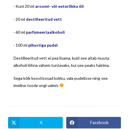
· Kuni 20 ml
aroomi- või eeterlikku õli
· 20 ml
destilleeritud
vett
· 60 ml
parfümeeriaalkoholi
· 100 ml
pihustiga
pudel
Destilleeritud vett ei pea lisama, kuid see aitab muuta
alkoholi lõhna vähem tuntavaks, kui see peaks häirima.
Sega kõik koostisosad kokku, vala pudelisse ning see
imeline toode ongi valmis
X
Facebook