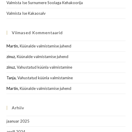
Valmista Ise Surnumere Soolaga Kehakoorija
Valmista Ise Kakaosalv
Viimased Kommentaarid
Martin
,
Küünalde valmistamise juhend
zinuz
,
Küünalde valmistamise juhend
zinuz
,
Vahustatud küünla valmistamine
Tanja
,
Vahustatud küünla valmistamine
Martin
,
Küünalde valmistamise juhend
Arhiiv
jaanuar 2025
aprill 2024