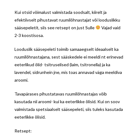
Kui otsid võimalust valmistada soodsalt, kiirelt ja
efektiivselt pihustavat ruumilõhnastajat või looduslikku
sääsepeletit, siis see retsept on just Sulle
Vajad vaid
2-3 koostisosa.
Looduslik sääsepeleti toimib samaaegselt ideaalselt ka
ruumilõhnastajana, sest sääskedele ei meeldi nt erinevad
eeterlikud õlid- tsitruselised (laim, tsitronella) ja ka
lavendel, sidrunhein jne, mis toas annavad väga meeldiva
aroomi.
Tavapärases pihustatavas ruumilõhnastajas võib
kasutada nii aroomi- kui ka eeterlikke õlisid. Kui on soov
valmistada spetsiaalselt sääsepeleti, siis tuleks kasutada
eeterlikke õlisid.
Retsept: