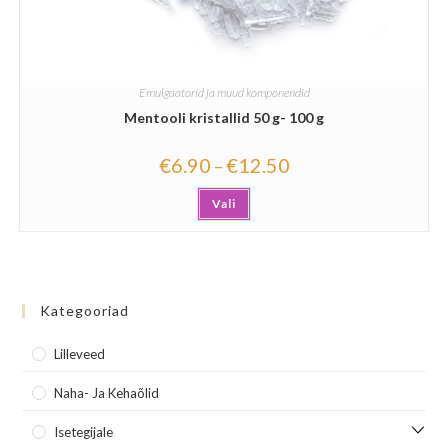
Emulgaatorid ja muud komponendid
Mentooli kristallid 50 g- 100 g
€
6.90
€
12.50
–
Vali
Kategooriad
Lilleveed
Naha- Ja Kehaõlid
Isetegijale