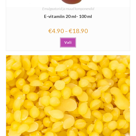
Emulgaatorid ja muud komponendid
E-vitamiin 20 ml- 100 ml
€
4.90
€
18.90
–
Vali