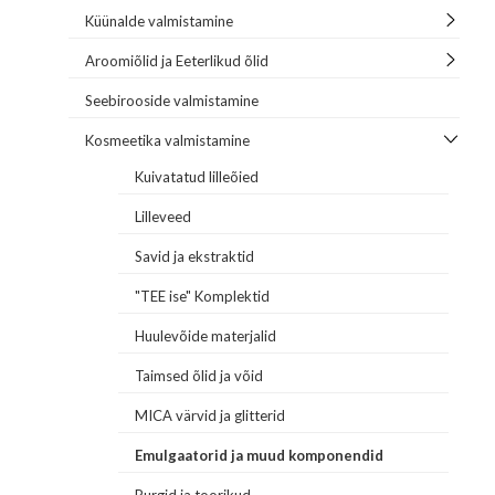
Küünalde valmistamine
Aroomiõlid ja Eeterlikud õlid
Seebirooside valmistamine
Kosmeetika valmistamine
Kuivatatud lilleõied
Lilleveed
Savid ja ekstraktid
"TEE ise" Komplektid
Huulevõide materjalid
Taimsed õlid ja võid
MICA värvid ja glitterid
Emulgaatorid ja muud komponendid