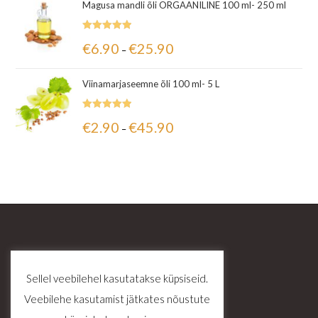
Magusa mandli õli ORGAANILINE 100 ml- 250 ml
Hinnanguga
€
6.90
€
25.90
–
5.00
/ 5
Viinamarjaseemne õli 100 ml- 5 L
Hinnanguga
€
2.90
€
45.90
–
5.00
/ 5
Sellel veebilehel kasutatakse küpsiseid.
Veebilehe kasutamist jätkates nõustute