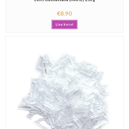
€
8.90
Lisa korvi