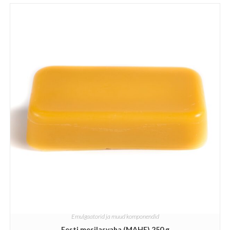
Emulgaatorid ja muud komponendid
Eesti mesilasvaha (MAHE) 250 g