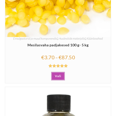
Emulgaatorid ja muud komponendid
,
Huulevõide materjalid
,
Küünlavahad
Mesilasvaha padjakesed 100 g- 5 kg
€
3.70
€
87.50
–
Hinnanguga
Vali
5.00
/ 5