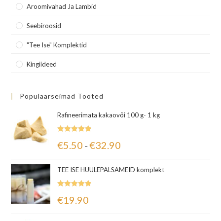
Aroomivahad Ja Lambid
Seebiroosid
"Tee Ise" Komplektid
Kingiideed
Populaarseimad Tooted
Rafineerimata kakaovõi 100 g- 1 kg
Hinnanguga
€
5.50
€
32.90
–
5.00
/ 5
TEE ISE HUULEPALSAMEID komplekt
Hinnanguga
€
19.90
5.00
/ 5