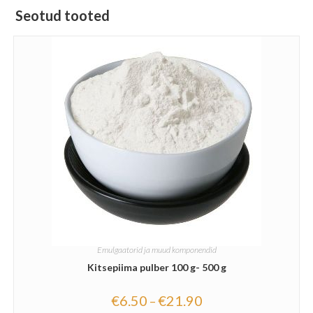
Seotud tooted
Emulgaatorid ja muud komponendid
Kitsepiima pulber 100 g- 500 g
€
6.50
€
21.90
–