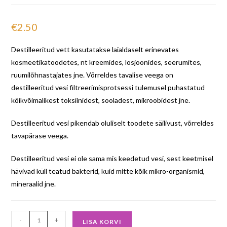
€
2.50
Destilleeritud vett kasutatakse laialdaselt erinevates
kosmeetikatoodetes, nt kreemides, losjoonides, seerumites,
ruumilõhnastajates jne. Võrreldes tavalise veega on
destilleeritud vesi filtreerimisprotsessi tulemusel puhastatud
kõikvõimalikest toksiinidest, sooladest, mikroobidest jne.
Destilleeritud vesi pikendab oluliselt toodete säilivust, võrreldes
tavapärase veega.
Destilleeritud vesi ei ole sama mis keedetud vesi, sest keetmisel
hävivad küll teatud bakterid, kuid mitte kõik mikro-organismid,
mineraalid jne.
-
+
LISA KORVI