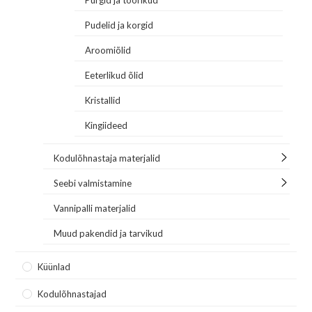
Purgid ja toorikud
Pudelid ja korgid
Aroomiõlid
Eeterlikud õlid
Kristallid
Kingiideed
Kodulõhnastaja materjalid
Seebi valmistamine
Vannipalli materjalid
Muud pakendid ja tarvikud
Küünlad
Kodulõhnastajad