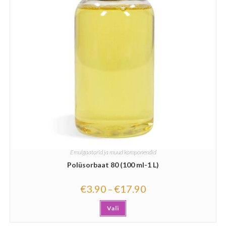
Emulgaatorid ja muud komponendid
Polüsorbaat 80 (100 ml-1 L)
€
3.90
€
17.90
–
Vali