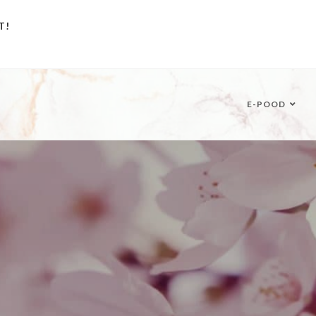
T!
E-POOD