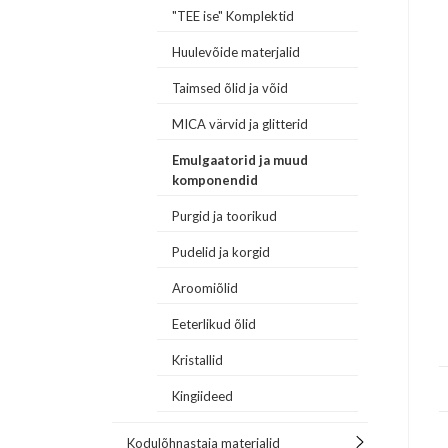
"TEE ise" Komplektid
Huulevõide materjalid
Taimsed õlid ja võid
MICA värvid ja glitterid
Emulgaatorid ja muud
komponendid
Purgid ja toorikud
Pudelid ja korgid
Aroomiõlid
Eeterlikud õlid
Kristallid
Kingiideed
Kodulõhnastaja materjalid