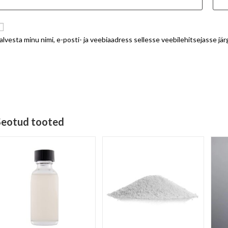
alvesta minu nimi, e-posti- ja veebiaadress sellesse veebilehitsejasse j
Seotud tooted