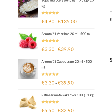
Sojavaha „Kerasoy pillar“ 0,5 kg- 20
kg
Hinnanguga
S
€
4.90
€
135.00
–
5.00
/ 5
Aroomiõli Vaarikas 20 ml- 500 ml
Hinnanguga
€
3.30
€
39.90
–
5.00
/ 5
Aroomiõli Cappuccino 20 ml - 500
ml
Hinnanguga
€
3.30
€
39.90
–
5.00
/ 5
Rafineerimata kakaovõi 100 g- 1 kg
Hinnanguga
€
5.50
€
32.90
–