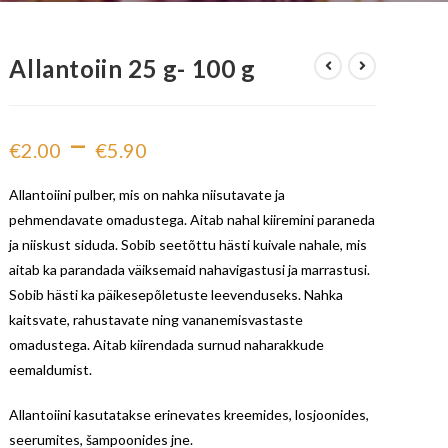
Allantoiin 25 g- 100 g
–
€
2.00
€
5.90
Allantoiini pulber, mis on nahka niisutavate ja
pehmendavate omadustega. Aitab nahal kiiremini paraneda
ja niiskust siduda. Sobib seetõttu hästi kuivale nahale, mis
aitab ka parandada väiksemaid nahavigastusi ja marrastusi.
Sobib hästi ka päikesepõletuste leevenduseks. Nahka
kaitsvate, rahustavate ning vananemisvastaste
omadustega. Aitab kiirendada surnud naharakkude
eemaldumist.
Allantoiini kasutatakse erinevates kreemides, losjoonides,
seerumites, šampoonides jne.