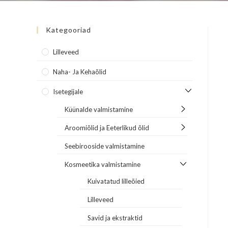
Kategooriad
Lilleveed
Naha- Ja Kehaõlid
Isetegijale
Küünalde valmistamine
Aroomiõlid ja Eeterlikud õlid
Seebirooside valmistamine
Kosmeetika valmistamine
Kuivatatud lilleõied
Lilleveed
Savid ja ekstraktid