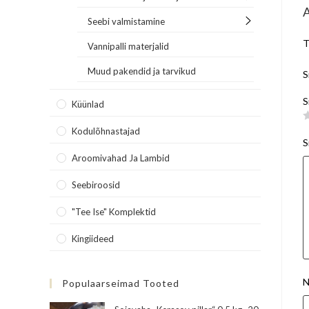
Seebi valmistamine
T
Vannipalli materjalid
Muud pakendid ja tarvikud
S
S
Küünlad
Kodulõhnastajad
S
Aroomivahad Ja Lambid
Seebiroosid
"Tee Ise" Komplektid
Kingiideed
N
Populaarseimad Tooted