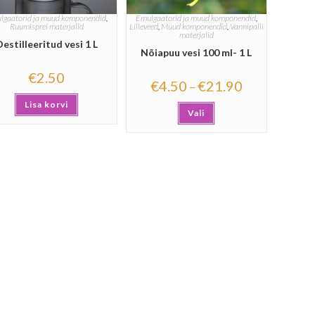
lgaatorid ja muud komponendid
,
Emulgaatorid ja muud komponendid
,
Ruumisprei materjalid
Lilleveed
,
Muud komponendid
,
Vannipalli
materjalid
estilleeritud vesi 1 L
Nõiapuu vesi 100 ml- 1 L
€
2.50
€
4.50
€
21.90
–
Lisa korvi
Vali