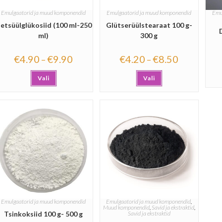
Emulgaatorid ja muud komponendid
Emulgaatorid ja muud komponendid
Emu
etsüülglükosiid (100 ml-250
Glütserüülstearaat 100 g-
D
ml)
300 g
€
4.90
€
9.90
€
4.20
€
8.50
–
–
Vali
Vali
Emulgaatorid ja muud komponendid
Emulgaatorid ja muud komponendid
,
Muud komponendid
,
Savid ja ekstraktid
,
Tsinkoksiid 100 g- 500 g
Savid ja ekstraktid