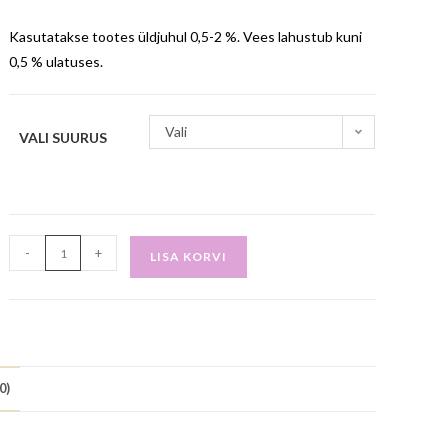
Kasutatakse tootes üldjuhul 0,5-2 %. Vees lahustub kuni
0,5 % ulatuses.
Vali
VALI SUURUS
-
+
LISA KORVI
0)