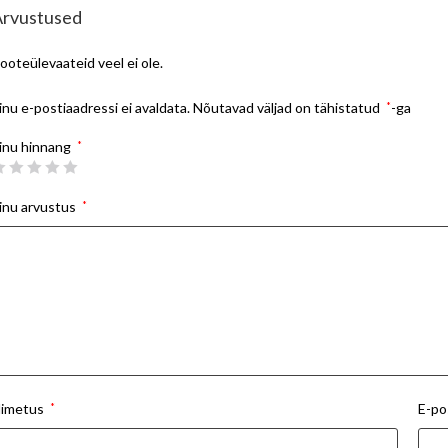
Arvustused
ooteülevaateid veel ei ole.
inu e-postiaadressi ei avaldata.
Nõutavad väljad on tähistatud
*
-ga
inu hinnang
*
inu arvustus
*
imetus
*
E-po