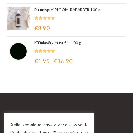
Ruumisprei PLOOM-RABARBER 100 ml
Hinnanguga
€
8.90
5.00
/ 5
Küünlavärv must 5 g-100 g
Hinnanguga
€
1.95
€
16.90
–
5.00
/ 5
Sellel veebilehel kasutatakse küpsiseid.
Veebilehe kasutamist jätkates nõustute