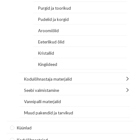
Purgid ja toorikud
Pudelid ja korgid
Aroomiõlid
Eeterlikud õlid
Kristallid
Kingiideed
Kodulõhnastaja materjalid
Seebi valmistamine
Vannipalli materjalid
Muud pakendid ja tarvikud
Küünlad
Kodulõhnastajad