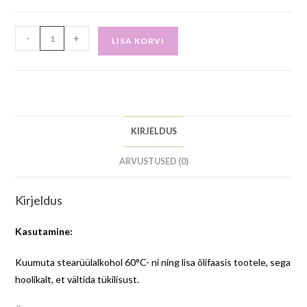
-
+
LISA KORVI
KIRJELDUS
ARVUSTUSED (0)
Kirjeldus
Kasutamine:
Kuumuta stearüülalkohol 60°C- ni ning lisa õlifaasis tootele, sega
hoolikalt, et vältida tükilisust.