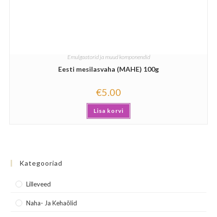
Emulgaatorid ja muud komponendid
Eesti mesilasvaha (MAHE) 100g
€
5.00
Lisa korvi
Kategooriad
Lilleveed
Naha- Ja Kehaõlid