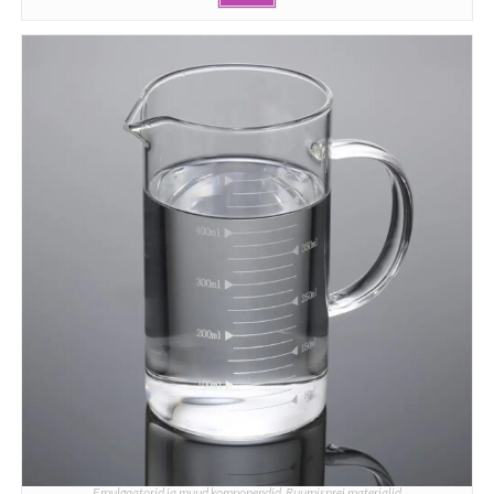
Emulgaatorid ja muud komponendid
,
Ruumisprei materjalid