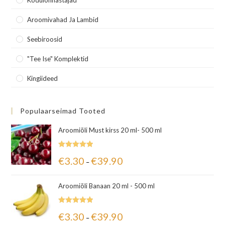
Aroomivahad Ja Lambid
Seebiroosid
"Tee Ise" Komplektid
Kingiideed
Populaarseimad Tooted
Aroomiõli Must kirss 20 ml- 500 ml
Hinnanguga
€
3.30
€
39.90
–
5.00
/ 5
Aroomiõli Banaan 20 ml - 500 ml
Hinnanguga
€
3.30
€
39.90
–
5.00
/ 5