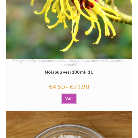
Emulgaatorid ja muud komponendid
,
Lilleveed
,
Muud komponendid
,
Vannipalli
materjalid
Nõiapuu vesi 100 ml- 1 L
€
4.50
€
21.90
–
Vali