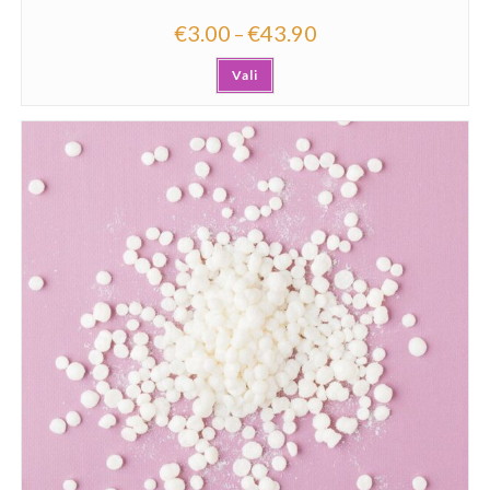
€
3.00
€
43.90
–
Vali