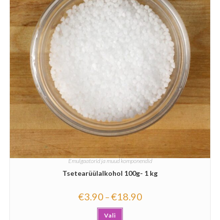
Emulgaatorid ja muud komponendid
Tsetearüülalkohol 100g- 1 kg
€
3.90
€
18.90
–
Vali