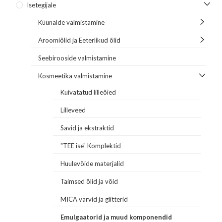
Isetegijale
Küünalde valmistamine
Aroomiõlid ja Eeterlikud õlid
Seebirooside valmistamine
Kosmeetika valmistamine
Kuivatatud lilleõied
Lilleveed
Savid ja ekstraktid
"TEE ise" Komplektid
Huulevõide materjalid
Taimsed õlid ja võid
MICA värvid ja glitterid
Emulgaatorid ja muud komponendid