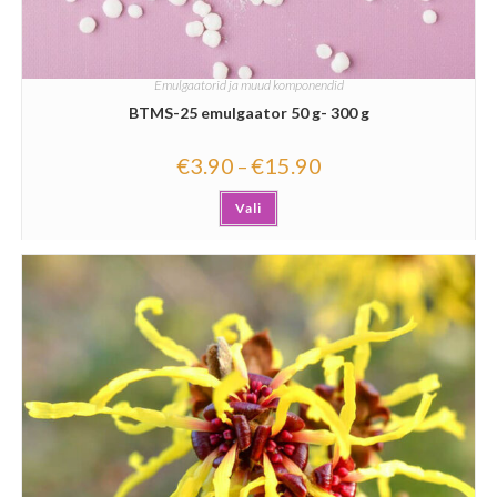
Emulgaatorid ja muud komponendid
BTMS-25 emulgaator 50 g- 300 g
€
3.90
€
15.90
–
Vali