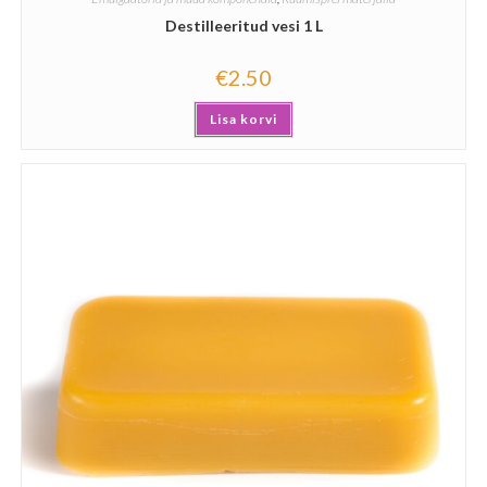
Destilleeritud vesi 1 L
€
2.50
Lisa korvi