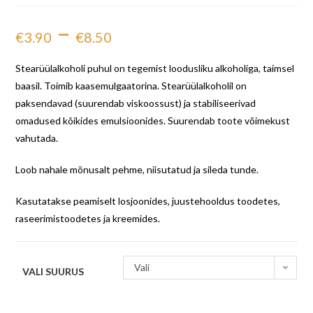
–
€
3.90
€
8.50
Stearüülalkoholi puhul on tegemist loodusliku alkoholiga, taimsel
baasil. Toimib kaasemulgaatorina. Stearüülalkoholil on
paksendavad (suurendab viskoossust) ja stabiliseerivad
omadused kõikides emulsioonides. Suurendab toote võimekust
vahutada.
Loob nahale mõnusalt pehme, niisutatud ja sileda tunde.
Kasutatakse peamiselt losjoonides, juustehooldus toodetes,
raseerimistoodetes ja kreemides.
Vali
VALI SUURUS