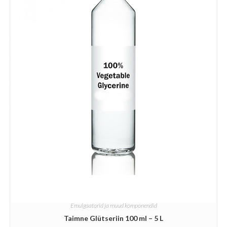
Emulgaatorid ja muud komponendid
Taimne Glütseriin 100 ml – 5 L