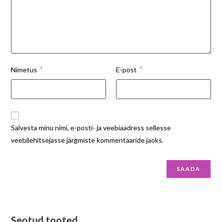
Nimetus
*
E-post
*
Salvesta minu nimi, e-posti- ja veebiaadress sellesse
veebilehitsejasse järgmiste kommentaaride jaoks.
Seotud tooted