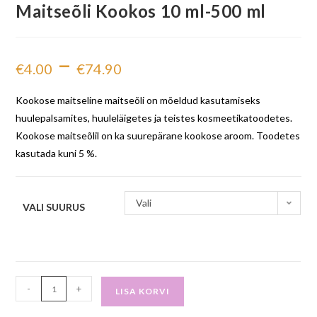
Maitseõli Kookos 10 ml-500 ml
–
€
4.00
€
74.90
Kookose maitseline maitseõli on mõeldud kasutamiseks
huulepalsamites, huuleläigetes ja teistes kosmeetikatoodetes.
Kookose maitseõlil on ka suurepärane kookose aroom. Toodetes
kasutada kuni 5 %.
Vali
VALI SUURUS
-
+
LISA KORVI