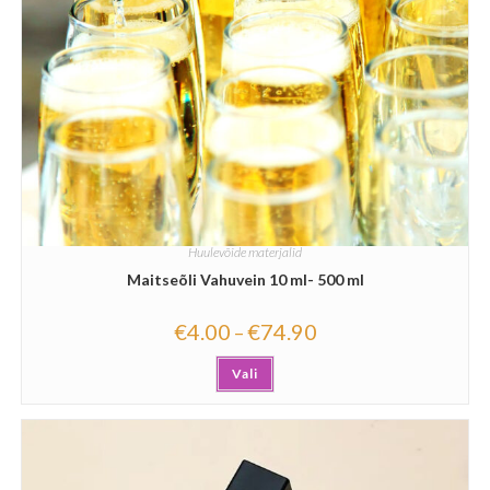
Huulevõide materjalid
Maitseõli Vahuvein 10 ml- 500 ml
€
4.00
€
74.90
–
Vali