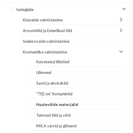
Isetegijale
Küünalde valmistamine
Aroomiõlid ja Eeterlikud õlid
Seebirooside valmistamine
Kosmeetika valmistamine
Kuivatatud lilleõied
Lilleveed
Savid ja ekstraktid
"TEE ise" Komplektid
Huulevõide materjalid
Taimsed õlid ja võid
MICA värvid ja glitterid