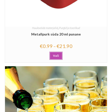
Huulevõide materjalid
,
Purgid ja toorikud
Metallpurk süda 20 ml punane
€
0.99
€
21.90
–
Vali