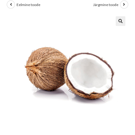
Eelmine toode
Järgmine toode