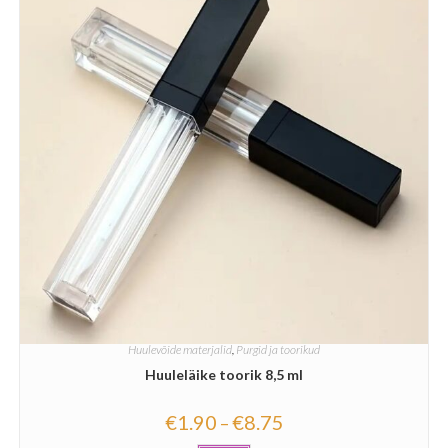
Huulevõide materjalid
,
Purgid ja toorikud
Huuleläike toorik 8,5 ml
€
1.90
€
8.75
–