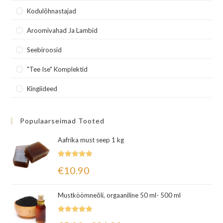
Kodulõhnastajad
Aroomivahad Ja Lambid
Seebiroosid
"Tee Ise" Komplektid
Kingiideed
Populaarseimad Tooted
Aafrika must seep 1 kg
Hinnanguga
€
10.90
5.00
/ 5
Mustköömneõli, orgaaniline 50 ml- 500 ml
Hinnanguga