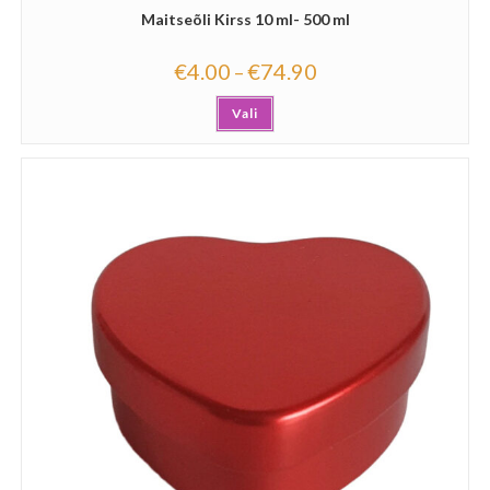
Maitseõli Kirss 10 ml- 500 ml
€
4.00
€
74.90
–
Vali