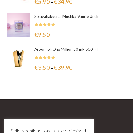
€
5.90
€
34.90
–
5.00
/ 5
Sojavahaküünal Mustika-Vanilje Unelm
Hinnanguga
€
9.50
5.00
/ 5
Aroomiõli One Million 20 ml- 500 ml
Hinnanguga
€
3.50
€
39.90
–
5.00
/ 5
Sellel veebilehel kasutatakse küpsiseid.