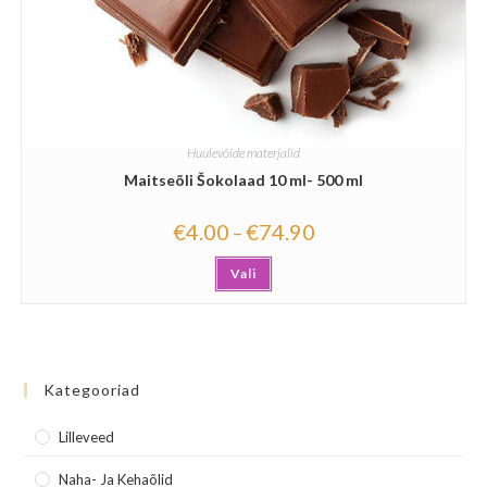
Huulevõide materjalid
Maitseõli Šokolaad 10 ml- 500 ml
€
4.00
€
74.90
–
Vali
Kategooriad
Lilleveed
Naha- Ja Kehaõlid