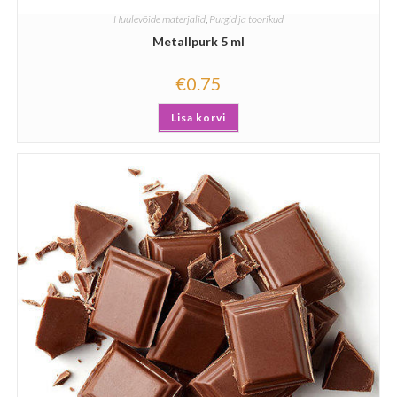
Huulevõide materjalid
,
Purgid ja toorikud
Metallpurk 5 ml
€
0.75
Lisa korvi