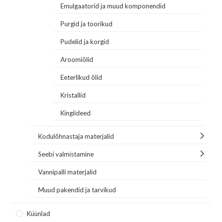
Emulgaatorid ja muud komponendid
Purgid ja toorikud
Pudelid ja korgid
Aroomiõlid
Eeterlikud õlid
Kristallid
Kingiideed
Kodulõhnastaja materjalid
Seebi valmistamine
Vannipalli materjalid
Muud pakendid ja tarvikud
Küünlad