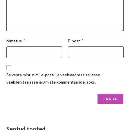
Nimetus
*
E-post
*
Salvesta minu nimi, e-posti- ja veebiaadress sellesse
veebilehitsejasse järgmiste kommentaaride jaoks.
Seotud tooted