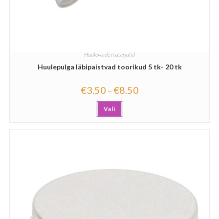
Huulevõide materjalid
Huulepulga läbipaistvad toorikud 5 tk- 20 tk
€
3.50
€
8.50
–
Vali