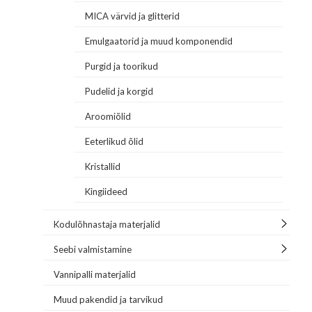
MICA värvid ja glitterid
Emulgaatorid ja muud komponendid
Purgid ja toorikud
Pudelid ja korgid
Aroomiõlid
Eeterlikud õlid
Kristallid
Kingiideed
Kodulõhnastaja materjalid
Seebi valmistamine
Vannipalli materjalid
Muud pakendid ja tarvikud