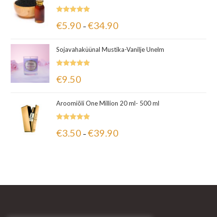
Hinnanguga
€
5.90
€
34.90
–
5.00
/ 5
Sojavahaküünal Mustika-Vanilje Unelm
Hinnanguga
€
9.50
5.00
/ 5
Aroomiõli One Million 20 ml- 500 ml
Hinnanguga
€
3.50
€
39.90
–
5.00
/ 5