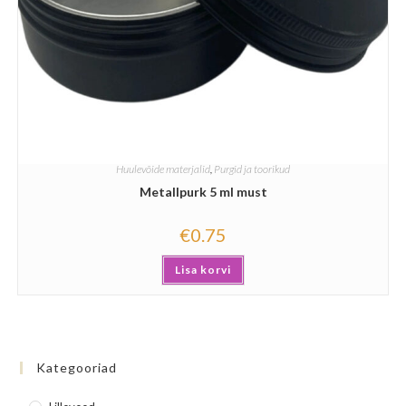
Huulevõide materjalid
,
Purgid ja toorikud
Metallpurk 5 ml must
€
0.75
Lisa korvi
Kategooriad