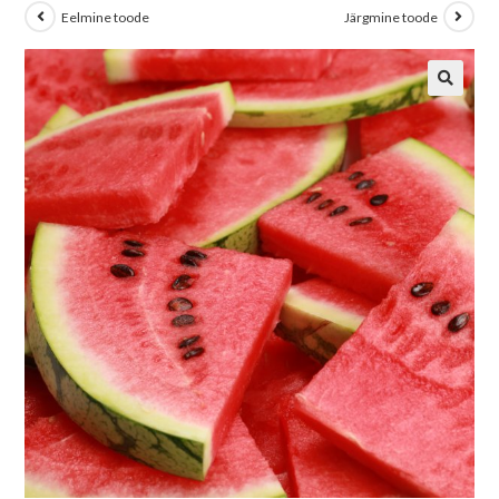
Eelmine toode
Järgmine toode