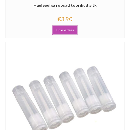
Huulepulga roosad toorikud 5 tk
€
3.90
Loe edasi