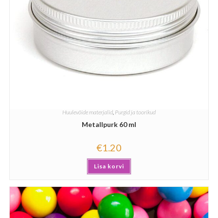
Huulevõide materjalid
,
Purgid ja toorikud
Metallpurk 60 ml
€
1.20
Lisa korvi