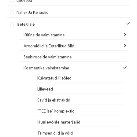
Lilleveed
Naha- Ja Kehaõlid
Isetegijale
Küünalde valmistamine
Aroomiõlid ja Eeterlikud õlid
Seebirooside valmistamine
Kosmeetika valmistamine
Kuivatatud lilleõied
Lilleveed
Savid ja ekstraktid
"TEE ise" Komplektid
Huulevõide materjalid
Taimsed õlid ja võid