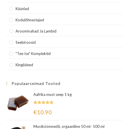
Küünlad
Kodulõhnastajad
Aroomivahad Ja Lambid
Seebiroosid
"Tee Ise" Komplektid
Kingiideed
Populaarseimad Tooted
Aafrika must seep 1 kg
Hinnanguga
€
10.90
5.00
/ 5
Mustköömneõli, orgaaniline 50 ml- 500 ml