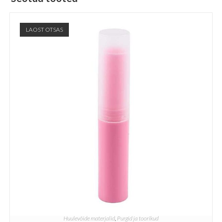
LAOST OTSAS
Huulevõide materjalid
,
Purgid ja toorikud