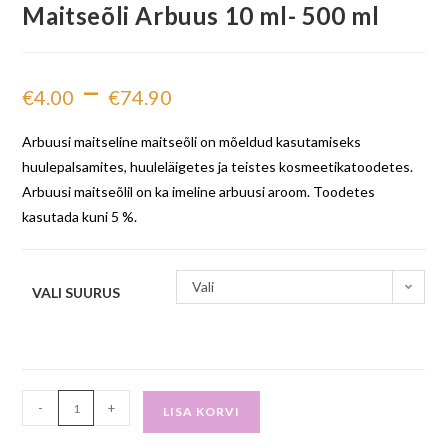
Maitseõli Arbuus 10 ml- 500 ml
–
€
4.00
€
74.90
Arbuusi maitseline maitseõli on mõeldud kasutamiseks
huulepalsamites, huuleläigetes ja teistes kosmeetikatoodetes.
Arbuusi maitseõlil on ka imeline arbuusi aroom. Toodetes
kasutada kuni 5 %.
Vali
VALI SUURUS
-
+
LISA KORVI