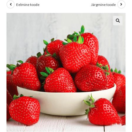
Eelmine toode
Järgmine toode