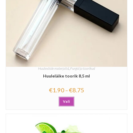
Huulevõide materjalid
,
Purgid ja toorikud
Huuleläike toorik 8,5 ml
€
1.90
€
8.75
–
Vali