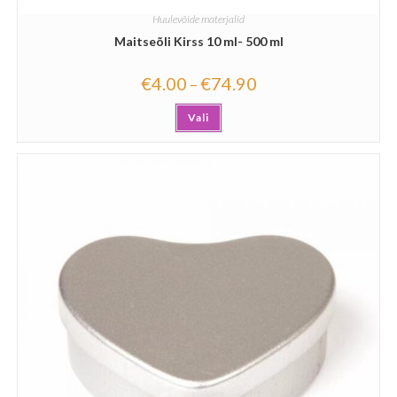
Huulevõide materjalid
Maitseõli Kirss 10 ml- 500 ml
€
4.00
€
74.90
–
Vali