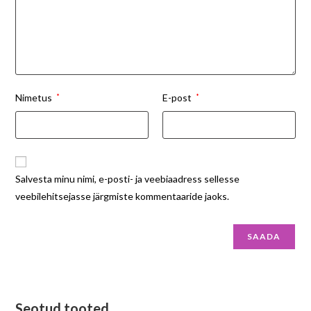
Nimetus
*
E-post
*
Salvesta minu nimi, e-posti- ja veebiaadress sellesse
veebilehitsejasse järgmiste kommentaaride jaoks.
Seotud tooted