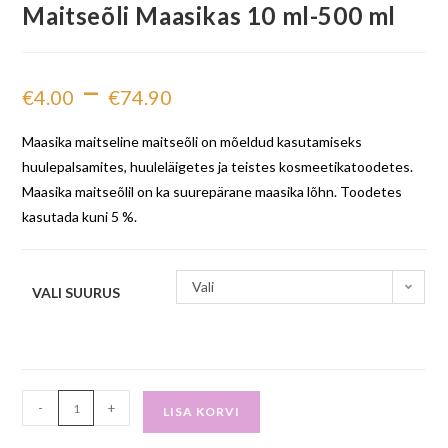
Maitseõli Maasikas 10 ml-500 ml
–
€
4.00
€
74.90
Maasika maitseline maitseõli on mõeldud kasutamiseks
huulepalsamites, huuleläigetes ja teistes kosmeetikatoodetes.
Maasika maitseõlil on ka suurepärane maasika lõhn. Toodetes
kasutada kuni 5 %.
Vali
VALI SUURUS
-
+
LISA KORVI