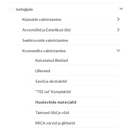
Isetegijale
Küünalde valmistamine
Aroomiõlid ja Eeterlikud õlid
Seebirooside valmistamine
Kosmeetika valmistamine
Kuivatatud lilleõied
Lilleveed
Savid ja ekstraktid
"TEE ise" Komplektid
Huulevõide materjalid
Taimsed õlid ja võid
MICA värvid ja glitterid