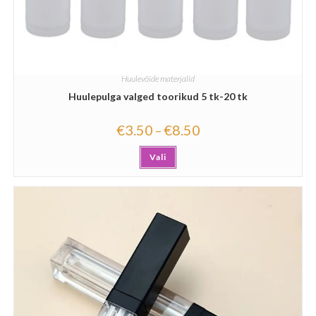
Huulevõide materjalid
Huulepulga valged toorikud 5 tk-20 tk
€
3.50
€
8.50
–
Vali