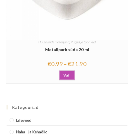
Huulevõide materjalid
,
Purgid ja toorikud
Metallpurk süda 20 ml
€
0.99
€
21.90
–
Vali
Kategooriad
Lilleveed
Naha- Ja Kehaõlid