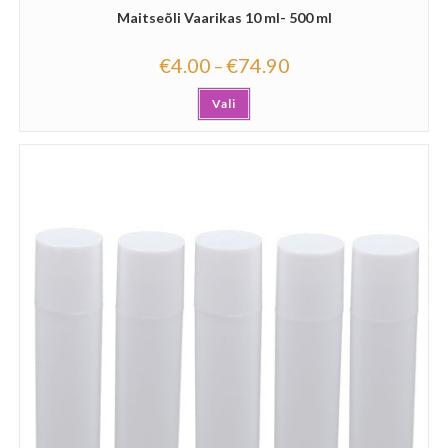
Maitseõli Vaarikas 10 ml- 500 ml
€
4.00
€
74.90
–
Vali