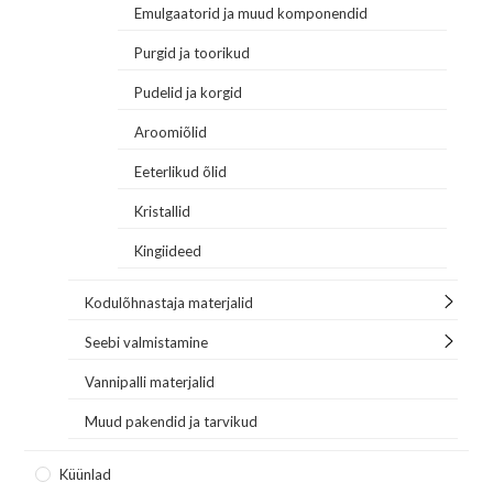
Emulgaatorid ja muud komponendid
Purgid ja toorikud
Pudelid ja korgid
Aroomiõlid
Eeterlikud õlid
Kristallid
Kingiideed
Kodulõhnastaja materjalid
Seebi valmistamine
Vannipalli materjalid
Muud pakendid ja tarvikud
Küünlad