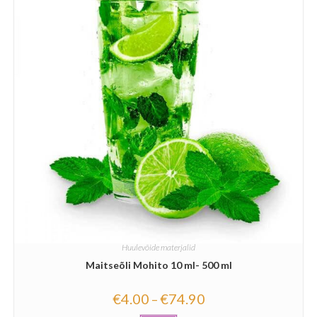
Huulevõide materjalid
Maitseõli Mohito 10 ml- 500 ml
€
4.00
€
74.90
–