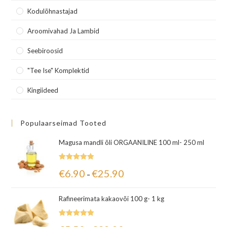
Kodulõhnastajad
Aroomivahad Ja Lambid
Seebiroosid
"Tee Ise" Komplektid
Kingiideed
Populaarseimad Tooted
Magusa mandli õli ORGAANILINE 100 ml- 250 ml
Hinnanguga
€
6.90
€
25.90
–
5.00
/ 5
Rafineerimata kakaovõi 100 g- 1 kg
Hinnanguga