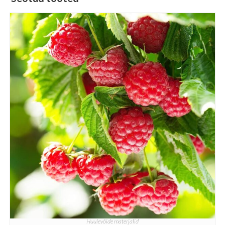
Huulevõide materjalid