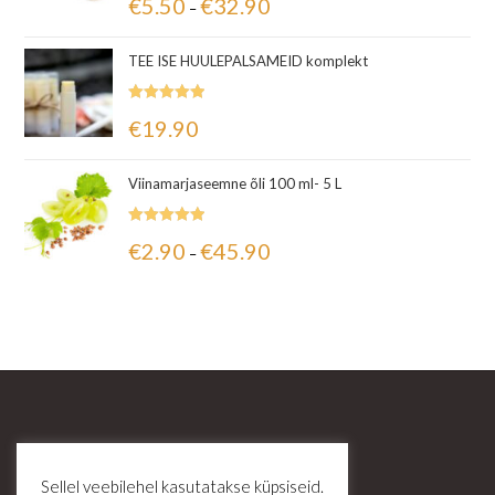
€
5.50
€
32.90
–
5.00
/ 5
TEE ISE HUULEPALSAMEID komplekt
Hinnanguga
€
19.90
5.00
/ 5
Viinamarjaseemne õli 100 ml- 5 L
Hinnanguga
€
2.90
€
45.90
–
5.00
/ 5
Sellel veebilehel kasutatakse küpsiseid.