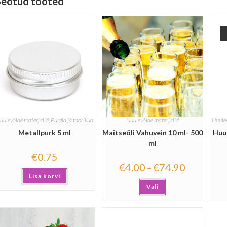
Seotud tooted
uulevõide materjalid
,
Purgid ja toorikud
Huulevõide materjalid
Huulev
Metallpurk 5 ml
Maitseõli Vahuvein 10 ml- 500
Huu
ml
€
0.75
€
4.00
€
74.90
–
Lisa korvi
Vali