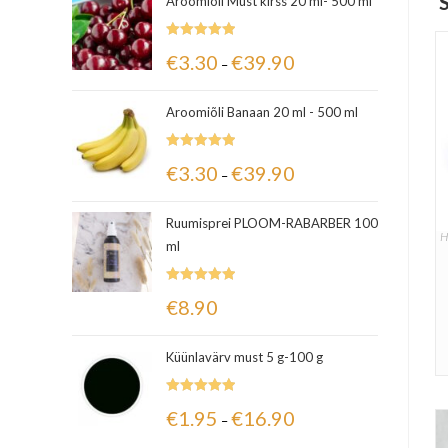
Aroomiõli Must kirss 20 ml- 500 ml
Hinnanguga
€
3.30
€
39.90
–
5.00
/ 5
Aroomiõli Banaan 20 ml - 500 ml
Hinnanguga
€
3.30
€
39.90
–
5.00
/ 5
Ruumisprei PLOOM-RABARBER 100
H
ml
Hinnanguga
€
8.90
5.00
/ 5
Küünlavärv must 5 g-100 g
Hinnanguga
€
1.95
€
16.90
–
5.00
/ 5