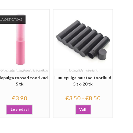
LAOST OTSAS
õide materjalid
,
Purgid ja toorikud
Huulevõide materjalid
lepulga roosad toorikud
Huulepulga mustad toorikud
5 tk
5 tk-20 tk
€
3.90
€
3.50
€
8.50
–
Loe edasi
Vali