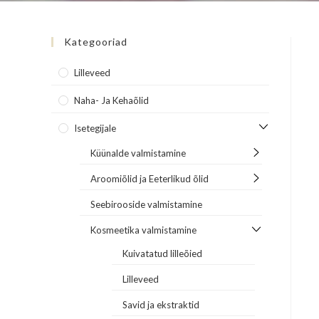
Kategooriad
Lilleveed
Naha- Ja Kehaõlid
Isetegijale
Küünalde valmistamine
Aroomiõlid ja Eeterlikud õlid
Seebirooside valmistamine
Kosmeetika valmistamine
Kuivatatud lilleõied
Lilleveed
Savid ja ekstraktid