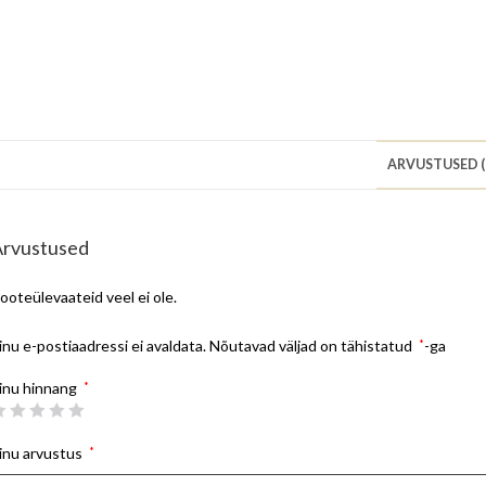
ARVUSTUSED (
Arvustused
ooteülevaateid veel ei ole.
inu e-postiaadressi ei avaldata.
Nõutavad väljad on tähistatud
*
-ga
inu hinnang
*
inu arvustus
*