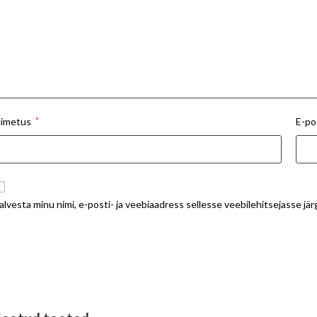
imetus
*
E-po
alvesta minu nimi, e-posti- ja veebiaadress sellesse veebilehitsejasse j