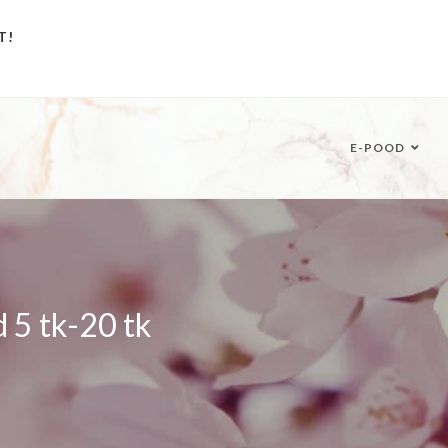
T!
E-POOD
 5 tk-20 tk