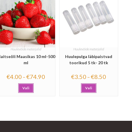
Huulevõide materjalid
Huulevõide materjalid
aitseõli Maasikas 10 ml-500
Huulepulga läbipaistvad
ml
toorikud 5 tk- 20 tk
€
4.00
€
74.90
€
3.50
€
8.50
–
–
Vali
Vali