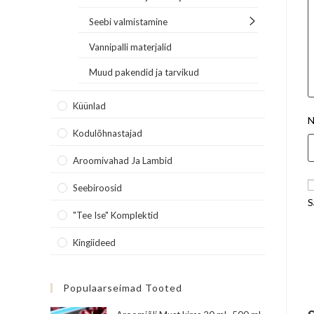
Seebi valmistamine
Vannipalli materjalid
Muud pakendid ja tarvikud
Küünlad
N
Kodulõhnastajad
Aroomivahad Ja Lambid
Seebiroosid
S
"Tee Ise" Komplektid
Kingiideed
Populaarseimad Tooted