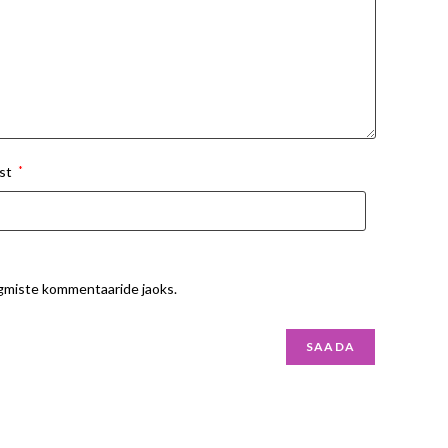
st
*
ärgmiste kommentaaride jaoks.