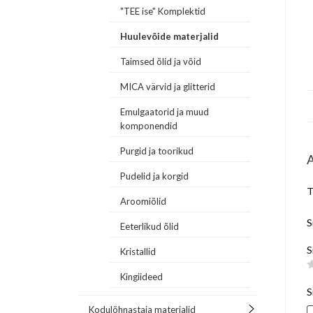
"TEE ise" Komplektid
Huulevõide materjalid
Taimsed õlid ja võid
MICA värvid ja glitterid
Emulgaatorid ja muud
komponendid
Purgid ja toorikud
Pudelid ja korgid
T
Aroomiõlid
S
Eeterlikud õlid
S
Kristallid
Kingiideed
S
Kodulõhnastaja materjalid