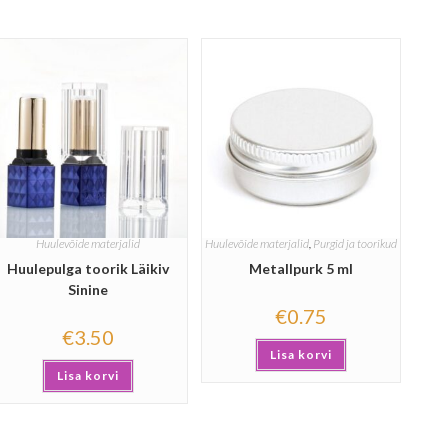
Huulevõide materjalid
Huulevõide materjalid
,
Purgid ja toorikud
Huulepulga toorik Läikiv
Metallpurk 5 ml
Sinine
€
0.75
€
3.50
Lisa korvi
Lisa korvi