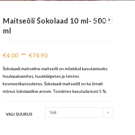
Maitseõli Šokolaad 10 ml- 500
ml
–
€
4.00
€
74.90
Šokolaadi maitseline maitseõli on mõeldud kasutamiseks
huulepalsamites, huuleläigetes ja teistes
kosmeetikatoodetes. Šokolaadi maitseõlil on ka õrnalt
mõnus šokolaadine aroom. Toodetes kasutada kuni 5 %.
Vali
VALI SUURUS