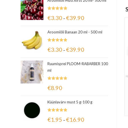
Aroomiõli Must kirss 20 ml- 500 ml
Hinnanguga
€
3.30
€
39.90
–
5.00
/ 5
Aroomiõli Banaan 20 ml - 500 ml
Hinnanguga
€
3.30
€
39.90
–
5.00
/ 5
Ruumisprei PLOOM-RABARBER 100
ml
H
Hinnanguga
€
8.90
5.00
/ 5
Küünlavärv must 5 g-100 g
Hinnanguga
€
1.95
€
16.90
–
5.00
/ 5