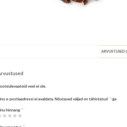
ARVUSTUSED (
Arvustused
ooteülevaateid veel ei ole.
inu e-postiaadressi ei avaldata.
Nõutavad väljad on tähistatud
*
-ga
inu hinnang
*
inu arvustus
*