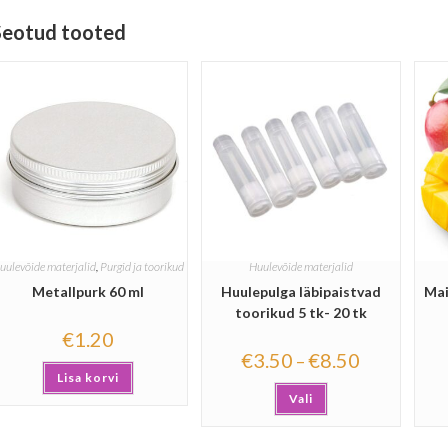
Seotud tooted
uulevõide materjalid
,
Purgid ja toorikud
Huulevõide materjalid
Metallpurk 60 ml
Huulepulga läbipaistvad
Mai
toorikud 5 tk- 20 tk
€
1.20
€
3.50
€
8.50
–
Lisa korvi
Vali