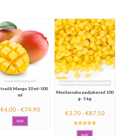
Huulevõide materjalid
Emulgaatorid ja muud komponendid
,
Huulevõide materjalid
,
Küünlavahad
tseõli Mango 10 ml-500
Mesilasvaha padjakesed 100
ml
g- 5 kg
€
4.00
€
74.90
–
€
3.70
€
87.50
–
Vali
Hinnanguga
Vali
5.00
/ 5