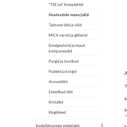
"TEE ise" Komplektid
Huulevõide materjalid
Taimsed õlid ja võid
MICA värvid ja glitterid
Emulgaatorid ja muud
komponendid
Purgid ja toorikud
Pudelid ja korgid
Aroomiõlid
T
Eeterlikud õlid
S
Kristallid
S
Kingiideed
Kodulõhnastaja materjalid
S