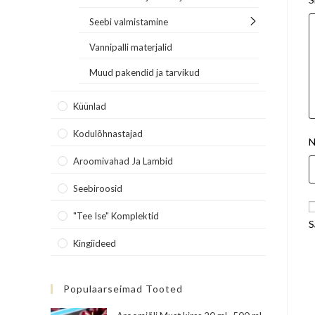
Seebi valmistamine
Vannipalli materjalid
Muud pakendid ja tarvikud
Küünlad
Kodulõhnastajad
N
Aroomivahad Ja Lambid
Seebiroosid
"Tee Ise" Komplektid
S
Kingiideed
Populaarseimad Tooted