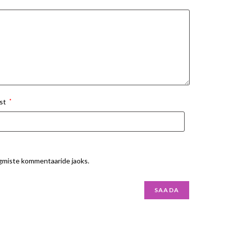
st
*
ärgmiste kommentaaride jaoks.