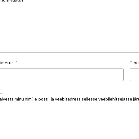
imetus
*
E-po
alvesta minu nimi, e-posti- ja veebiaadress sellesse veebilehitsejasse j