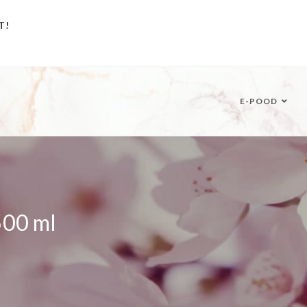
T!
E-POOD
500 ml