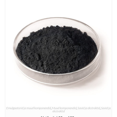
Emulgaatorid ja muud komponendid
,
Muud komponendid
,
Savid ja ekstraktid
,
Savid ja
ekstraktid