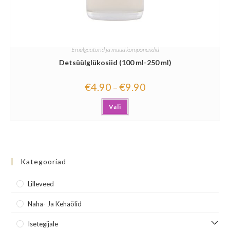
Emulgaatorid ja muud komponendid
Detsüülglükosiid (100 ml-250 ml)
€
4.90
€
9.90
–
Vali
Kategooriad
Lilleveed
Naha- Ja Kehaõlid
Isetegijale