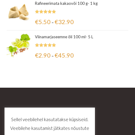
Rafineerimata kakaovõi 100 g- 1 kg
Hinnanguga
€
5.50
€
32.90
–
5.00
/ 5
Viinamarjaseemne õli 100 ml- 5 L
Hinnanguga
€
2.90
€
45.90
–
5.00
/ 5
Sellel veebilehel kasutatakse küpsiseid.
Veebilehe kasutamist jätkates nõustute