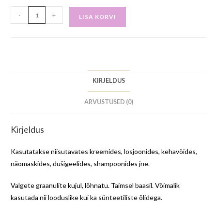
-
+
LISA KORVI
KIRJELDUS
ARVUSTUSED (0)
Kirjeldus
Kasutatakse niisutavates kreemides, losjoonides, kehavõides,
näomaskides, dušigeelides, shampoonides jne.
Valgete graanulite kujul, lõhnatu. Taimsel baasil. Võimalik
kasutada nii looduslike kui ka sünteetiliste õlidega.