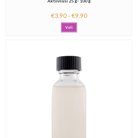
Aktiivsüsi 25 g- 100 g
€
3.90
€
9.90
–
Vali