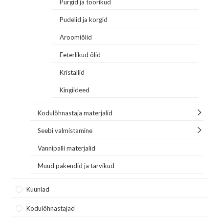
Purgid ja toorikud
Pudelid ja korgid
Aroomiõlid
Eeterlikud õlid
Kristallid
Kingiideed
Kodulõhnastaja materjalid
Seebi valmistamine
Vannipalli materjalid
Muud pakendid ja tarvikud
Küünlad
Kodulõhnastajad