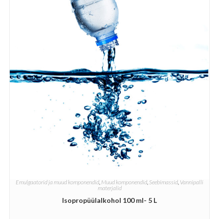
Emulgaatorid ja muud komponendid
,
Muud komponendid
,
Seebimassid
,
Vannipalli
materjalid
Isopropüülalkohol 100 ml- 5 L