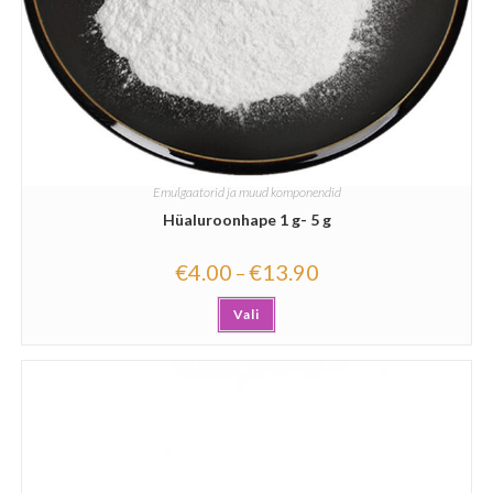
Emulgaatorid ja muud komponendid
Hüaluroonhape 1 g- 5 g
€
4.00
€
13.90
–
Vali