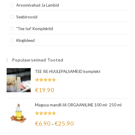
Aroomivahad Ja Lambid
Seebiroosid
"Tee Ise" Komplektid
Kingiideed
Populaarseimad Tooted
TEE ISE HUULEPALSAMEID komplekt
Hinnanguga
€
19.90
5.00
/ 5
Magusa mandli õli ORGAANILINE 100 ml- 250 ml
Hinnanguga
€
6.90
€
25.90
–
5.00
/ 5