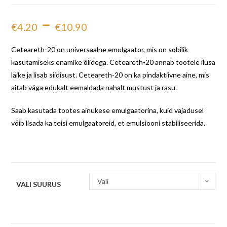
–
€
4.20
€
10.90
Ceteareth-20 on universaalne emulgaator, mis on sobilik
kasutamiseks enamike õlidega. Ceteareth-20 annab tootele ilusa
läike ja lisab siidisust. Ceteareth-20 on ka pindaktiivne aine, mis
aitab väga edukalt eemaldada nahalt mustust ja rasu.
Saab kasutada tootes ainukese emulgaatorina, kuid vajadusel
võib lisada ka teisi emulgaatoreid, et emulsiooni stabiliseerida.
Vali
VALI SUURUS