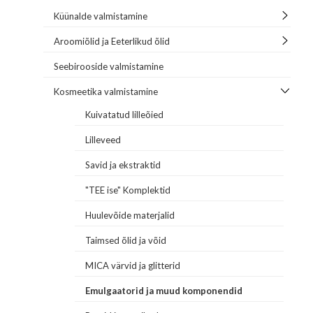
Küünalde valmistamine
Aroomiõlid ja Eeterlikud õlid
Seebirooside valmistamine
Kosmeetika valmistamine
Kuivatatud lilleõied
Lilleveed
Savid ja ekstraktid
"TEE ise" Komplektid
Huulevõide materjalid
Taimsed õlid ja võid
MICA värvid ja glitterid
Emulgaatorid ja muud komponendid