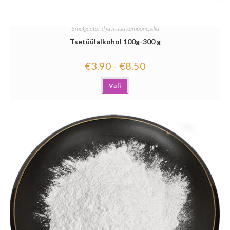
Emulgaatorid ja muud komponendid
Tsetüülalkohol 100g-300 g
€
3.90
€
8.50
–
Vali