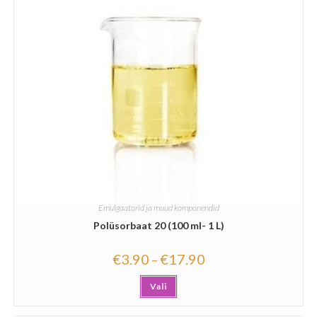
Emulgaatorid ja muud komponendid
Polüsorbaat 20 (100 ml- 1 L)
€
3.90
€
17.90
–
Vali