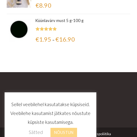
Hinnanguga
€
8.90
5.00
/ 5
Küünlavärv must 5 g-100 g
Hinnanguga
€
1.95
€
16.90
–
5.00
/ 5
Sellel veebilehel kasutatakse küpsiseid.
Veebilehe kasutamist jätkates nõustute
küpsiste kasutamisega.
Sätted
NÕUSTUN
Kontakt
Tellimustingimused
Privaatsuspoliitika