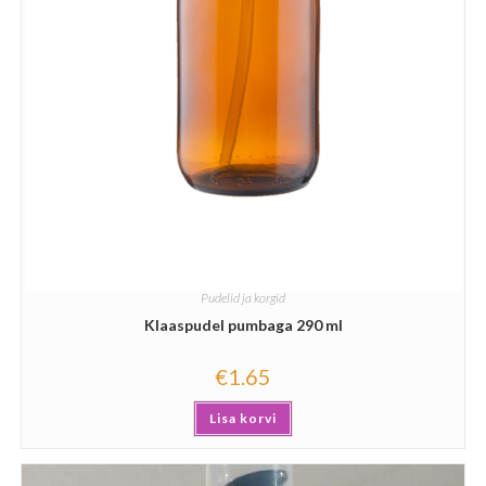
Pudelid ja korgid
Klaaspudel pumbaga 290 ml
€
1.65
Lisa korvi