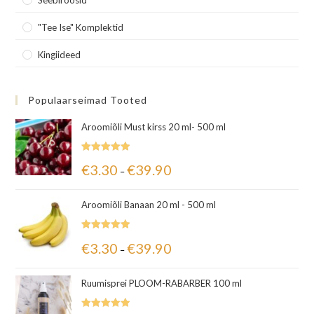
Seebiroosid
"Tee Ise" Komplektid
Kingiideed
Populaarseimad Tooted
Aroomiõli Must kirss 20 ml- 500 ml
Hinnanguga
€
3.30
€
39.90
–
5.00
/ 5
Aroomiõli Banaan 20 ml - 500 ml
Hinnanguga
€
3.30
€
39.90
–
5.00
/ 5
Ruumisprei PLOOM-RABARBER 100 ml