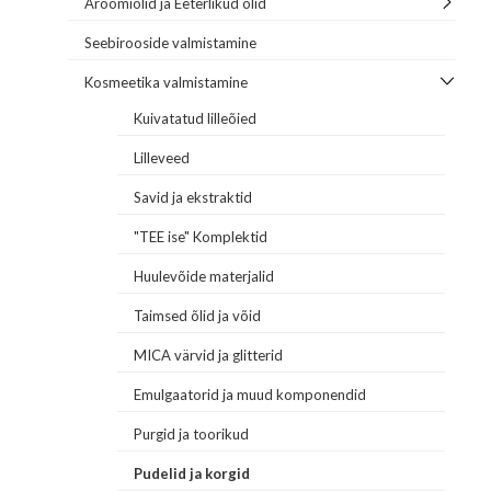
Aroomiõlid ja Eeterlikud õlid
Seebirooside valmistamine
Kosmeetika valmistamine
Kuivatatud lilleõied
Lilleveed
Savid ja ekstraktid
"TEE ise" Komplektid
Huulevõide materjalid
Taimsed õlid ja võid
MICA värvid ja glitterid
Emulgaatorid ja muud komponendid
Purgid ja toorikud
Pudelid ja korgid