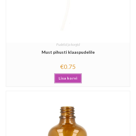
Pudelid ja korgid
Must pihusti klaaspudelile
€
0.75
Lisa korvi