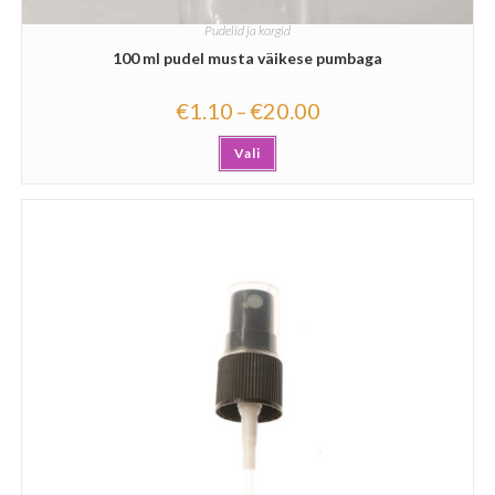
Pudelid ja korgid
100 ml pudel musta väikese pumbaga
€
1.10
€
20.00
–
Vali