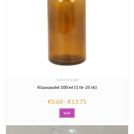
Pudelid ja korgid
Klaaspudel 100 ml (1 tk-25 tk)
€
0.60
€
13.75
–
Vali