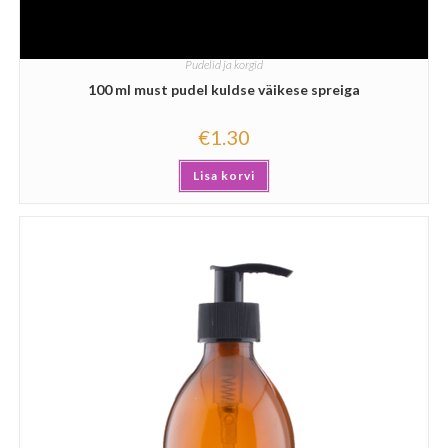
Pudelid ja korgid
100 ml must pudel kuldse väikese spreiga
€
1.30
Lisa korvi