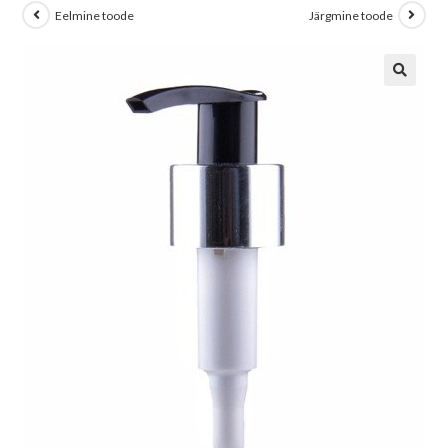
Eelmine toode
Järgmine toode