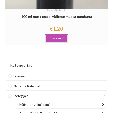
Pudelid ja korgid
100 ml must pudel väikese musta pumbaga
€
1.20
Lisa korvi
Kategooriad
Lilleveed
Naha- Ja Kehaõlid
Isetegijale
Küünalde valmistamine