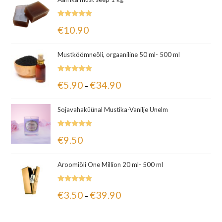
Hinnanguga
€
10.90
5.00
/ 5
Mustköömneõli, orgaaniline 50 ml- 500 ml
Hinnanguga
€
5.90
€
34.90
–
5.00
/ 5
Sojavahaküünal Mustika-Vanilje Unelm
Hinnanguga
€
9.50
5.00
/ 5
Aroomiõli One Million 20 ml- 500 ml
Hinnanguga
€
3.50
€
39.90
–
5.00
/ 5