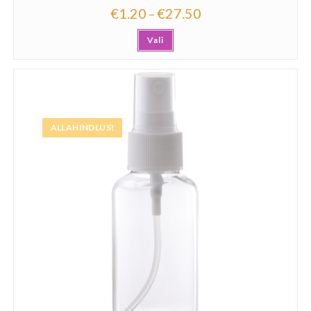
€
1.20
€
27.50
–
Vali
ALLAHINDLUS!