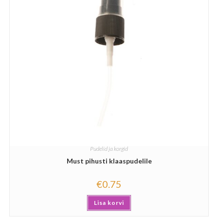
Pudelid ja korgid
Must pihusti klaaspudelile
€
0.75
Lisa korvi