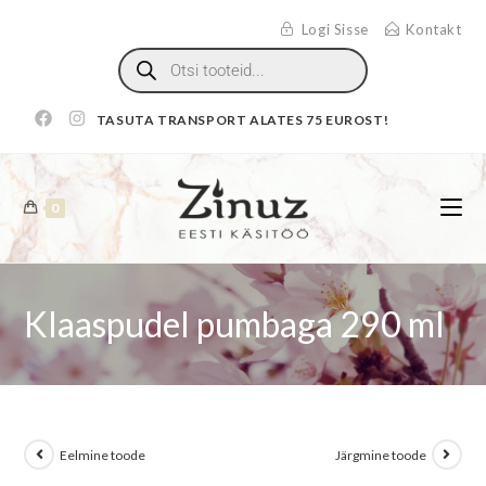
Logi Sisse
Kontakt
TASUTA TRANSPORT ALATES 75 EUROST!
0
Klaaspudel pumbaga 290 ml
Eelmine toode
Järgmine toode