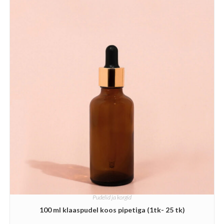
Pudelid ja korgid
100 ml klaaspudel koos pipetiga (1tk- 25 tk)