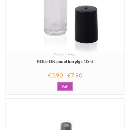
Pudelid ja korgid
ROLL-ON pudel korgiga 10ml
€
0.90
€
7.90
–
Vali