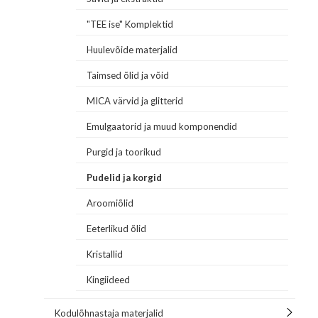
"TEE ise" Komplektid
Huulevõide materjalid
Taimsed õlid ja võid
MICA värvid ja glitterid
Emulgaatorid ja muud komponendid
Purgid ja toorikud
Pudelid ja korgid
Aroomiõlid
Eeterlikud õlid
Kristallid
Kingiideed
Kodulõhnastaja materjalid