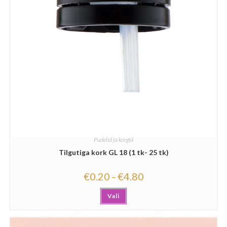
Pudelid ja korgid
Tilgutiga kork GL 18 (1 tk- 25 tk)
€
0.20
€
4.80
–
Vali