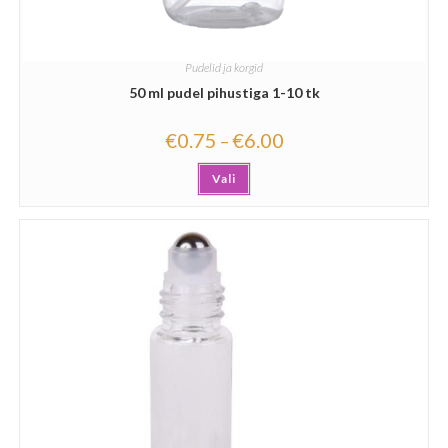
Pudelid ja korgid
50 ml pudel pihustiga 1-10 tk
€
0.75
€
6.00
–
Vali