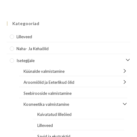
Kategooriad
Lilleveed
Naha- Ja Kehaõlid
Isetegijale
Küünalde valmistamine
Aroomiõlid ja Eeterlikud õlid
Seebirooside valmistamine
Kosmeetika valmistamine
Kuivatatud lilleõied
Lilleveed
Savid ja ekstraktid