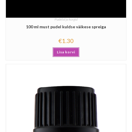
Pudelid ja korgid
100 ml must pudel kuldse väikese spreiga
€
1.30
Lisa korvi