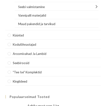
Seebi valmistamine
Vannipalli materjalid
Muud pakendid ja tarvikud
Küünlad
Kodulõhnastajad
Aroomivahad Ja Lambid
Seebiroosid
"Tee Ise" Komplektid
Kingiideed
Populaarseimad Tooted
Aafrika must seep 1 kg