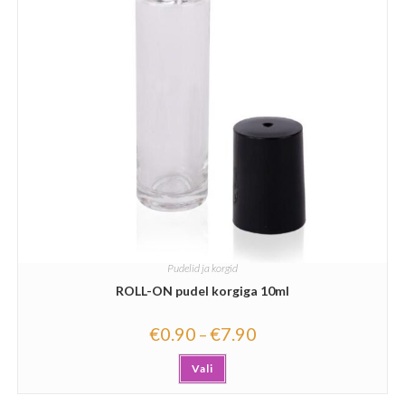
Pudelid ja korgid
ROLL-ON pudel korgiga 10ml
€
0.90
€
7.90
–
Vali