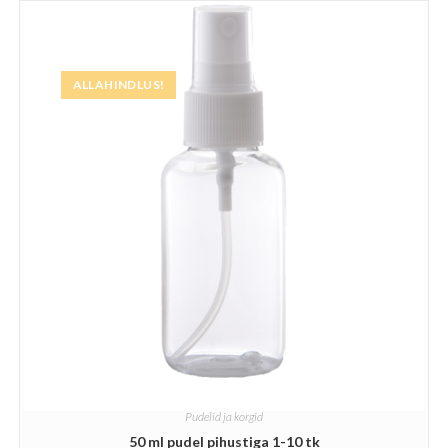
ALLAHINDLUS!
Pudelid ja korgid
50 ml pudel pihustiga 1-10 tk