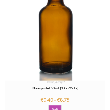
Pudelid ja korgid
Klaaspudel 50 ml (1 tk-25 tk)
€
0.40
€
8.75
–
Vali