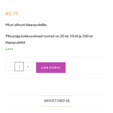
€
0.75
Must pihusti klaaspudelile.
Pihustiga kokkusobivad tooted on 20 ml, 50 ml ja 100 ml
klaaspudelid.
Laos
-
+
LISA KORVI
ARVUSTUSED (0)