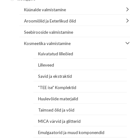
Küünalde valmistamine
Aroomiõlid ja Eeterlikud õlid
Seebirooside valmistamine
Kosmeetika valmistamine
Kuivatatud lilleõied
Lilleveed
Savid ja ekstraktid
"TEE ise" Komplektid
Huulevõide materjalid
Taimsed õlid ja võid
MICA värvid ja glitterid
Emulgaatorid ja muud komponendid