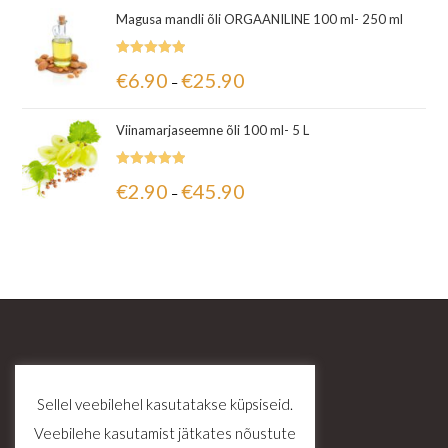
Magusa mandli õli ORGAANILINE 100 ml- 250 ml
Hinnanguga
€
6.90
€
25.90
–
5.00
/ 5
Viinamarjaseemne õli 100 ml- 5 L
Hinnanguga
€
2.90
€
45.90
–
5.00
/ 5
Sellel veebilehel kasutatakse küpsiseid.
Veebilehe kasutamist jätkates nõustute