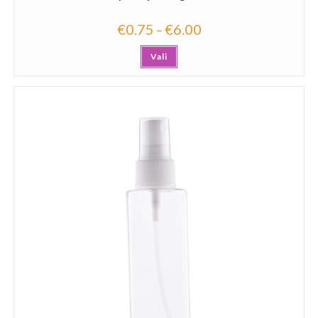
€
0.75
€
6.00
–
Vali