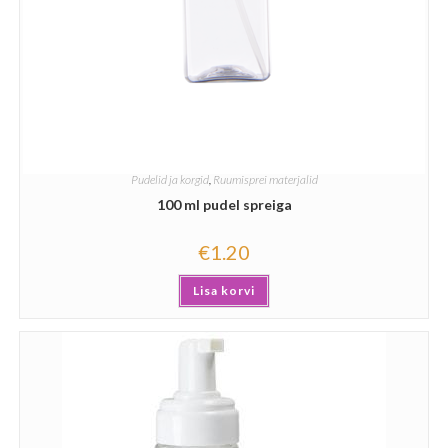
Pudelid ja korgid
,
Ruumisprei materjalid
100 ml pudel spreiga
€
1.20
Lisa korvi