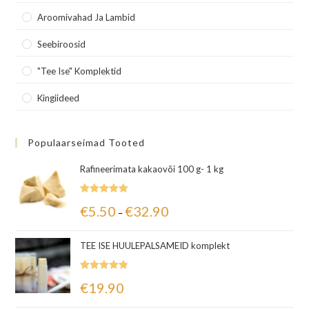
Aroomivahad Ja Lambid
Seebiroosid
"Tee Ise" Komplektid
Kingiideed
Populaarseimad Tooted
Rafineerimata kakaovõi 100 g- 1 kg
Hinnanguga
€
5.50
€
32.90
–
5.00
/ 5
TEE ISE HUULEPALSAMEID komplekt
Hinnanguga
€
19.90
5.00
/ 5