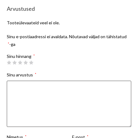
Arvustused
Tooteülevaateid veel ei ole.
Sinu e-postiaadressi ei avaldata.
Nõutavad väljad on tähistatud
*
-ga
Sinu hinnang
*
Sinu arvustus
*
Nimetus
*
E-post
*