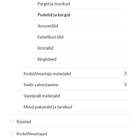
Purgid ja toorikud
Pudelid ja korgid
Aroomiõlid
Eeterlikud õlid
Kristallid
Kingiideed
Kodulõhnastaja materjalid
Seebi valmistamine
Vannipalli materjalid
Muud pakendid ja tarvikud
Küünlad
Kodulõhnastajad