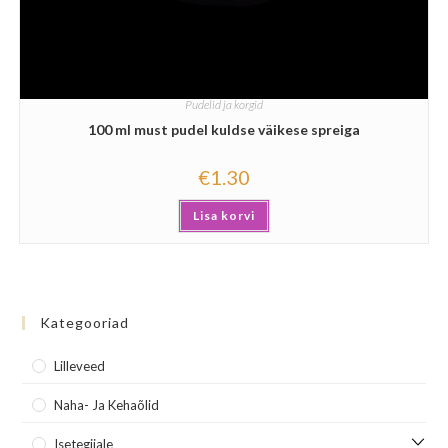
Pudelid ja korgid
100 ml must pudel kuldse väikese spreiga
€
1.30
Lisa korvi
Kategooriad
Lilleveed
Naha- Ja Kehaõlid
Isetegijale