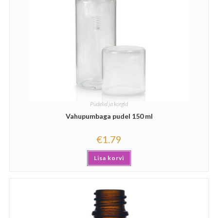
Pudelid ja korgid
Vahupumbaga pudel 150 ml
€
1.79
Lisa korvi