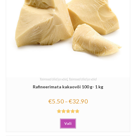
Taimsed õlid ja võid
,
Taimsed õlid ja võid
Rafineerimata kakaovõi 100 g- 1 kg
€
5.50
€
32.90
–
Hinnanguga
Vali
5.00
/ 5