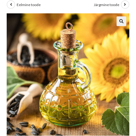
Eelmine toode
Järgmine toode