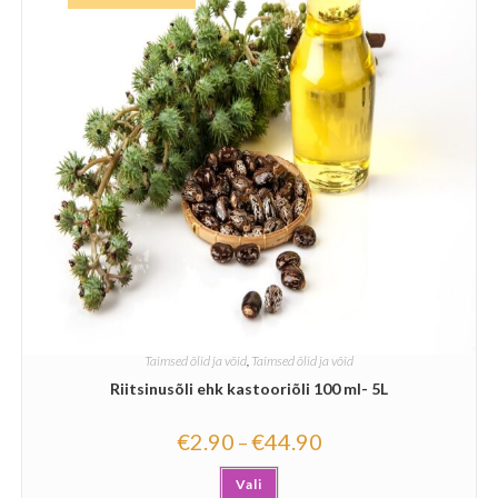
Taimsed õlid ja võid
,
Taimsed õlid ja võid
Riitsinusõli ehk kastooriõli 100 ml- 5L
€
2.90
€
44.90
–
Vali