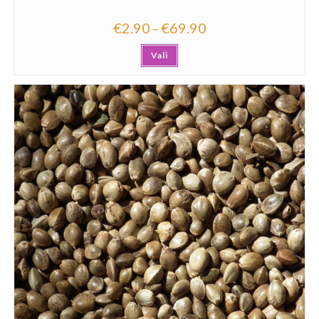
€
2.90
€
69.90
–
Vali