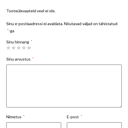
Tooteülevaateid veel ei ole.
Sinu e-postiaadressi ei avaldata.
Nõutavad väljad on tähistatud
*
-ga
Sinu hinnang
*
Sinu arvustus
*
Nimetus
*
E-post
*