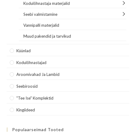
Kodulõhnastaja materjalid
Seebi valmistamine
Vannipalli materjalid
Muud pakendid ja tarvikud
Küünlad
Kodulõhnastajad
Aroomivahad Ja Lambid
Seebiroosid
"Tee Ise" Komplektid
Kingiideed
Populaarseimad Tooted