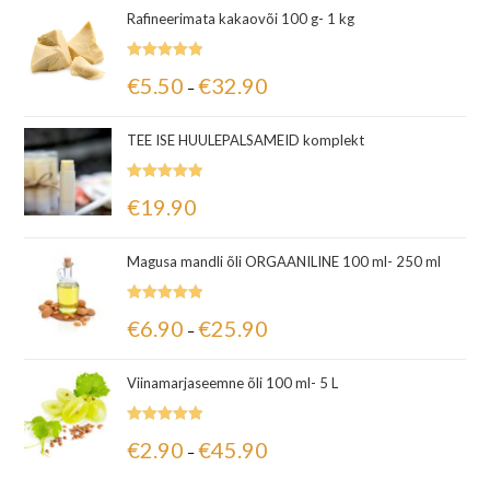
Rafineerimata kakaovõi 100 g- 1 kg
Hinnanguga
€
5.50
€
32.90
–
5.00
/ 5
TEE ISE HUULEPALSAMEID komplekt
Hinnanguga
€
19.90
5.00
/ 5
Magusa mandli õli ORGAANILINE 100 ml- 250 ml
Hinnanguga
€
6.90
€
25.90
–
5.00
/ 5
Viinamarjaseemne õli 100 ml- 5 L
Hinnanguga
€
2.90
€
45.90
–
5.00
/ 5