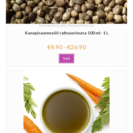
Taimsed õlid ja võid
,
Taimsed õlid ja võid
Kanepiseemneõli rafineerimata 100 ml- 1 L
€
4.90
€
26.90
–
Vali