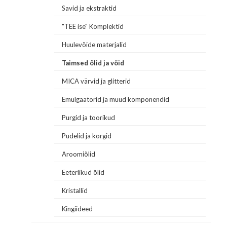
Savid ja ekstraktid
"TEE ise" Komplektid
Huulevõide materjalid
Taimsed õlid ja võid
MICA värvid ja glitterid
Emulgaatorid ja muud komponendid
Purgid ja toorikud
Pudelid ja korgid
Aroomiõlid
Eeterlikud õlid
Kristallid
Kingiideed