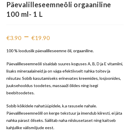
Päevalilleseemneõli orgaaniline
100 ml- 1 L
–
€
3.90
€
19.90
100 % looduslik päevalilleseemne õli, orgaaniline.
Päevalilleseemneõli sisaldab suures koguses A, B, D ja E vitamiini,
lisaks mineraalaineid ja on väga efektiivselt nahka toitev ja
niisutav. Sobib kasutamiseks erinevates kreemides, losjoonides,
juuksehooldus toodetes, massaaži õlides ning isegi
beebitoodetes.
Sobib kõikidele nahatüüpidele, k.a rasusele nahale.
Päevalilleseemneõlil on kerge tekstuur ja imendub kiiresti, ei jäta
nahka pärast õliseks. Säilitab naha niiskusetaset ning kaitseb
kahjulike välismõjude eest.