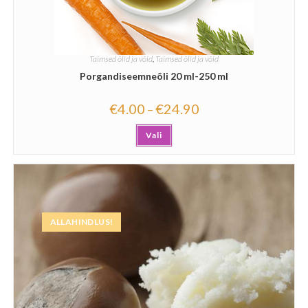
Taimsed õlid ja võid
,
Taimsed õlid ja võid
Porgandiseemneõli 20 ml-250 ml
€
4.00
€
24.90
–
Vali
ALLAHINDLUS!