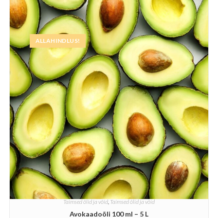
ALLAHINDLUS!
Taimsed õlid ja võid
,
Taimsed õlid ja võid
Avokaadoõli 100 ml – 5 L