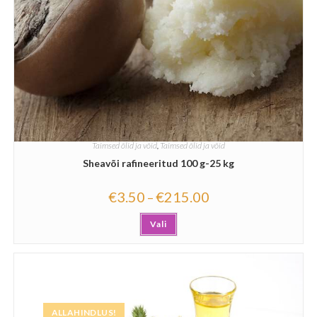
Taimsed õlid ja võid
,
Taimsed õlid ja võid
Sheavõi rafineeritud 100 g-25 kg
€
3.50
€
215.00
–
Vali
ALLAHINDLUS!