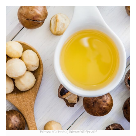
Taimsed õlid ja võid
,
Taimsed õlid ja võid