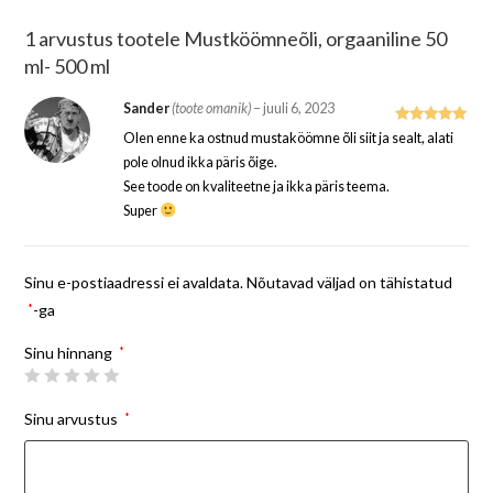
1 arvustus tootele
Mustköömneõli, orgaaniline 50
ml- 500 ml
Sander
(toote omanik)
–
juuli 6, 2023
Hinnangug
Olen enne ka ostnud mustaköömne õli siit ja sealt, alati
a
5
/ 5
pole olnud ikka päris õige.
See toode on kvaliteetne ja ikka päris teema.
Super
Sinu e-postiaadressi ei avaldata.
Nõutavad väljad on tähistatud
*
-ga
Sinu hinnang
*
Sinu arvustus
*