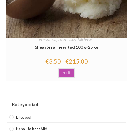
Taimsed õlid ja võid
,
Taimsed õlid ja võid
Sheavõi rafineeritud 100 g-25 kg
€
3.50
€
215.00
–
Vali
Kategooriad
Lilleveed
Naha- Ja Kehaõlid