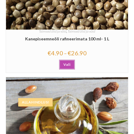
Taimsed õlid ja võid
,
Taimsed õlid ja võid
Kanepiseemneõli rafineerimata 100 ml- 1 L
€
4.90
€
26.90
–
Vali
ALLAHINDLUS!