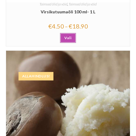
Taimsed õlid ja võid
,
Taimsed õlid ja võid
Virsikutuumaõli 100 ml- 1 L
€
4.50
€
18.90
–
Vali
ALLAHINDLUS!