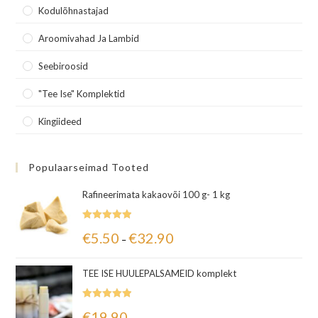
Kodulõhnastajad
Aroomivahad Ja Lambid
Seebiroosid
"Tee Ise" Komplektid
Kingiideed
Populaarseimad Tooted
Rafineerimata kakaovõi 100 g- 1 kg
Hinnanguga
€
5.50
€
32.90
–
5.00
/ 5
TEE ISE HUULEPALSAMEID komplekt
Hinnanguga
€
19.90