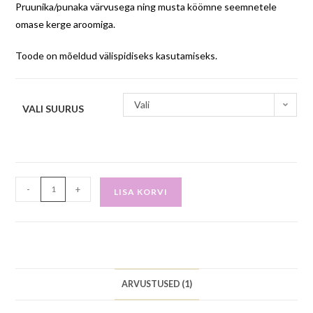
Pruunika/punaka värvusega ning musta köömne seemnetele
omase kerge aroomiga.
Toode on mõeldud välispidiseks kasutamiseks.
Vali
VALI SUURUS
-
+
LISA KORVI
ARVUSTUSED (1)