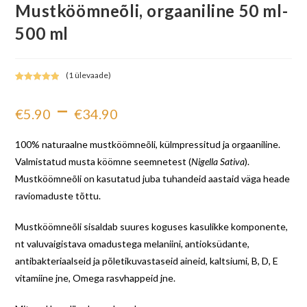
Mustköömneõli, orgaaniline 50 ml-
500 ml
(
1
ülevaade)
Hinnatud
1
–
5.00
/5
€
5.90
€
34.90
kliendi
hinnangu
põhjal
100% naturaalne mustköömneõli, külmpressitud ja orgaaniline.
Valmistatud musta köömne seemnetest (
Nigella Sativa
).
Mustköömneõli on kasutatud juba tuhandeid aastaid väga heade
raviomaduste tõttu.
Mustköömneõli sisaldab suures koguses kasulikke komponente,
nt valuvaigistava omadustega melaniini, antioksüdante,
antibakteriaalseid ja põletikuvastaseid aineid, kaltsiumi, B, D, E
vitamiine jne, Omega rasvhappeid jne.