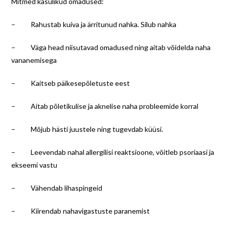
Mitmed kasulikud omadused:
– Rahustab kuiva ja ärritunud nahka. Silub nahka
– Väga head niisutavad omadused ning aitab võidelda naha
vananemisega
– Kaitseb päikesepõletuste eest
– Aitab põletikulise ja aknelise naha probleemide korral
– Mõjub hästi juustele ning tugevdab küüsi.
– Leevendab nahal allergilisi reaktsioone, võitleb psoriaasi ja
ekseemi vastu
– Vähendab lihaspingeid
– Kiirendab nahavigastuste paranemist