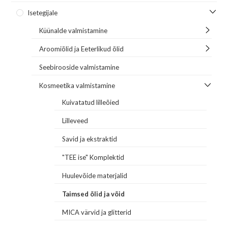
Isetegijale
Küünalde valmistamine
Aroomiõlid ja Eeterlikud õlid
Seebirooside valmistamine
Kosmeetika valmistamine
Kuivatatud lilleõied
Lilleveed
Savid ja ekstraktid
"TEE ise" Komplektid
Huulevõide materjalid
Taimsed õlid ja võid
MICA värvid ja glitterid