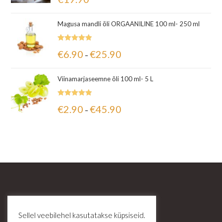
5.00
/ 5
Magusa mandli õli ORGAANILINE 100 ml- 250 ml
Hinnanguga
€
6.90
€
25.90
–
5.00
/ 5
Viinamarjaseemne õli 100 ml- 5 L
Hinnanguga
€
2.90
€
45.90
–
5.00
/ 5
Sellel veebilehel kasutatakse küpsiseid.