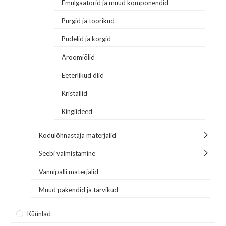
Emulgaatorid ja muud komponendid
Purgid ja toorikud
Pudelid ja korgid
Aroomiõlid
Eeterlikud õlid
Kristallid
Kingiideed
Kodulõhnastaja materjalid
Seebi valmistamine
Vannipalli materjalid
Muud pakendid ja tarvikud
Küünlad