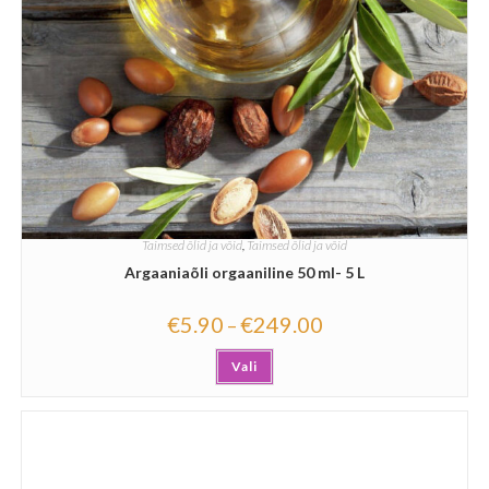
Taimsed õlid ja võid
,
Taimsed õlid ja võid
Argaaniaõli orgaaniline 50 ml- 5 L
€
5.90
€
249.00
–
Vali