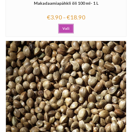
Makadaamiapähkli õli 100 ml- 1 L
€
3.90
€
18.90
–
Vali