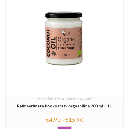
Taimsed õlid ja võid
,
Taimsed õlid ja võid
Rafineerimata kookosrasv orgaaniline 200 ml – 1 L
€
4.90
€
15.90
–