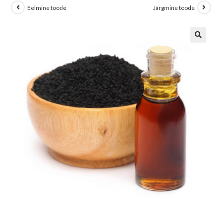
Eelmine toode
Järgmine toode