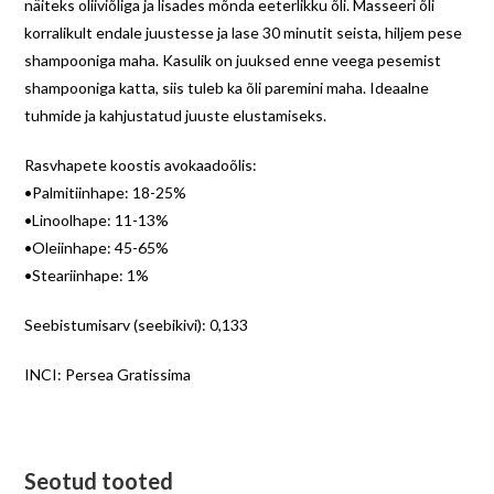
näiteks oliiviõliga ja lisades mõnda eeterlikku õli. Masseeri õli
korralikult endale juustesse ja lase 30 minutit seista, hiljem pese
shampooniga maha. Kasulik on juuksed enne veega pesemist
shampooniga katta, siis tuleb ka õli paremini maha. Ideaalne
tuhmide ja kahjustatud juuste elustamiseks.
Rasvhapete koostis avokaadoõlis:
•Palmitiinhape: 18-25%
•Linoolhape: 11-13%
•Oleiinhape: 45-65%
•Steariinhape: 1%
Seebistumisarv (seebikivi): 0,133
INCI: Persea Gratissima
Seotud tooted