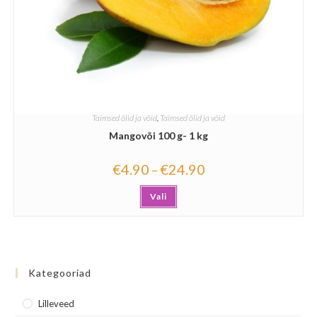
Taimsed õlid ja võid
,
Taimsed õlid ja võid
Mangovõi 100 g- 1 kg
€
4.90
€
24.90
–
Vali
Kategooriad
Lilleveed