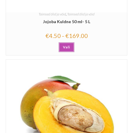
Taimsed õlid ja võid
,
Taimsed õlid ja võid
Jojoba Kuldne 50 ml- 5 L
€
4.50
€
169.00
–
Vali