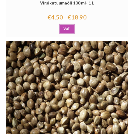
Virsikutuumaõli 100 ml- 1 L
€
4.50
€
18.90
–
Vali