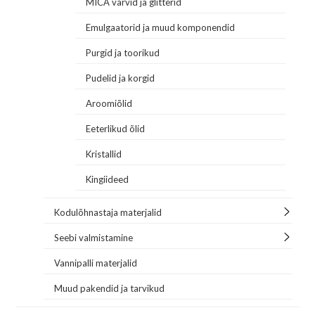
MICA värvid ja glitterid
Emulgaatorid ja muud komponendid
Purgid ja toorikud
Pudelid ja korgid
Aroomiõlid
Eeterlikud õlid
Kristallid
Kingiideed
Kodulõhnastaja materjalid
Seebi valmistamine
Vannipalli materjalid
Muud pakendid ja tarvikud