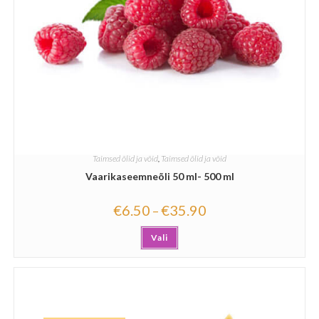
Taimsed õlid ja võid
,
Taimsed õlid ja võid
Vaarikaseemneõli 50 ml- 500 ml
€
6.50
€
35.90
–
Vali