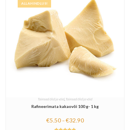
ALLAHINDLUS!
Taimsed õlid ja võid
,
Taimsed õlid ja võid
Rafineerimata kakaovõi 100 g- 1 kg
€
5.50
€
32.90
–