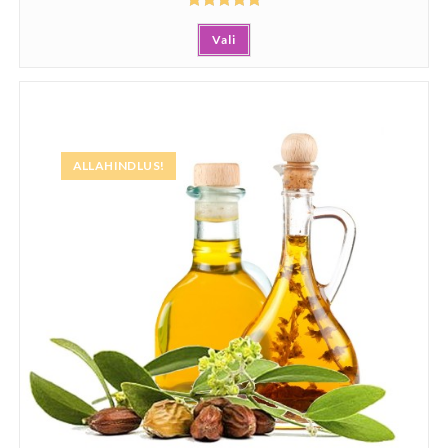
Hinnanguga
Vali
5.00
/ 5
ALLAHINDLUS!