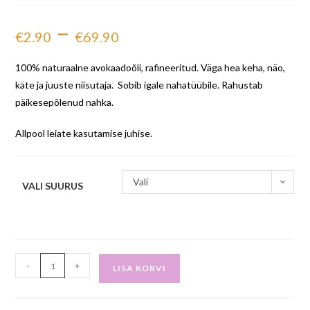
–
€
2.90
€
69.90
100% naturaalne avokaadoõli, rafineeritud. Väga hea keha, näo,
käte ja juuste niisutaja. Sobib igale nahatüübile. Rahustab
päikesepõlenud nahka.
Allpool leiate kasutamise juhise.
Vali
VALI SUURUS
-
+
LISA KORVI