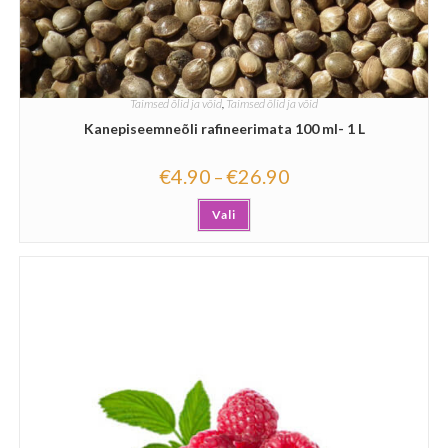
Taimsed õlid ja võid
,
Taimsed õlid ja võid
Kanepiseemneõli rafineerimata 100 ml- 1 L
€
4.90
€
26.90
–
Vali