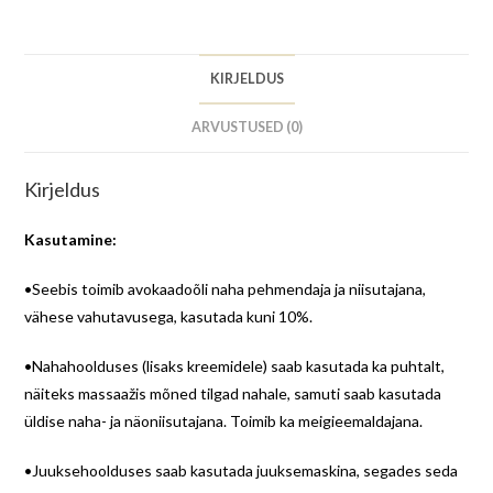
KIRJELDUS
ARVUSTUSED (0)
Kirjeldus
Kasutamine:
•Seebis toimib avokaadoõli naha pehmendaja ja niisutajana,
vähese vahutavusega, kasutada kuni 10%.
•Nahahoolduses (lisaks kreemidele) saab kasutada ka puhtalt,
näiteks massaažis mõned tilgad nahale, samuti saab kasutada
üldise naha- ja näoniisutajana. Toimib ka meigieemaldajana.
•Juuksehoolduses saab kasutada juuksemaskina, segades seda