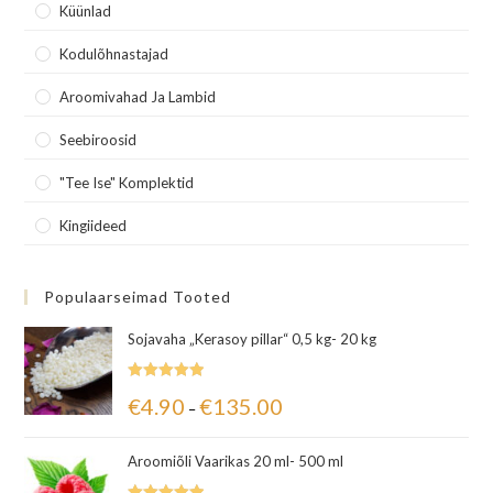
Küünlad
Kodulõhnastajad
Aroomivahad Ja Lambid
Seebiroosid
"Tee Ise" Komplektid
Kingiideed
Populaarseimad Tooted
Sojavaha „Kerasoy pillar“ 0,5 kg- 20 kg
Hinnanguga
€
4.90
€
135.00
–
5.00
/ 5
Aroomiõli Vaarikas 20 ml- 500 ml