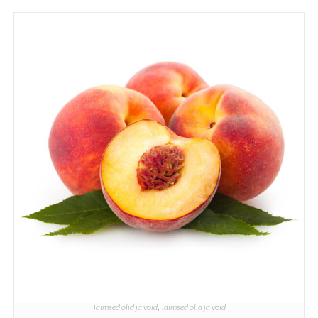
Taimsed õlid ja võid
,
Taimsed õlid ja võid