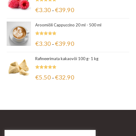
Hinnanguga
€
3.30
€
39.90
–
5.00
/ 5
Aroomiõli Cappuccino 20 ml - 500 ml
Hinnanguga
€
3.30
€
39.90
–
5.00
/ 5
Rafineerimata kakaovõi 100 g- 1 kg
Hinnanguga
€
5.50
€
32.90
–
5.00
/ 5