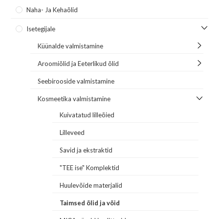
Naha- Ja Kehaõlid
Isetegijale
Küünalde valmistamine
Aroomiõlid ja Eeterlikud õlid
Seebirooside valmistamine
Kosmeetika valmistamine
Kuivatatud lilleõied
Lilleveed
Savid ja ekstraktid
"TEE ise" Komplektid
Huulevõide materjalid
Taimsed õlid ja võid