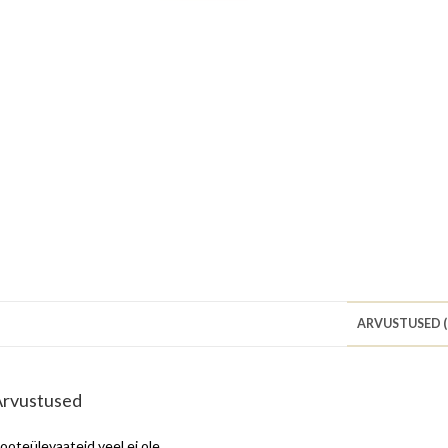
ARVUSTUSED (
Arvustused
ooteülevaateid veel ei ole.