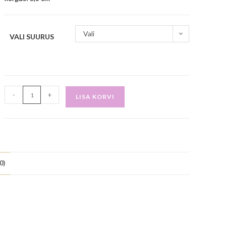
Vali
VALI SUURUS
-
+
LISA KORVI
0)