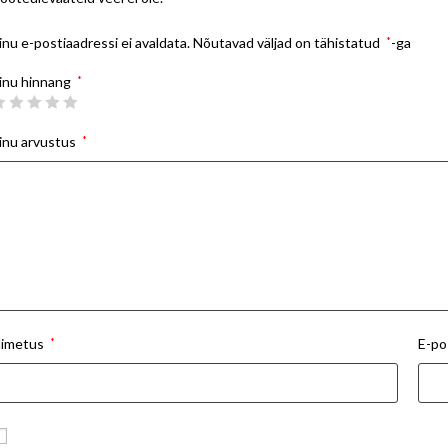
inu e-postiaadressi ei avaldata.
Nõutavad väljad on tähistatud
*
-ga
inu hinnang
*
inu arvustus
*
imetus
*
E-po