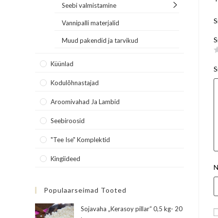
Seebi valmistamine
S
Vannipalli materjalid
S
Muud pakendid ja tarvikud
Küünlad
S
Kodulõhnastajad
Aroomivahad Ja Lambid
Seebiroosid
"Tee Ise" Komplektid
Kingiideed
N
Populaarseimad Tooted
Sojavaha „Kerasoy pillar“ 0,5 kg- 20