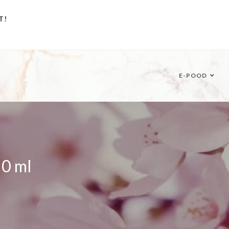
T!
E-POOD
50 ml