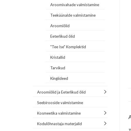
Aroomivahade valmistamine
Teeküünalde valmistamine
Aroomiõlid
Eeterlikud õlid
"Tee Ise" Komplektid
Kristallid
Tarvikud
Kingiideed
Aroomiõlid ja Eeterlikud õlid
Seebirooside valmistamine
Kosmeetika valmistamine
Kodulõhnastaja materjalid
T