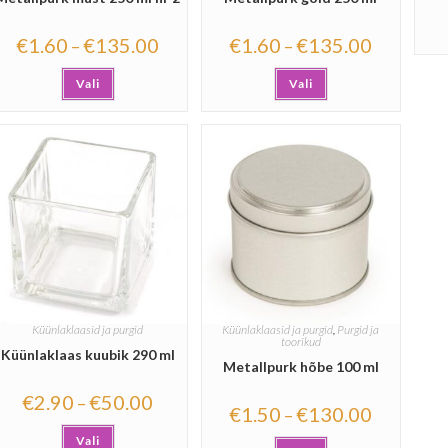
€
1.60
€
135.00
€
1.60
€
135.00
–
–
Vali
Vali
Küünlaklaasid ja purgid
Küünlaklaasid ja purgid
,
Purgid ja
toorikud
Küünlaklaas kuubik 290 ml
Metallpurk hõbe 100 ml
€
2.90
€
50.00
–
€
1.50
€
130.00
–
Vali