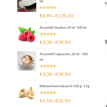
kg
S
Hinnanguga
€
4.90
€
135.00
–
5.00
/ 5
Aroomiõli Vaarikas 20 ml- 500 ml
Hinnanguga
€
3.30
€
39.90
–
5.00
/ 5
Aroomiõli Cappuccino 20 ml - 500
ml
Hinnanguga
€
3.30
€
39.90
–
5.00
/ 5
Rafineerimata kakaovõi 100 g- 1 kg
Hinnanguga
€
5.50
€
32.90
–
5.00
/ 5