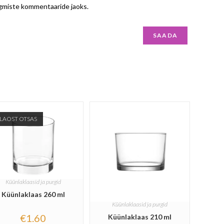
ärgmiste kommentaaride jaoks.
LAOST OTSAS
Küünlaklaasid ja purgid
Küünlaklaas 260 ml
Küünlaklaasid ja purgid
€
1.60
Küünlaklaas 210 ml