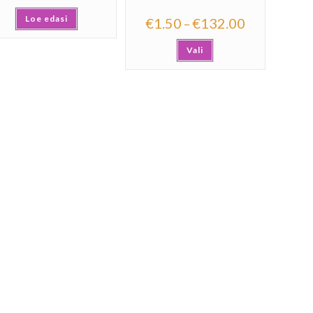
Loe edasi
€
1.50
€
132.00
–
Vali