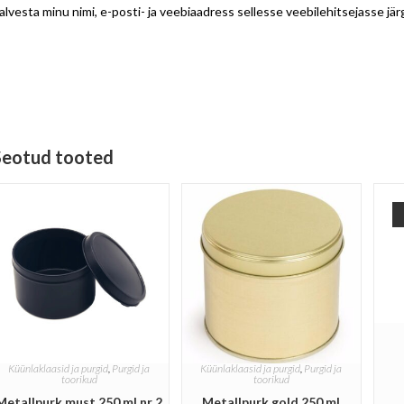
alvesta minu nimi, e-posti- ja veebiaadress sellesse veebilehitsejasse j
Seotud tooted
Küünlaklaasid ja purgid
,
Purgid ja
Küünlaklaasid ja purgid
,
Purgid ja
toorikud
toorikud
Metallpurk must 250 ml nr 2
Metallpurk gold 250 ml