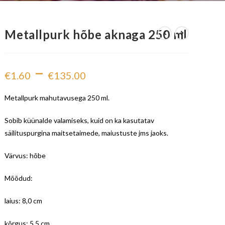
Metallpurk hõbe aknaga 250 ml
–
€
1.60
€
135.00
Metallpurk mahutavusega 250 ml.
Sobib küünalde valamiseks, kuid on ka kasutatav
säilituspurgina maitsetaimede, maiustuste jms jaoks.
Värvus: hõbe
Mõõdud:
laius: 8,0 cm
kõrgus: 5,5 cm