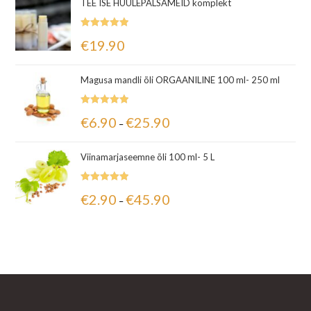
TEE ISE HUULEPALSAMEID komplekt
Hinnanguga
€
19.90
5.00
/ 5
Magusa mandli õli ORGAANILINE 100 ml- 250 ml
Hinnanguga
€
6.90
€
25.90
–
5.00
/ 5
Viinamarjaseemne õli 100 ml- 5 L
Hinnanguga
€
2.90
€
45.90
–
5.00
/ 5