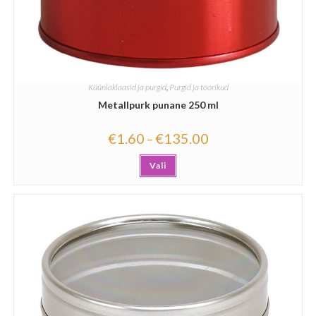
Küünlaklaasid ja purgid
,
Purgid ja toorikud
Metallpurk punane 250 ml
€
1.60
€
135.00
–
Vali