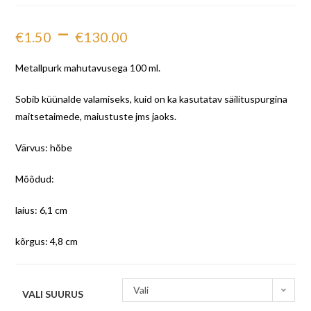
–
€
1.50
€
130.00
Metallpurk mahutavusega 100 ml.
Sobib küünalde valamiseks, kuid on ka kasutatav säilituspurgina
maitsetaimede, maiustuste jms jaoks.
Värvus: hõbe
Mõõdud:
laius: 6,1 cm
kõrgus: 4,8 cm
Vali
VALI SUURUS