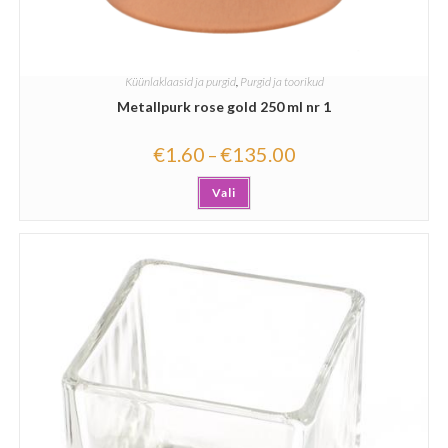
Küünlaklaasid ja purgid
,
Purgid ja toorikud
Metallpurk rose gold 250 ml nr 1
€
1.60
€
135.00
–
Vali