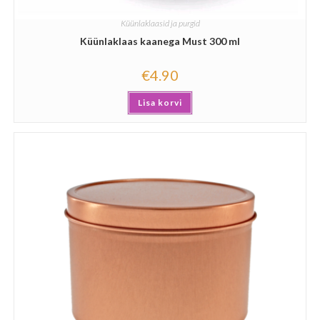
Küünlaklaasid ja purgid
Küünlaklaas kaanega Must 300 ml
€
4.90
Lisa korvi