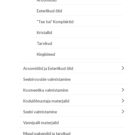
Aroomiõlid
Eeterlikud õlid
"Tee Ise" Komplektid
Kristallid
Tarvikud
Kingiideed
Aroomiõlid ja Eeterlikud õlid
Seebirooside valmistamine
Kosmeetika valmistamine
Kodulõhnastaja materjalid
Seebi valmistamine
Vannipalli materjalid
Muud pakendid ja tarvikud