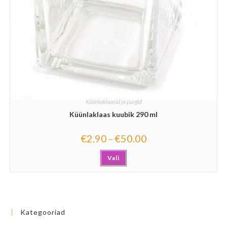
Küünlaklaasid ja purgid
Küünlaklaas kuubik 290 ml
€
2.90
€
50.00
–
Vali
Kategooriad