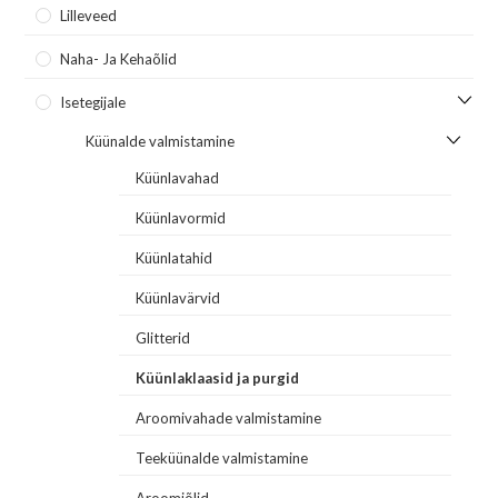
Lilleveed
Naha- Ja Kehaõlid
Isetegijale
Küünalde valmistamine
Küünlavahad
Küünlavormid
Küünlatahid
Küünlavärvid
Glitterid
Küünlaklaasid ja purgid
Aroomivahade valmistamine
Teeküünalde valmistamine