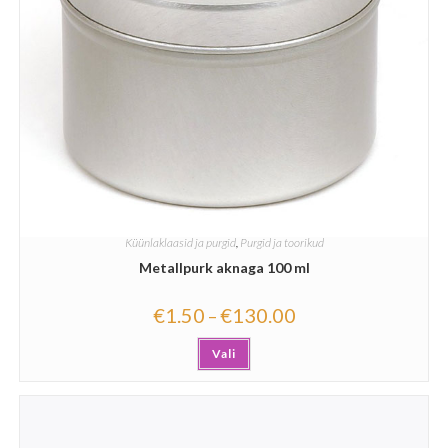
Küünlaklaasid ja purgid
,
Purgid ja toorikud
Metallpurk aknaga 100 ml
€
1.50
€
130.00
–
Vali