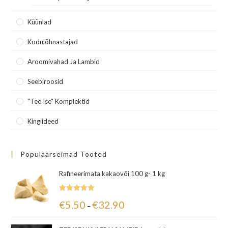
Küünlad
Kodulõhnastajad
Aroomivahad Ja Lambid
Seebiroosid
"Tee Ise" Komplektid
Kingiideed
Populaarseimad Tooted
Rafineerimata kakaovõi 100 g- 1 kg
Hinnanguga
€
5.50
€
32.90
–
5.00
/ 5