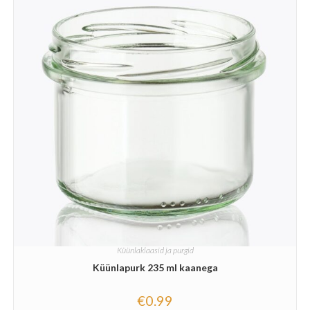
Küünlaklaasid ja purgid
Küünlapurk 235 ml kaanega
€
0.99