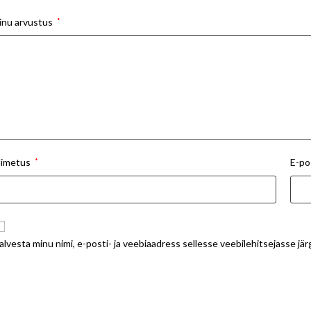
inu arvustus
*
imetus
*
E-po
alvesta minu nimi, e-posti- ja veebiaadress sellesse veebilehitsejasse j