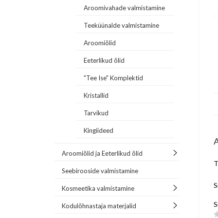
Aroomivahade valmistamine
Teeküünalde valmistamine
Aroomiõlid
Eeterlikud õlid
"Tee Ise" Komplektid
Kristallid
Tarvikud
Kingiideed
Aroomiõlid ja Eeterlikud õlid
T
Seebirooside valmistamine
S
Kosmeetika valmistamine
S
Kodulõhnastaja materjalid