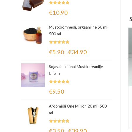
Hinnanguga
€
10.90
5.00
/ 5
Mustköömneõli, orgaaniline 50 ml-
500 ml
Hinnanguga
€
5.90
€
34.90
–
5.00
/ 5
Sojavahaküünal Mustika-Vanilje
Unelm
Hinnanguga
€
9.50
5.00
/ 5
Aroomiõli One Million 20 ml- 500
ml
Hinnanguga
€
3.50
€
39.90
–