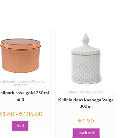
ünlaklaasid ja purgid
,
Purgid ja
toorikud
Küünlaklaasid ja purgid
allpurk rose gold 250 ml
nr 1
Küünlaklaas kaanega Valge
300 ml
€
1.60
€
135.00
–
€
4.90
Vali
Lisa korvi