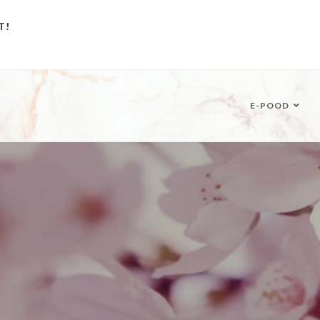
T!
E-POOD