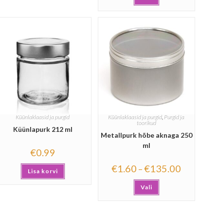
Küünlaklaasid ja purgid
Küünlaklaasid ja purgid
,
Purgid ja
toorikud
Küünlapurk 212 ml
Metallpurk hõbe aknaga 250
ml
€
0.99
€
1.60
€
135.00
–
Lisa korvi
Vali