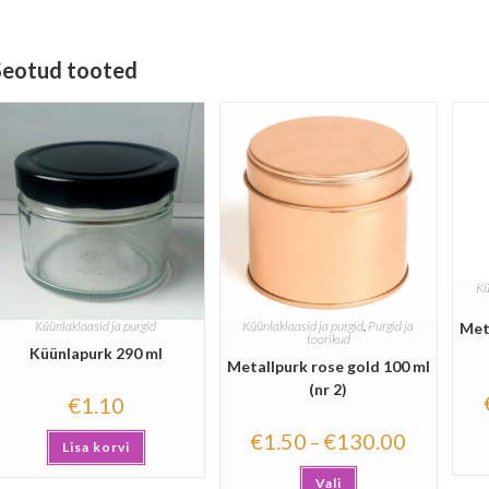
Seotud tooted
Kü
Küünlaklaasid ja purgid
Küünlaklaasid ja purgid
,
Purgid ja
Met
toorikud
Küünlapurk 290 ml
Metallpurk rose gold 100 ml
(nr 2)
€
1.10
€
1.50
€
130.00
–
Lisa korvi
Vali