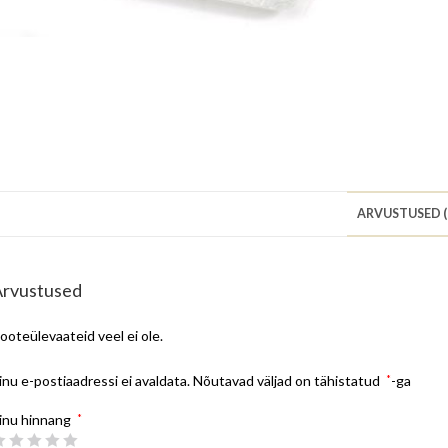
ARVUSTUSED (
Arvustused
ooteülevaateid veel ei ole.
inu e-postiaadressi ei avaldata.
Nõutavad väljad on tähistatud
*
-ga
inu hinnang
*