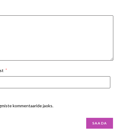
st
*
ärgmiste kommentaaride jaoks.