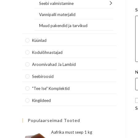
Seebi valmistamine
S
Vannipalli materjalid
Muud pakendid ja tarvikud
Küünlad
Kodulõhnastajad
Aroomivahad Ja Lambid
N
Seebiroosid
"Tee Ise" Komplektid
Kingiideed
S
Populaarseimad Tooted
Aafrika must seep 1 kg