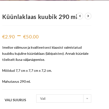
Küünlaklaas kuubik 290 ml
–
€
2.90
€
50.00
Imelise välimuse ja kvaliteetsest klaasist valmistatud
kuubiku kujuline küünlaklaas (läbipaistev). Annab küünlale
tõeliselt ilusa väljanägemise.
Mõõdud 7,7 cm x 7,7 cm x 7,2 cm.
Mahutavus 290 ml.
Vali
VALI SUURUS