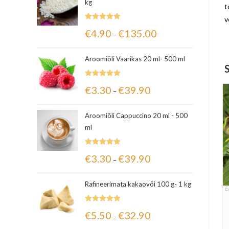
kg
t
v
Hinnanguga
€
4.90
€
135.00
–
5.00
/ 5
Aroomiõli Vaarikas 20 ml- 500 ml
Hinnanguga
€
3.30
€
39.90
–
5.00
/ 5
Aroomiõli Cappuccino 20 ml - 500
ml
Hinnanguga
€
3.30
€
39.90
–
5.00
/ 5
Rafineerimata kakaovõi 100 g- 1 kg
E
Hinnanguga
€
5.50
€
32.90
–
5.00
/ 5