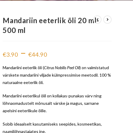
Mandariin eeterlik õli 20 ml-
500 ml
–
€
3.90
€
44.90
Mandariini eeterlik õli (
Citrus Nobilis Peel Oil
) on valmistatud
värskete mandariini viljade külmpressimise meetodil. 100 %
naturaalne eeterlik õli.
Mandariini eeterlikul õlil on kollakas-punakas värv ning
lõhnaomadustelt mõnusalt värske ja magus, sarnane
apelsini eeterlikule õlile.
Sobib ideaalselt kasutamiseks seepides, kosmeetikas,
ruumilõhnastajates jne.