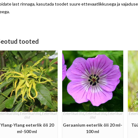
oidate last rinnaga, kasutada toodet suure ettevaatlikkusega ja vajaduse
eega.
Seotud tooted
eterlikud õlid
,
Eeterlikud õlid
,
Eeterlikud
Eeterlikud õlid
,
Eeterlikud õlid
,
Eeterlikud
Eeterl
õlid
õlid
Ylang-Ylang eeterlik õli 20
Geraanium eeterlik õli 20 ml-
Tüü
ml-500 ml
100 ml