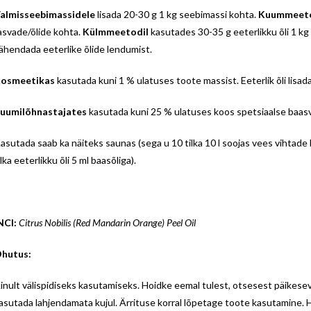
almisseebimassidele
lisada 20-30 g 1 kg seebimassi kohta.
Kuummeeto
asvade/õlide kohta.
Külmmeetodil
kasutades 30-35 g eeterlikku õli 1 kg 
ähendada eeterlike õlide lendumist.
osmeetikas
kasutada kuni 1 % ulatuses toote massist. Eeterlik õli lisad
uumilõhnastajates
kasutada kuni 25 % ulatuses koos spetsiaalse baasve
asutada saab ka näiteks saunas (sega u 10 tilka 10 l soojas vees vihtade l
ilka eeterlikku õli 5 ml baasõliga).
NCI:
Citrus Nobilis (Red Mandarin Orange) Peel Oil
hutus:
inult välispidiseks kasutamiseks. Hoidke eemal tulest, otsesest päikeseva
asutada lahjendamata kujul. Ärrituse korral lõpetage toote kasutamine. 