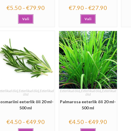
€
5.50
€
79.90
€
7.90
€
27.90
–
–
Vali
Vali
eterlikud õlid
,
Eeterlikud õlid
,
Eeterlikud
Eeterlikud õlid
,
Eeterlikud õlid
,
Eeterlikud
õlid
õlid
osmariini eeterlik õli 20 ml-
Palmarosa eeterlik õli 20 ml-
500 ml
500 ml
€
4.50
€
49.90
€
4.50
€
49.90
–
–