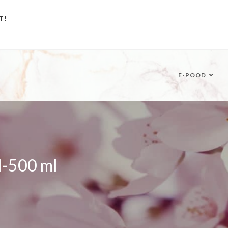
T!
E-POOD
ml-500 ml