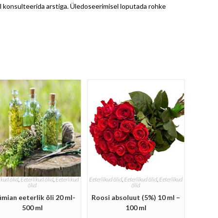
l konsulteerida arstiga. Üledoseerimisel loputada rohke
ikud õlid
,
Eeterlikud õlid
,
Eeterlikud
Eeterlikud õlid
,
Eeterlikud õlid
,
Eeterlikud
õlid
õlid
mian eeterlik õli 20 ml-
Roosi absoluut (5%) 10 ml –
500 ml
100 ml