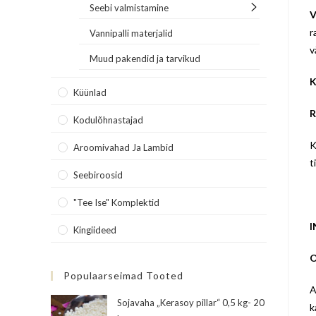
Seebi valmistamine
V
r
Vannipalli materjalid
v
Muud pakendid ja tarvikud
K
Küünlad
R
Kodulõhnastajad
K
Aroomivahad Ja Lambid
t
Seebiroosid
"Tee Ise" Komplektid
I
Kingiideed
O
Populaarseimad Tooted
A
Sojavaha „Kerasoy pillar“ 0,5 kg- 20
k