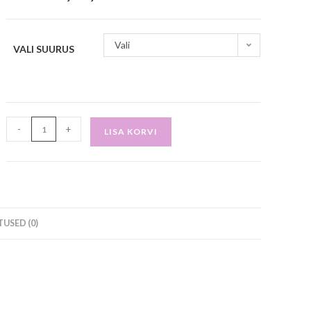
Vali
VALI SUURUS
-
+
LISA KORVI
USED (0)