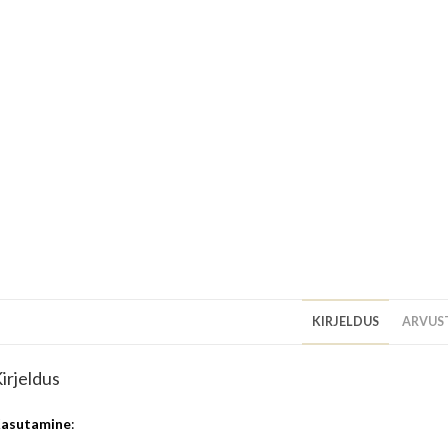
KIRJELDUS
ARVUST
irjeldus
asutamine
: