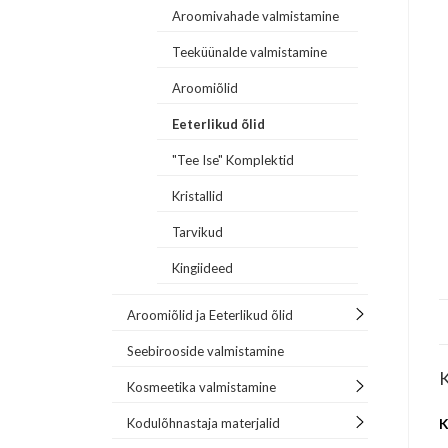
Aroomivahade valmistamine
Teeküünalde valmistamine
Aroomiõlid
Eeterlikud õlid
"Tee Ise" Komplektid
Kristallid
Tarvikud
Kingiideed
Aroomiõlid ja Eeterlikud õlid
Seebirooside valmistamine
K
Kosmeetika valmistamine
Kodulõhnastaja materjalid
K