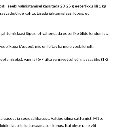
dil
seebi valmistamisel kasutada 20-25 g eeterlikku õli 1 kg
rasvade/õlide kohta. Lisada jahtumisfaasi lõpus, et
a jahtumisfaasi lõpus, et vähendada eeterlike õlide lendumist.
delikuga (Augeo), mis on leitav ka meie veebilehelt.
eotamiseks), vannis (6-7 tilka vannivette) või massaažiks (1-2
lgusest ja soojusallikatest. Vältige silma sattumist. Mitte
Hoidke lastele kättesaamatus kohas. Kui olete rase või