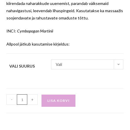
kiirendada naharakkude uuenemist, parandab väiksemaid
nahavigastusi, leevendab lihaspingeid. Kasutatakse ka massaažis
soojendavate ja rahustavate omaduste tõttu.
INCI:
Cymbopogan Martinii
Allpool jätkub kasutamise kirjeldus:
Vali
VALI SUURUS
-
+
LISA KORVI