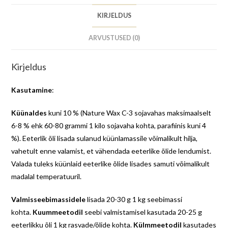
KIRJELDUS
ARVUSTUSED (0)
Kirjeldus
Kasutamine
:
Küünaldes
kuni 10 % (Nature Wax C-3 sojavahas maksimaalselt
6-8 % ehk 60-80 grammi 1 kilo sojavaha kohta, parafiinis kuni 4
%). Eeterlik õli lisada sulanud küünlamassile võimalikult hilja,
vahetult enne valamist, et vähendada eeterlike õlide lendumist.
Valada tuleks küünlaid eeterlike õlide lisades samuti võimalikult
madalal temperatuuril.
Valmisseebimassidele
lisada 20-30 g 1 kg seebimassi
kohta.
Kuummeetodil
seebi valmistamisel kasutada 20-25 g
eeterlikku õli 1 kg rasvade/õlide kohta.
Külmmeetodil
kasutades