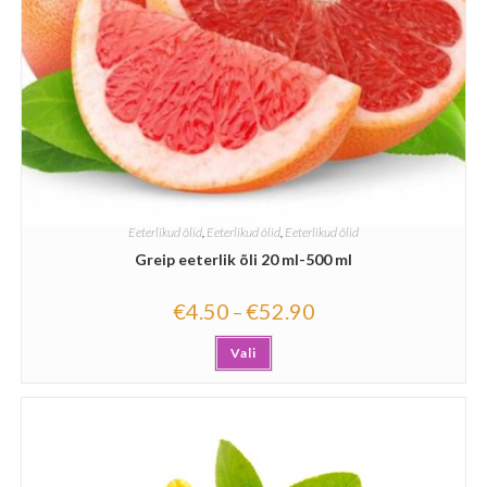
Eeterlikud õlid
,
Eeterlikud õlid
,
Eeterlikud õlid
Greip eeterlik õli 20 ml-500 ml
€
4.50
€
52.90
–
Vali