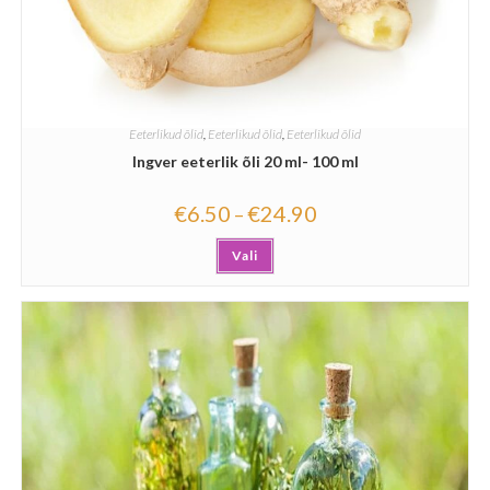
Eeterlikud õlid
,
Eeterlikud õlid
,
Eeterlikud õlid
Ingver eeterlik õli 20 ml- 100 ml
€
6.50
€
24.90
–
Vali