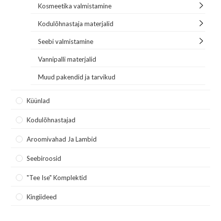
Kosmeetika valmistamine
Kodulõhnastaja materjalid
Seebi valmistamine
Vannipalli materjalid
Muud pakendid ja tarvikud
Küünlad
Kodulõhnastajad
Aroomivahad Ja Lambid
Seebiroosid
"Tee Ise" Komplektid
Kingiideed