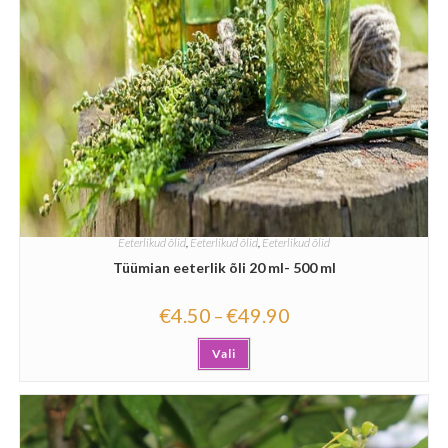
Eeterlikud õlid
,
Eeterlikud õlid
,
Eeterlikud õlid
Tüümian eeterlik õli 20 ml- 500 ml
€
4.50
€
49.90
–
Vali