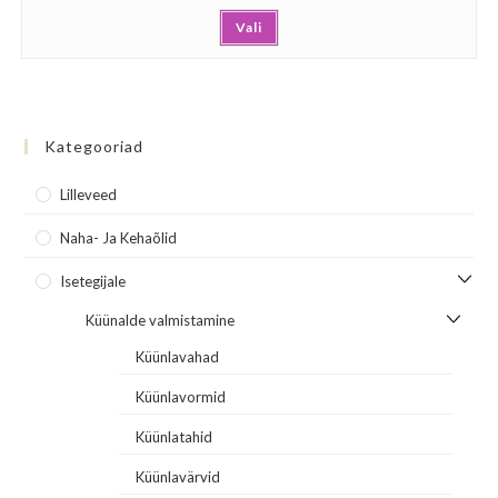
Vali
Kategooriad
Lilleveed
Naha- Ja Kehaõlid
Isetegijale
Küünalde valmistamine
Küünlavahad
Küünlavormid
Küünlatahid
Küünlavärvid