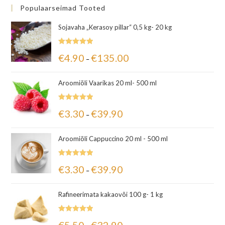
Populaarseimad Tooted
Sojavaha „Kerasoy pillar“ 0,5 kg- 20 kg
Hinnanguga
€
4.90
€
135.00
–
5.00
/ 5
Aroomiõli Vaarikas 20 ml- 500 ml
Hinnanguga
€
3.30
€
39.90
–
5.00
/ 5
Aroomiõli Cappuccino 20 ml - 500 ml
Hinnanguga
€
3.30
€
39.90
–
5.00
/ 5
Rafineerimata kakaovõi 100 g- 1 kg
Hinnanguga