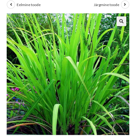
Eelmine toode
Järgmine toode