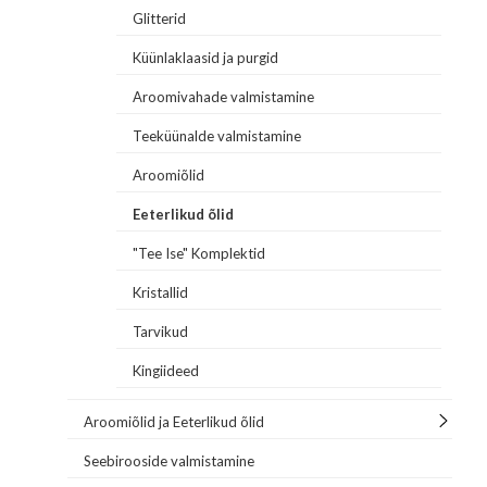
Glitterid
Küünlaklaasid ja purgid
Aroomivahade valmistamine
Teeküünalde valmistamine
Aroomiõlid
Eeterlikud õlid
"Tee Ise" Komplektid
Kristallid
Tarvikud
Kingiideed
Aroomiõlid ja Eeterlikud õlid
Seebirooside valmistamine