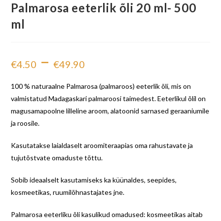
Palmarosa eeterlik õli 20 ml- 500
ml
–
€
4.50
€
49.90
100 % naturaalne Palmarosa (palmaroos) eeterlik õli, mis on
valmistatud Madagaskari palmaroosi taimedest. Eeterlikul õlil on
magusamapoolne lilleline aroom, alatoonid sarnased geraaniumile
ja roosile.
Kasutatakse laialdaselt aroomiteraapias oma rahustavate ja
tujutõstvate omaduste tõttu.
Sobib ideaalselt kasutamiseks ka küünaldes, seepides,
kosmeetikas, ruumilõhnastajates jne.
Palmarosa eeterliku õli kasulikud omadused: kosmeetikas aitab