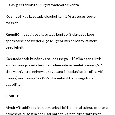
30-35 g eeterlikku õli 1 kg rasvade/õlide kohta.
Kosmeetikas
kasutada üldjuhul kuni 1 % ulatuses toote
massist.
Ruumilõhnastajates
kasutada kuni 25 % ulatuses koos
spetsiaalse baasvedelikuga (Augeo), mis on leitav ka meie
veebilehelt.
Kasutada saab ka näiteks saunas (sega u 10 tilka paaris liitris
soojas vees ja aseta leiliruumi ülemisele astmele), vannis (6-7
tilka vannivette, eelnevalt segatuna 1 supilusikatäie piima või
meega) või massaažiks (5-6 tilka eeterlikku õli segatuna
baasõliga).
Ohutus:
Ainult välispidiseks kasutamiseks. Hoidke eemal tulest, otsesest
päikesevalgusest ja soojusallikatest. Vältige silma sattumist.