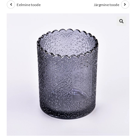
Eelmine toode
Järgmine toode