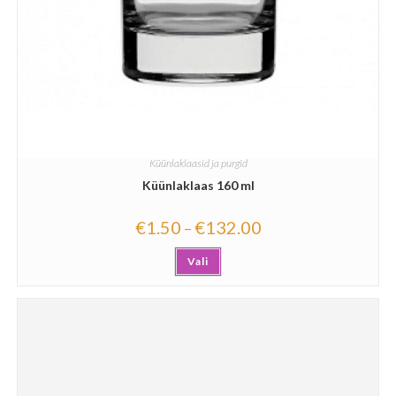
Küünlaklaasid ja purgid
Küünlaklaas 160 ml
€
1.50
€
132.00
–
Vali