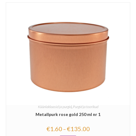
Küünlaklaasid ja purgid
,
Purgid ja toorikud
Metallpurk rose gold 250 ml nr 1
€
1.60
€
135.00
–