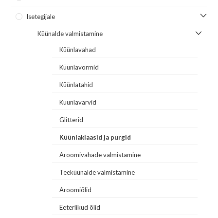
Isetegijale
Küünalde valmistamine
Küünlavahad
Küünlavormid
Küünlatahid
Küünlavärvid
Glitterid
Küünlaklaasid ja purgid
Aroomivahade valmistamine
Teeküünalde valmistamine
Aroomiõlid
Eeterlikud õlid