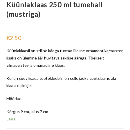
Küünlaklaas 250 ml tumehall
(mustriga)
€
2.50
Küünlaklaasil on stiilne käega tuntav lilleline ornamentika/muster,
lisaks on ülemine äär huvitava sakilise äärega. Tõeliselt
silmapaistev ja omanäoline klaas.
Kui on soov lisada tootekleebis, on selle jaoks spetsiaalne ala
klaasi esiküljel.
Mõõdud:
Kõrgus 9 cm, laius 7 cm
Laos