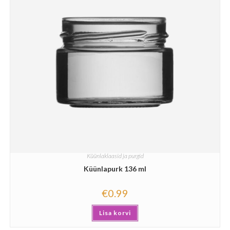
Küünlaklaasid ja purgid
Küünlapurk 136 ml
€
0.99
Lisa korvi