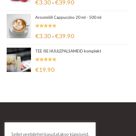
€
3.30
€
39.90
–
5.00
/ 5
Aroomiõli Cappuccino 20 ml - 500 ml
Hinnanguga
€
3.30
€
39.90
–
5.00
/ 5
TEE ISE HUULEPALSAMEID komplekt
Hinnanguga
€
19.90
5.00
/ 5
Sellel veebilehel kasutatakse küpsiseid.