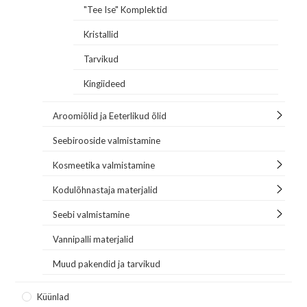
"Tee Ise" Komplektid
Kristallid
Tarvikud
Kingiideed
Aroomiõlid ja Eeterlikud õlid
Seebirooside valmistamine
Kosmeetika valmistamine
Kodulõhnastaja materjalid
Seebi valmistamine
Vannipalli materjalid
Muud pakendid ja tarvikud
Küünlad