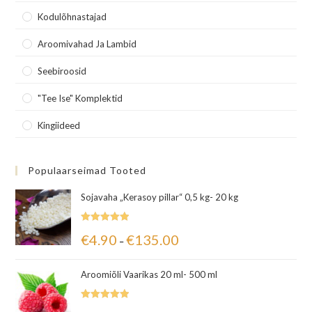
Kodulõhnastajad
Aroomivahad Ja Lambid
Seebiroosid
"Tee Ise" Komplektid
Kingiideed
Populaarseimad Tooted
Sojavaha „Kerasoy pillar“ 0,5 kg- 20 kg
Hinnanguga
€
4.90
€
135.00
–
5.00
/ 5
Aroomiõli Vaarikas 20 ml- 500 ml
Hinnanguga