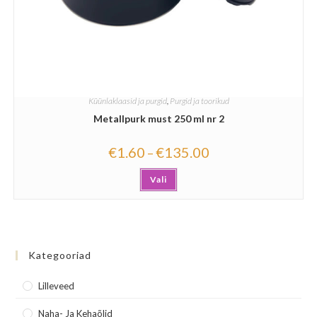
Küünlaklaasid ja purgid
,
Purgid ja toorikud
Metallpurk must 250 ml nr 2
€
1.60
€
135.00
–
Vali
Kategooriad
Lilleveed
Naha- Ja Kehaõlid