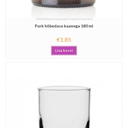
Küünlaklaasid ja purgid
,
Purgid ja toorikud
Purk hõbedase kaanega 180 ml
€
1.85
Lisa korvi