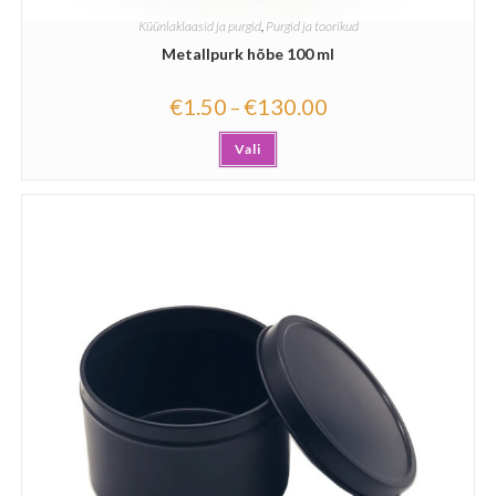
Küünlaklaasid ja purgid
,
Purgid ja toorikud
Metallpurk hõbe 100 ml
€
1.50
€
130.00
–
Vali