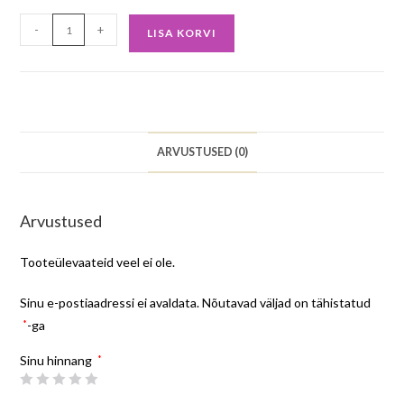
-
+
LISA KORVI
ARVUSTUSED (0)
Arvustused
Tooteülevaateid veel ei ole.
Sinu e-postiaadressi ei avaldata.
Nõutavad väljad on tähistatud
*
-ga
Sinu hinnang
*