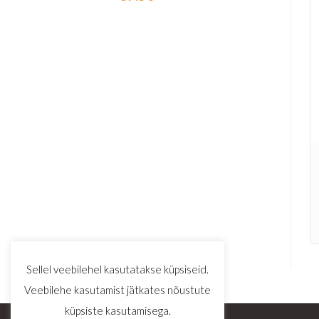
5.00
/ 5
Sellel veebilehel kasutatakse küpsiseid.
Veebilehe kasutamist jätkates nõustute
küpsiste kasutamisega.