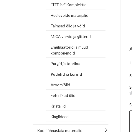
"TEE ise" Komplektid
Huulevõide materjalid
Taimsed õlid ja võid
MICA värvid ja glitterid
Emulgaatorid ja muud
komponendid
T
Purgid ja toorikud
Pudelid ja korgid
S
Aroomiõlid
S
Eeterlikud õlid
S
Kristallid
Kingiideed
Kodulõhnastaja materjalid