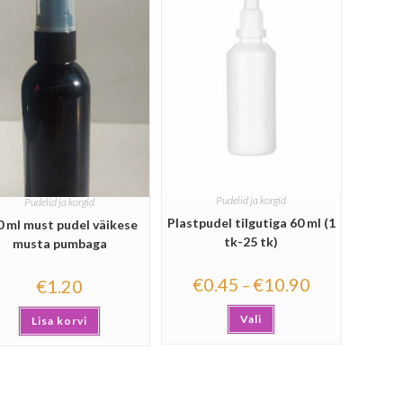
Pudelid ja korgid
Pudelid ja korgid
Plastpudel tilgutiga 60 ml (1
0 ml must pudel väikese
tk-25 tk)
musta pumbaga
€
0.45
€
10.90
–
€
1.20
Vali
Lisa korvi