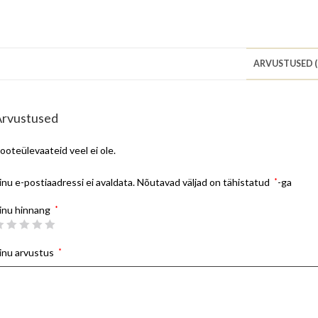
ARVUSTUSED (
Arvustused
ooteülevaateid veel ei ole.
inu e-postiaadressi ei avaldata.
Nõutavad väljad on tähistatud
*
-ga
inu hinnang
*
inu arvustus
*