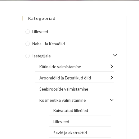
Kategooriad
Lilleveed
Naha- Ja Kehaõlid
Isetegijale
Küünalde valmistamine
Aroomiõlid ja Eeterlikud õlid
Seebirooside valmistamine
Kosmeetika valmistamine
Kuivatatud lilleõied
Lilleveed
Savid ja ekstraktid