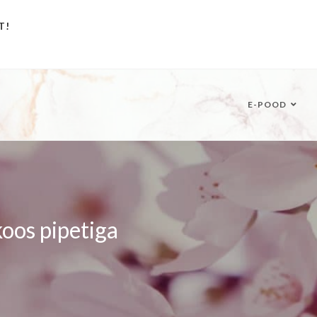
T!
E-POOD
oos pipetiga