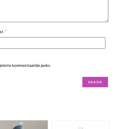
st
*
ärgmiste kommentaaride jaoks.