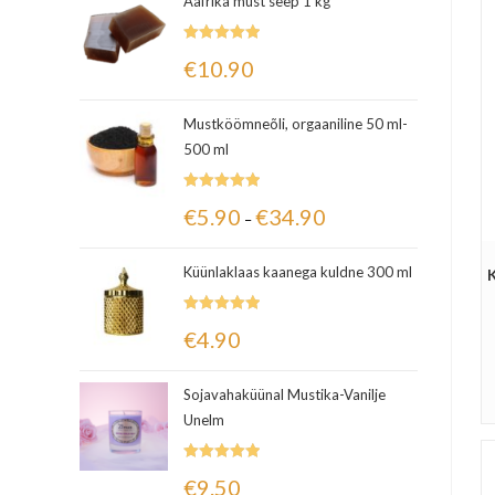
Aafrika must seep 1 kg
Hinnanguga
€
10.90
5.00
/ 5
Mustköömneõli, orgaaniline 50 ml-
500 ml
Hinnanguga
€
5.90
€
34.90
–
5.00
/ 5
Küünlaklaas kaanega kuldne 300 ml
Hinnanguga
€
4.90
5.00
/ 5
Sojavahaküünal Mustika-Vanilje
Unelm
Hinnanguga
€
9.50