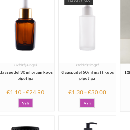
LAOST OTSAS
Pudelid ja korgid
Pudelid ja korgid
Klaaspudel 30 ml pruun koos
Klaaspudel 50 ml matt koos
10
pipetiga
pipetiga
€
1.10
€
24.90
€
1.30
€
30.00
–
–
Vali
Vali