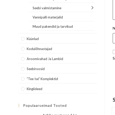
Seebi valmistamine
Vannipalli materjalid
Muud pakendid ja tarvikud
N
Küünlad
Kodulõhnastajad
S
Aroomivahad Ja Lambid
Seebiroosid
"Tee Ise" Komplektid
Kingiideed
Populaarseimad Tooted