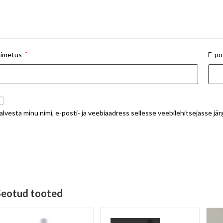
imetus
*
E-po
alvesta minu nimi, e-posti- ja veebiaadress sellesse veebilehitsejasse j
Seotud tooted