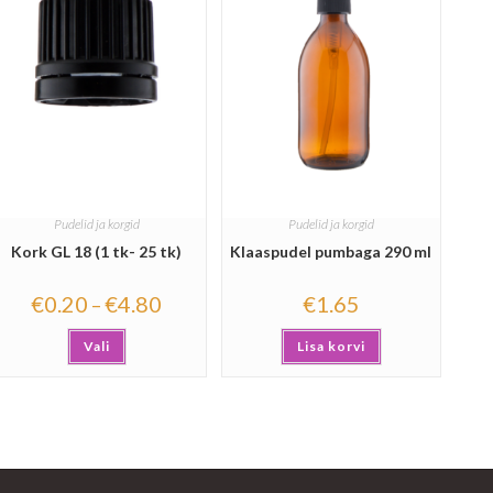
Pudelid ja korgid
Pudelid ja korgid
Kork GL 18 (1 tk- 25 tk)
Klaaspudel pumbaga 290 ml
€
0.20
€
4.80
€
1.65
–
Vali
Lisa korvi