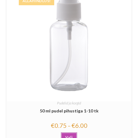
ALLAHINDLUS!
Pudelid ja korgid
50 ml pudel pihustiga 1-10 tk
€
0.75
€
6.00
–
Vali