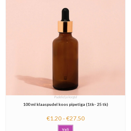
Pudelid ja korgid
100 ml klaaspudel koos pipetiga (1tk- 25 tk)
€
1.20
€
27.50
–
Vali