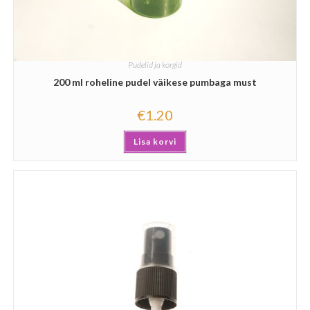
Pudelid ja korgid
200 ml roheline pudel väikese pumbaga must
€
1.20
Lisa korvi