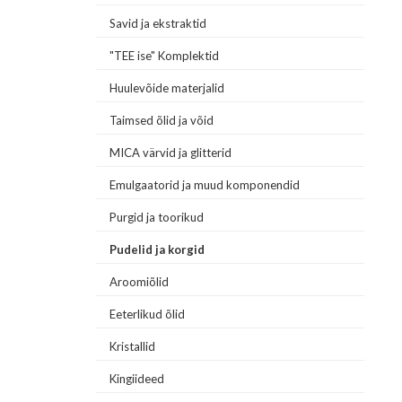
Savid ja ekstraktid
"TEE ise" Komplektid
Huulevõide materjalid
Taimsed õlid ja võid
MICA värvid ja glitterid
Emulgaatorid ja muud komponendid
Purgid ja toorikud
Pudelid ja korgid
Aroomiõlid
Eeterlikud õlid
Kristallid
Kingiideed