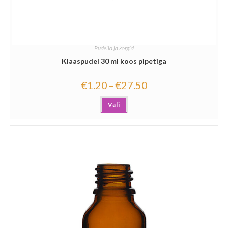
Pudelid ja korgid
Klaaspudel 30 ml koos pipetiga
€
1.20
€
27.50
–
Vali