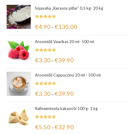
Sojavaha „Kerasoy pillar“ 0,5 kg- 20 kg
Hinnanguga
€
4.90
€
135.00
–
5.00
/ 5
Aroomiõli Vaarikas 20 ml- 500 ml
Hinnanguga
€
3.30
€
39.90
–
5.00
/ 5
Aroomiõli Cappuccino 20 ml - 500 ml
Hinnanguga
€
3.30
€
39.90
–
5.00
/ 5
Rafineerimata kakaovõi 100 g- 1 kg
Hinnanguga
€
5.50
€
32.90
–
5.00
/ 5