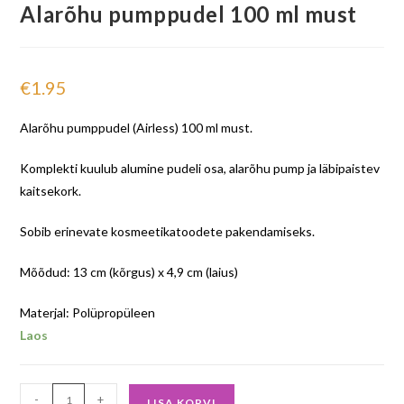
Alarõhu pumppudel 100 ml must
€
1.95
Alarõhu pumppudel (Airless) 100 ml must.
Komplekti kuulub alumine pudeli osa, alarõhu pump ja läbipaistev
kaitsekork.
Sobib erinevate kosmeetikatoodete pakendamiseks.
Mõõdud: 13 cm (kõrgus) x 4,9 cm (laius)
Materjal: Polüpropüleen
Laos
-
+
LISA KORVI