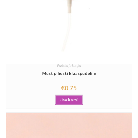
Pudelid ja korgid
Must pihusti klaaspudelile
€
0.75
Lisa korvi