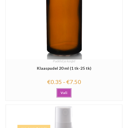
Pudelid ja korgid
Klaaspudel 20 ml (1 tk-25 tk)
€
0.35
€
7.50
–
Vali