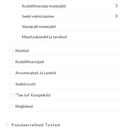
Kodulõhnastaja materjalid
Seebi valmistamine
Vannipalli materjalid
Muud pakendid ja tarvikud
Küünlad
Kodulõhnastajad
Aroomivahad Ja Lambid
Seebiroosid
"Tee Ise" Komplektid
Kingiideed
Populaarseimad Tooted