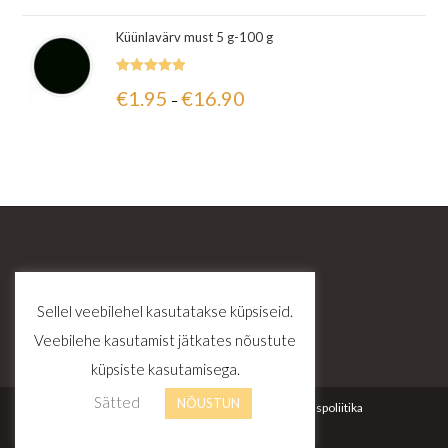
Küünlavärv must 5 g-100 g
Hinnanguga
€
1.95
€
16.90
–
5.00
/ 5
Sellel veebilehel kasutatakse küpsiseid.
Veebilehe kasutamist jätkates nõustute
küpsiste kasutamisega.
Sätted
NÕUSTUN
Kontakt
Tellimustingimused
Privaatsuspoliitika
© Copyright - Zinuz OÜ