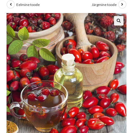
Eelmine toode
Järgmine toode