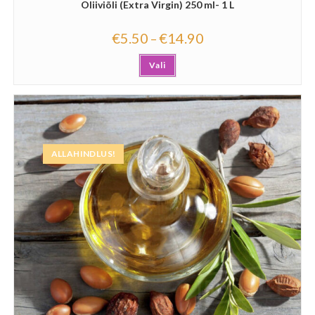
Oliiviõli (Extra Virgin) 250 ml- 1 L
€
5.50
€
14.90
–
Vali
ALLAHINDLUS!