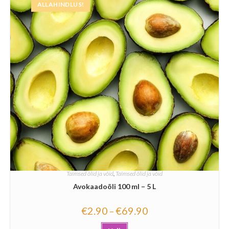
ALLAHINDLUS!
Taimsed õlid ja võid
,
Taimsed õlid ja võid
Avokaadoõli 100 ml – 5 L
€
2.90
€
69.90
–