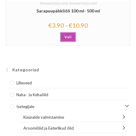
Taimsed õlid ja võid
,
Taimsed õlid ja võid
Sarapuupähkliõli 100 ml- 500 ml
€
3.90
€
10.90
–
Vali
Kategooriad
Lilleveed
Naha- Ja Kehaõlid
Isetegijale
Küünalde valmistamine
Aroomiõlid ja Eeterlikud õlid