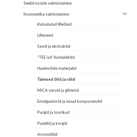
Seebirooside valmistamine
Kosmeetika valmistamine
Kuivatatud lilleõied
Lilleveed
Savid ja ekstraktid
"TEE ise" Komplektid
Huulevõide materjalid
Taimsed õlid ja võid
MICA värvid ja glitterid
Emulgaatorid ja muud komponendid
Purgid ja toorikud
Pudelid ja korgid
Aroomiõlid