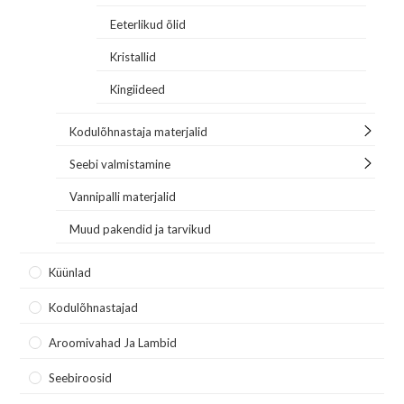
Eeterlikud õlid
Kristallid
Kingiideed
Kodulõhnastaja materjalid
Seebi valmistamine
Vannipalli materjalid
Muud pakendid ja tarvikud
Küünlad
Kodulõhnastajad
Aroomivahad Ja Lambid
Seebiroosid