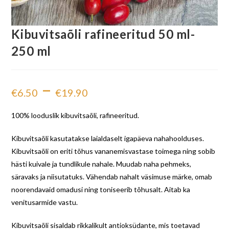
Kibuvitsaõli rafineeritud 50 ml-
250 ml
–
€
6.50
€
19.90
100% looduslik kibuvitsaõli, rafineeritud.
Kibuvitsaõli kasutatakse laialdaselt igapäeva nahahoolduses.
Kibuvitsaõli on eriti tõhus vananemisvastase toimega ning sobib
hästi kuivale ja tundlikule nahale. Muudab naha pehmeks,
säravaks ja niisutatuks. Vähendab nahalt väsimuse märke, omab
noorendavaid omadusi ning toniseerib tõhusalt. Aitab ka
venitusarmide vastu.
Kibuvitsaõli sisaldab rikkalikult antioksüdante, mis toetavad