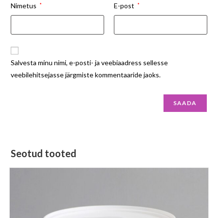
Nimetus
*
E-post
*
Salvesta minu nimi, e-posti- ja veebiaadress sellesse
veebilehitsejasse järgmiste kommentaaride jaoks.
Seotud tooted