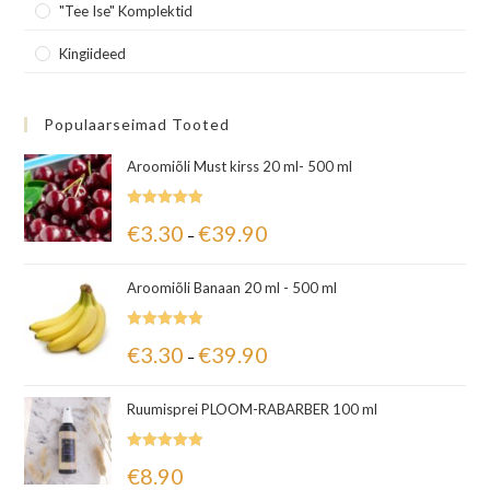
"Tee Ise" Komplektid
Kingiideed
Populaarseimad Tooted
Aroomiõli Must kirss 20 ml- 500 ml
Hinnanguga
€
3.30
€
39.90
–
5.00
/ 5
Aroomiõli Banaan 20 ml - 500 ml
Hinnanguga
€
3.30
€
39.90
–
5.00
/ 5
Ruumisprei PLOOM-RABARBER 100 ml
Hinnanguga
€
8.90
5.00
/ 5