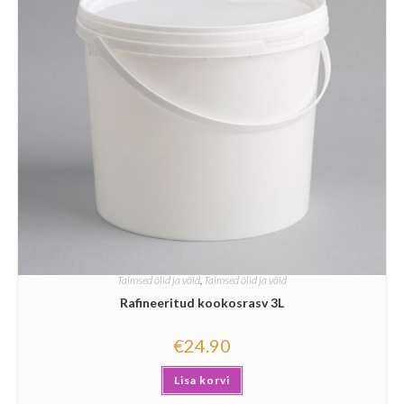
Taimsed õlid ja võid
,
Taimsed õlid ja võid
Rafineeritud kookosrasv 3L
€
24.90
Lisa korvi