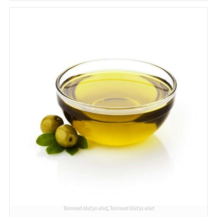
Taimsed õlid ja võid
,
Taimsed õlid ja võid