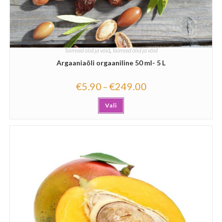
Taimsed õlid ja võid
,
Taimsed õlid ja võid
Argaaniaõli orgaaniline 50 ml- 5 L
€
5.90
€
249.00
–
Vali