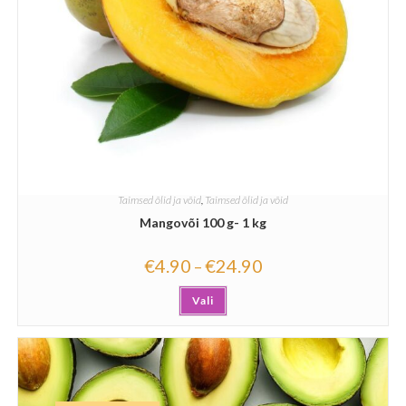
Taimsed õlid ja võid
,
Taimsed õlid ja võid
Mangovõi 100 g- 1 kg
€
4.90
€
24.90
–
Vali