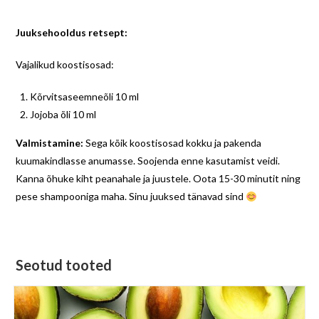
Juuksehooldus retsept:
Vajalikud koostisosad:
Kõrvitsaseemneõli 10 ml
Jojoba õli 10 ml
Valmistamine:
Sega kõik koostisosad kokku ja pakenda
kuumakindlasse anumasse. Soojenda enne kasutamist veidi.
Kanna õhuke kiht peanahale ja juustele. Oota 15-30 minutit ning
pese shampooniga maha. Sinu juuksed tänavad sind
Seotud tooted