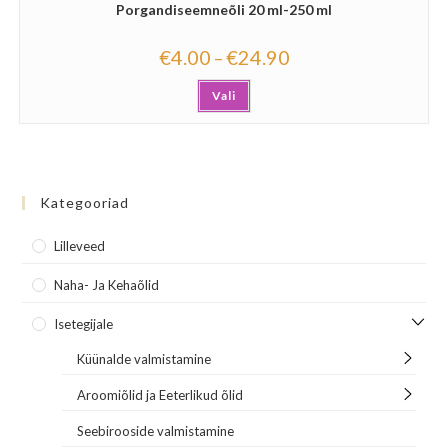
Porgandiseemneõli 20 ml-250 ml
€
4.00
€
24.90
–
Vali
Kategooriad
Lilleveed
Naha- Ja Kehaõlid
Isetegijale
Küünalde valmistamine
Aroomiõlid ja Eeterlikud õlid
Seebirooside valmistamine