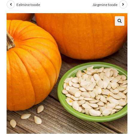
Eelmine toode
Järgmine toode