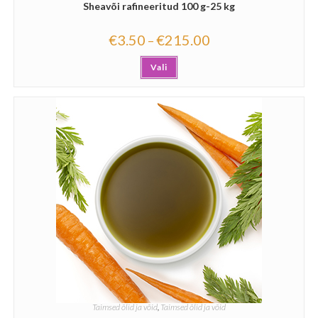
Sheavõi rafineeritud 100 g-25 kg
€
3.50
€
215.00
–
Vali
Taimsed õlid ja võid
,
Taimsed õlid ja võid