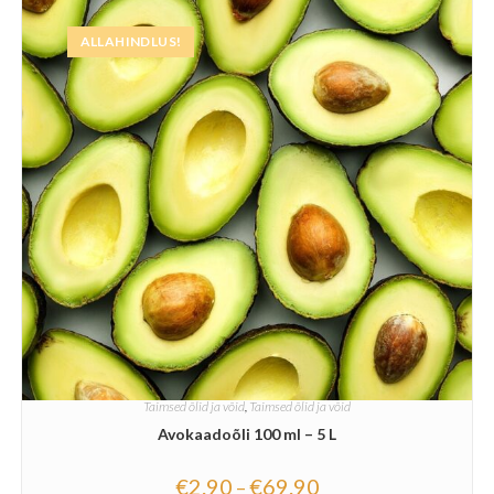
ALLAHINDLUS!
Taimsed õlid ja võid
,
Taimsed õlid ja võid
Avokaadoõli 100 ml – 5 L
€
2.90
€
69.90
–