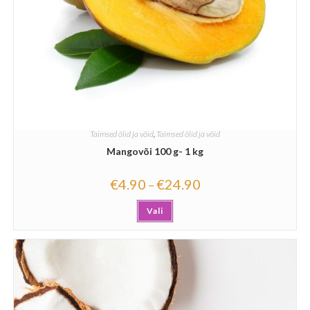
Taimsed õlid ja võid
,
Taimsed õlid ja võid
Mangovõi 100 g- 1 kg
€
4.90
€
24.90
–
Vali