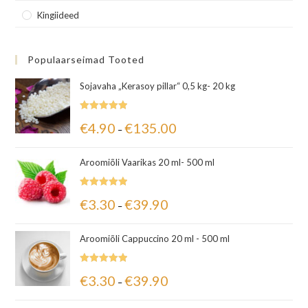
Kingiideed
Populaarseimad Tooted
Sojavaha „Kerasoy pillar“ 0,5 kg- 20 kg
Hinnanguga
€
4.90
€
135.00
–
5.00
/ 5
Aroomiõli Vaarikas 20 ml- 500 ml
Hinnanguga
€
3.30
€
39.90
–
5.00
/ 5
Aroomiõli Cappuccino 20 ml - 500 ml
Hinnanguga
€
3.30
€
39.90
–
5.00
/ 5