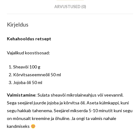
ARVUSTUSED (0)
Kirjeldus
Kehahooldus retsept
Vajalikud koostisosad:
Sheavõi 100 g
Kõrvitsaseemneõli 50 ml
Jojoba õli 50 ml
Valmistamine
: Sulata sheavõi mikrolaineahjus või veevannil.
Sega seejärel juurde jojoba ja kõrvitsa õli. Aseta külmkappi, kuni
segu hakkab tahenema. Seejärel mikserda 5-10 minutit kuni segu
on mõnusalt kreemine ja õhuline. Ja ongi ta valmis nahale
kandmiseks