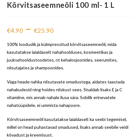
Kõrvitsaseemneõli 100 ml- 1 L
–
€
4.90
€
25.90
100% looduslik ja külmpressitud kõrvitsaseemneõli, mida
kasutatakse laialdaselt nahahoolduses, kosmeetikas ja
juuksehooldustoodetes, nt kehalosjoonides, seerumites,
niisutajates ja shampoonides.
Väga heade nahka niisutavate omadustega, aidates taastada
nahakudesid ning hoides niiskust sees. Sisaldab lisaks E ja C
vitamiine, mis annab nahale ilusa sära. Sobilik erinevatele
nahatüüpidele, ei ummista nahapoore.
Kõrvitsaseemneõli kasutatakse laialdaselt ka seebi tegemisel,
millel on head puhastavad omadused, lisaks annab seebile veidi
kõvadust ja kreemisust.