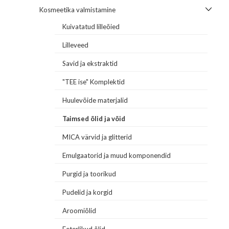
Kosmeetika valmistamine
Kuivatatud lilleõied
Lilleveed
Savid ja ekstraktid
"TEE ise" Komplektid
Huulevõide materjalid
Taimsed õlid ja võid
MICA värvid ja glitterid
Emulgaatorid ja muud komponendid
Purgid ja toorikud
Pudelid ja korgid
Aroomiõlid