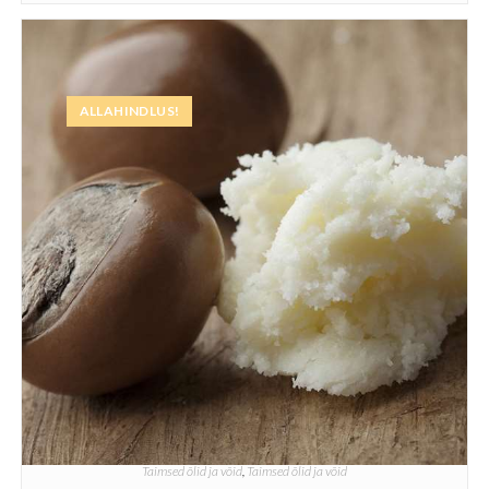
ALLAHINDLUS!
Taimsed õlid ja võid
,
Taimsed õlid ja võid