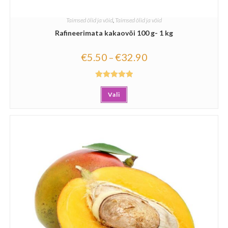
Taimsed õlid ja võid
,
Taimsed õlid ja võid
Rafineerimata kakaovõi 100 g- 1 kg
€
5.50
€
32.90
–
Hinnanguga
Vali
5.00
/ 5