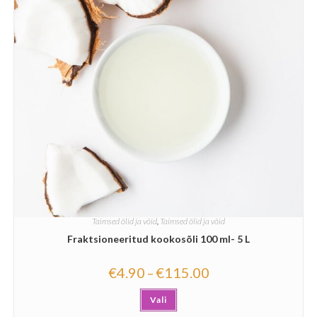
Taimsed õlid ja võid
,
Taimsed õlid ja võid
Fraktsioneeritud kookosõli 100 ml- 5 L
€
4.90
€
115.00
–
Vali