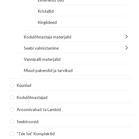
Eeterlikud õlid
Kristallid
Kingiideed
Kodulõhnastaja materjalid
Seebi valmistamine
Vannipalli materjalid
Muud pakendid ja tarvikud
Küünlad
Kodulõhnastajad
Aroomivahad Ja Lambid
Seebiroosid
"Tee Ise" Komplektid